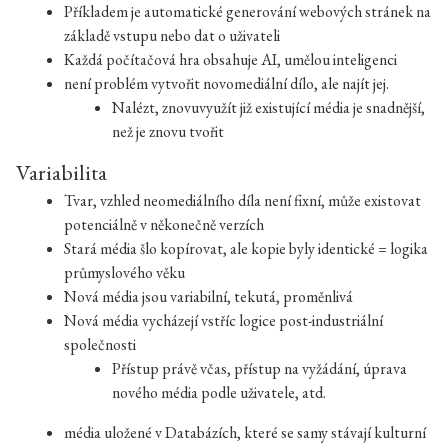
Příkladem je automatické generování webových stránek na
základě vstupu nebo dat o uživateli
Každá počítačová hra obsahuje AI, umělou inteligenci
není problém vytvořit novomediální dílo, ale najít jej.
Nalézt, znovuvyužít již existující média je snadnější,
než je znovu tvořit
Variabilita
Tvar, vzhled neomediálního díla není fixní, může existovat
potenciálně v někonečně verzích
Stará média šlo kopírovat, ale kopie byly identické = logika
průmyslového věku
Nová média jsou variabilní, tekutá, proměnlivá
Nová média vycházejí vstříc logice post-industriální
společnosti
Přístup právě včas, přístup na vyžádání, úprava
nového média podle uživatele, atd.
média uložené v Databázích, které se samy stávají kulturní