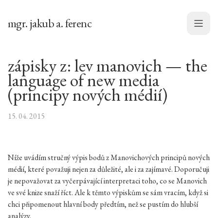
mgr. jakub a. ferenc
Menu
zápisky z: lev manovich — the
language of new media
(principy nových médií)
15. 04. 2015
Níže uvádím stručný výpis bodů z Manovichových principů nových
médií, které považuji nejen za důležité, ale i za zajímavé. Doporučuji
je nepovažovat za vyčerpávající interpretaci toho, co se Manovich
ve své knize snaží říct. Ale k těmto výpiskům se sám vracím, když si
chci připomenout hlavní body předtím, než se pustím do hlubší
analýzy.