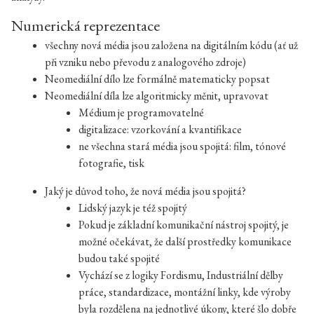
Numerická reprezentace
všechny nová média jsou založena na digitálním kódu (ať už
při vzniku nebo převodu z analogového zdroje)
Neomediální dílo lze formálně matematicky popsat
Neomediální díla lze algoritmicky měnit, upravovat
Médium je programovatelné
digitalizace: vzorkování a kvantifikace
ne všechna stará média jsou spojitá: film, tónové
fotografie, tisk
Jaký je důvod toho, že nová média jsou spojitá?
Lidský jazyk je též spojitý
Pokud je základní komunikační nástroj spojitý, je
možné očekávat, že další prostředky komunikace
budou také spojité
Vychází se z logiky Fordismu, Industriální dělby
práce, standardizace, montážní linky, kde výroby
byla rozdělena na jednotlivé úkony, které šlo dobře