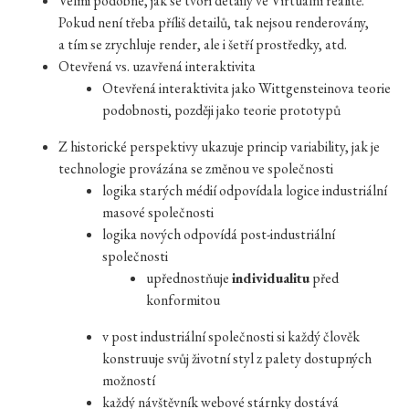
Velmi podobné, jak se tvoří detaily ve Virtuální realitě.
Pokud není třeba příliš detailů, tak nejsou renderovány,
a tím se zrychluje render, ale i šetří prostředky, atd.
Otevřená vs. uzavřená interaktivita
Otevřená interaktivita jako Wittgensteinova teorie
podobnosti, později jako teorie prototypů
Z historické perspektivy ukazuje princip variability, jak je
technologie provázána se změnou ve společnosti
logika starých médií odpovídala logice industriální
masové společnosti
logika nových odpovídá post-industriální
společnosti
upřednostňuje
individualitu
před
konformitou
v post industriální společnosti si každý člověk
konstruuje svůj životní styl z palety dostupných
možností
každý návštěvník webové stárnky dostává