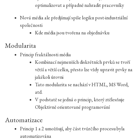
optimalizovat a případně nahradit pracovníky
Nová média ale předjímají spíše logiku post-industriální
společnosti
Kde média jsou tvořena na objednávku
Modularita
Princip fraktálnosti média
Kombinací nejmenších diskrétních prvků se tvoří
větší a větší celku, přesto lze vždy upravit prvky na
jakékoli úrovni
Tato modularita se nachází v HTML, MS Word,
atd.
V podstatě se jedná o princip, který ztělesňuje
Objektivně orientované programování
Automatizace
Princip 1 a 2 umožňují, aby část tvůrčího procesu byla
automatizována