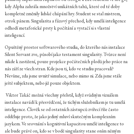
kdy Alpha zahrála množství unikátních tahů, které od té doby
kompletně změnily lidské chápání hry. Student se stal mistrem,
otrok pánem. Singularita a fázový přechod, kdy umělá inteligence
odhodí metaforické prsty k počítání a vystačí si s vlastní
inteligencí.
Opuštěný prostor softwarového studia, do kterého nás instalace
Silent Servant zve, působí jako testament singularity. Tvůrce není
nikde k zastižení, pouze projekce počátečních plodů jeho práce na
nás září ze všech stran. Kde jsou ti, kdo ve studiu pracovali?
Nevíme, zda jsme uvnitř simulace, nebo mimo ni. Zda jsme stále
ještě subjektem, nebo již pouze objektem.
Viktor Takáč možná všechny přelstil, když svůdným vizuálem
instalace navádí k přesvědčení, že tichým služebníkem je tu umělá
inteligence. Člověk se od ostatních zástupců zvířecí říše často
odděluje proto, že jako jediný mluví skutečným komplexním
jazykem. Ve srovnání s kognitivní kapacitou umělé inteligence to
ale bude právě on, kdo se v bodě singularity stane oním němým