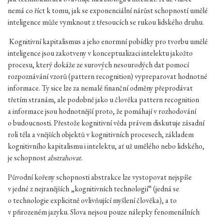
nemá co říct k tomu, jak se exponenciální nárůst schopností umělé
inteligence může vymknout z třesoucích se rukou lidského druhu.
Kognitivní kapitalismus a jeho enormní pobídky pro tvorbu umělé
inteligence jsou zakotveny v konceptualizaci intelektu jakožto
procesu, který dokáže ze surových nesourodých dat pomocí
rozpoznávání vzorů (pattern recognition) vypreparovat hodnotné
informace. Ty sice lze za nemalé finanční odměny přeprodávat
třetím stranám, ale podobně jako u člověka pattern recognition
a informace jsou hodnotnější proto, že pomáhají v rozhodování
o budoucnosti. Přestože kognitivní věda právem diskutuje zásadní
roli těla a vnějších objektů v kognitivních procesech, základem
kognitivního kapitalismu i intelektu, ať už umělého nebo lidského,
je schopnost
abstrahovat
.
Původní kořeny schopnosti abstrakce lze vystopovat nejspíše
v jedné z nejranějších „kognitivních technologií“ (jedná se
o technologie explicitně ovlivňující myšlení člověka), a to
v přirozeném jazyku. Slova nejsou pouze nálepky fenomenálních