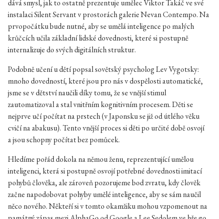
dává smysl, jak to ostatně prezentuje umělec Viktor Takáč ve své
instalaci Silent Servant v prostorách galerie Nevan Contempo. Na
prvopočátku bude nutné, aby se umělá inteligence po malých
krůčcích učila základní lidské dovednosti, které si postupně
internalizuje do svých digitálních struktur.
Podobně učení u dětí popsal sovětský psycholog Lev Vygotsky:
mnoho dovedností, které jsou pro nás v dospělosti automatické,
jsme se v dětství naučili díky tomu, že se vnější stimul
zautomatizoval a stal vnitřním kognitivním procesem. Děti se
nejprve učí počítat na prstech (v Japonsku se již od útlého věku
cvičí na abakusu). Tento vnější proces si děti po určité době osvojí
a jsou schopny počítat bez pomůcek.
Hledíme pořád dokola na němou ženu, reprezentující umělou
inteligenci, která si postupně osvojí potřebné dovednosti imitací
pohybů člověka, ale zároveň pozorujeme bod zvratu, kdy člověk
začne napodobovat pohyby umělé inteligence, aby se sám naučil
něco nového. Někteří si v tomto okamžiku mohou vzpomenout na
památný zápas mezi AlphaGo od Google a Lee Sedolem ve hře go,