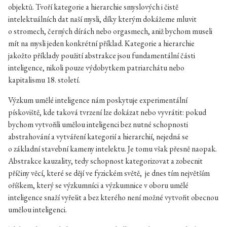
objektů. Tvoří kategorie a hierarchie smyslových i čistě
intelektuálních dat naší mysli, díky kterým dokážeme mluvit
o stromech, černých dírách nebo orgasmech, aniž bychom museli
mít na mysli jeden konkrétní příklad. Kategorie a hierarchie
jakožto příklady použití abstrakce jsou fundamentální části
inteligence, nikoli pouze výdobytkem patriarchátu nebo
kapitalismu 18. století.
Výzkum umělé inteligence nám poskytuje experimentální
pískoviště, kde taková tvrzení lze dokázat nebo vyvrátit: pokud
bychom vytvořili umělou inteligenci bez nutné schopnosti
abstrahování a vytváření kategorií a hierarchií, nejedná se
o základní stavební kameny intelektu. Je tomu však přesně naopak.
Abstrakce kauzality, tedy schopnost kategorizovat a zobecnit
příčiny věcí, které se dějí ve fyzickém světě, je dnes tím největším
oříškem, který se výzkumníci a výzkumnice v oboru umělé
inteligence snaží vyřešit a bez kterého není možné vytvořit obecnou
umělou inteligenci.