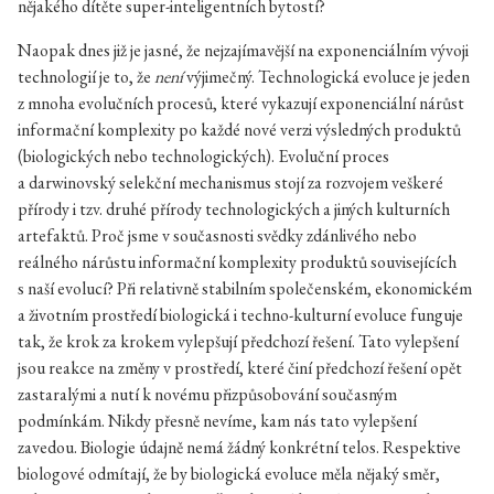
nějakého dítěte super-inteligentních bytostí?
Naopak dnes již je jasné, že nejzajímavější na exponenciálním vývoji
technologií je to, že
není
výjimečný. Technologická evoluce je jeden
z mnoha evolučních procesů, které vykazují exponenciální nárůst
informační komplexity po každé nové verzi výsledných produktů
(biologických nebo technologických). Evoluční proces
a darwinovský selekční mechanismus stojí za rozvojem veškeré
přírody i tzv. druhé přírody technologických a jiných kulturních
artefaktů. Proč jsme v současnosti svědky zdánlivého nebo
reálného nárůstu informační komplexity produktů souvisejících
s naší evolucí? Při relativně stabilním společenském, ekonomickém
a životním prostředí biologická i techno-kulturní evoluce funguje
tak, že krok za krokem vylepšují předchozí řešení. Tato vylepšení
jsou reakce na změny v prostředí, které činí předchozí řešení opět
zastaralými a nutí k novému přizpůsobování současným
podmínkám. Nikdy přesně nevíme, kam nás tato vylepšení
zavedou. Biologie údajně nemá žádný konkrétní telos. Respektive
biologové odmítají, že by biologická evoluce měla nějaký směr,