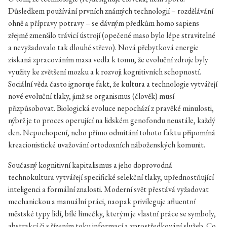
Důsledkem používání prvních známých technologií – rozdělávání
ohně a přípravy potravy – se dávným předkům homo sapiens
zřejmě zmenšilo trávicí ústrojí (opečené maso bylo lépe stravitelné
a nevyžadovalo tak dlouhé střevo). Nová přebytková energie
získaná zpracováním masa vedla k tomu, že evoluční zdroje byly
využity ke zvětšení mozku a k rozvoji kognitivních schopností.
Sociální věda často ignoruje fakt, že kultura a technologie vytvářejí
nové evoluční tlaky, jimž se organismus (člověk) musí
přizpůsobovat. Biologická evoluce nepochází z pravěké minulosti,
nýbrž je to proces operující na lidském genofondu neustále, každý
den. Nepochopení, nebo přímo odmítání tohoto faktu připomíná
kreacionistické uvažování ortodoxních náboženských komunit.
Současný kognitivní kapitalismus a jeho doprovodná
technokultura vytvářejí specifické selekční tlaky, upřednostňující
inteligenci a formální znalosti. Moderní svět přestává vyžadovat
mechanickou a manuální práci, naopak privileguje afluentní
městské typy lidí, bílé límečky, kterým je vlastní práce se symboly,
abstrakcí či s řízením toku informací a zprostředkování služeb. Co