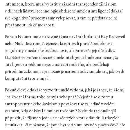
intenzitou, která musí vyústit v zásadní transcendentální zlom
v dějinách lidstva: technologie obdařené umělou inteligencí dokáží
své kognitivní procesy samy vylepšovat, a tím nepředstavitelně
přesáhnout lidské možnosti.
Po von Neumannovi na stejné téma navázali brilantní Ray Kurzweil
nebo Nick Bostrom. Nejenže akceptovali pravděpodobnost
singularity v nedaleké budoucnosti, ale zároveň i její důsledky.
Úspěšné vytvoření obecné umělé inteligence bude znamenat, že
inteligence a vědomí nejsou nic ezoterického, ale podléhají
přírodním zákonům a je možné je matematicky simulovat, jak tvrdí
komputační teorie mysli.
Pokud člověk dokáže vytvořit umělé vědomí, jaká je šance, že žádná
jiná životní forma toho nebyla schopna? Nejedná se o formu
antropocentrického šovinismu považovat se za jediné v celém
vesmíru, kdo dokázal simulovat vědomí? Nebude racionálnější
připustit, že žijeme v jedné z nesčetných vrstev Baudrillardových
simulaker, či možnost, že jsme bytosti simulované v počítačové hře