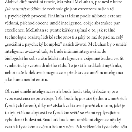
Zlobivé dítě mediální teorie, Marshall McLuhan, pronesl v knize
Jak rozumět médiím
, že technologie jsou extenzemi našich těl
a psychických procesů. Finálním stádiem podle něj bude extenze
vědomí, příchod obecné umělé inteligence, což je abstrakce par
excellence. McLuhan se puntičkářsky zajímal o to, jak reálně
technologie rozšiřují lidské schopnosti a jaký to má dopad na celý
„sociální a psychický komplex“ našich životů. McLuhan by o umělé
inteligenci uvažoval tak, že bude intimně integrována do
biologického substrátu lidské inteligence a vzájemně budou tvořit
symbiotický systém druhého řádu. To je stále radikální myšlenka,
neboť naše kolektivní imaginace si představuje umělou inteligenci
jako humanoidní entitu.
Obecné umělé inteligenci se ale bude hodit tělo, třebaže jej pro
svou existenci nepotřebuje. Tělo bude hypostází (jednou z možných
fyzických forem), díky níž získá kvalitativní prožitek o tom, jaké je
to být vtělenou bytostí ve fyzickém světě se všemi vyplývajícími
výhodami i bolestmi. Snad tak bude mít umělá inteligence nějaký
vztah k fyzickému světu a lidem v něm. Pak vtělení do fyzického těla