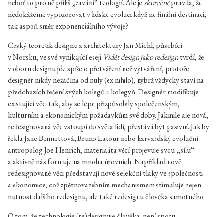
neboť to pro ně příliš „zavání“ teologií. Ale je
skutečně
pravda, že
nedokážeme vypozorovat v lidské evoluci když ne finální destinaci,
tak aspoň směr exponenciálního vývoje?
Český teoretik designu a architektury Jan Michl, působící
v Norsku, ve své vynikající eseji
Vidět design jako redesign
tvrdí, že
v oboru designu jde spíše o přetváření než vytváření, protože
designér nikdy nezačíná od nuly (ex nihilo), nýbrž vždycky staví na
předchozích řešení svých kolegů a kolegyň. Designér modifikuje
existující věci tak, aby se lépe přizpůsobily společenským,
kulturním a ekonomickým požadavkům své doby. Jakmile ale nová,
redesignovaná věc vstoupí do světa lidí, přestává být pasivní. Jak by
řekla Jane Bennettová, Bruno Latour nebo harvardský evoluční
antropolog Joe Henrich, materialita věcí projevuje svou „sílu“
a aktivně nás formuje na mnoha úrovních. Například nově
redesignované věci představují nové selekční tlaky ve společnosti
a ekonomice, což zpětnovazebním mechanismem stimuluje nejen
nutnost dalšího redesignu, ale také redesignu člověka samotného.
O tom, že technologie (re)designuje člověka, není sporu.