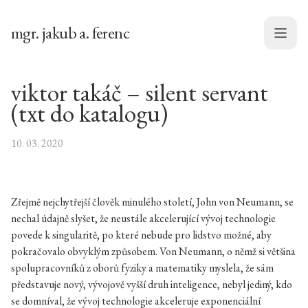
mgr. jakub a. ferenc
Menu
viktor takáč – silent servant
(txt do katalogu)
10. 03. 2020
Zřejmě nejchytřejší člověk minulého století, John von Neumann, se
nechal údajně slyšet, že neustále akcelerující vývoj technologie
povede k singularitě, po které nebude pro lidstvo možné, aby
pokračovalo obvyklým způsobem. Von Neumann, o němž si většina
spolupracovníků z oborů fyziky a matematiky myslela, že sám
představuje nový, vývojově vyšší druh inteligence, nebyl jediný, kdo
se domníval, že vývoj technologie akceleruje exponenciální