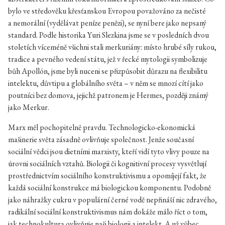
bylo ve středověku křesťanskou Evropou považováno za nečisté
a nemorální (vydělávat peníze penězi), se nyní bere jako nepsaný
standard. Podle historika Yuri Slezkina jsme se v posledních dvou
stoletích víceméně všichni stali merkuriány: místo hrubé síly rukou,
tradice a pevného vedení státu, jež v řecké mytologii symbolizuje
bůh Apollón, jsme byli nuceni se přizpůsobit důrazu na flexibilitu
intelektu, důvtipu a globálního světa – v něm se mnozí cítí jako
poutníci bez domova, jejichž patronem je Hermes, později známý
jako Merkur.
Marx měl pochopitelně pravdu. Technologicko-ekonomická
mašinerie světa zásadně ovlivňuje společnost. Jenže současní
sociální vědci jsou dietními marxisty, kteří vidí tyto vlivy pouze na
úrovni sociálních vztahů. Biologii či kognitivní procesy vysvětlují
prostřednictvím sociálního konstruktivismu a opomíjejí fakt, že
každá sociální konstrukce má biologickou komponentu. Podobně
jako náhražky cukru v populární černé vodě nepřináší nic zdravého,
radikální sociální konstruktivismus nám dokáže málo říct o tom,
jak technokultura ovlivňuje naši biologii a intelekt. A už vůbec