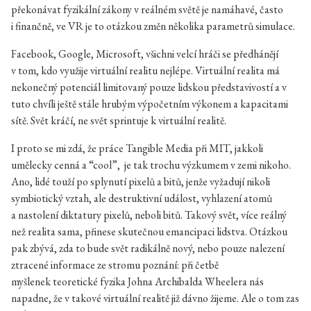
překonávat fyzikální zákony v reálném světě je namáhavé, často
i finančně, ve VR je to otázkou změn několika parametrů simulace.
Facebook, Google, Microsoft, všichni velcí hráči se předhánějí
v tom, kdo využije virtuální realitu nejlépe. Virtuální realita má
nekonečný potenciál limitovaný pouze lidskou představivostí a v
tuto chvíli ještě stále hrubým výpočetním výkonem a kapacitami
sítě. Svět kráčí, ne svět sprintuje k virtuální realitě.
I proto se mi zdá, že práce Tangible Media při MIT, jakkoli
umělecky cenná a “cool”, je tak trochu výzkumem v zemi nikoho.
Ano, lidé touží po splynutí pixelů a bitů, jenže vyžadují nikoli
symbiotický vztah, ale destruktivní událost, vyhlazení atomů
a nastolení diktatury pixelů, neboli bitů. Takový svět, více reálný
než realita sama, přinese skutečnou emancipaci lidstva. Otázkou
pak zbývá, zda to bude svět radikálně nový, nebo pouze nalezení
ztracené informace ze stromu poznání: při četbě
myšlenek teoretické fyzika Johna Archibalda Wheelera nás
napadne, že v takové virtuální realitě již dávno žijeme. Ale o tom zas