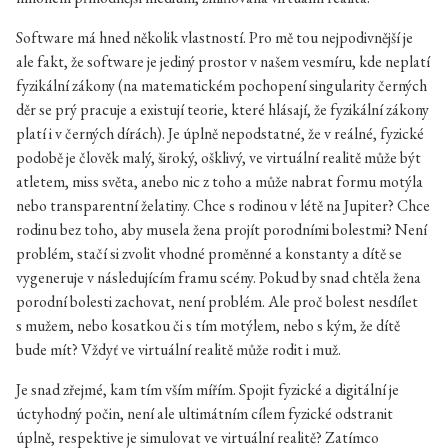
Software má hned několik vlastností. Pro mě tou nejpodivnější je
ale fakt, že software je jediný prostor v našem vesmíru, kde neplatí
fyzikální zákony (na matematickém pochopení singularity černých
děr se prý pracuje a existují teorie, které hlásají, že fyzikální zákony
platí i v černých dírách). Je úplně nepodstatné, že v reálné, fyzické
podobě je člověk malý, široký, ošklivý, ve virtuální realitě může být
atletem, miss světa, anebo nic z toho a může nabrat formu motýla
nebo transparentní želatiny. Chce s rodinou v létě na Jupiter? Chce
rodinu bez toho, aby musela žena projít porodními bolestmi? Není
problém, stačí si zvolit vhodné proměnné a konstanty a dítě se
vygeneruje v následujícím framu scény. Pokud by snad chtěla žena
porodní bolesti zachovat, není problém. Ale proč bolest nesdílet
s mužem, nebo kosatkou či s tím motýlem, nebo s kým, že dítě
bude mít? Vždyť ve virtuální realitě může rodit i muž.
Je snad zřejmé, kam tím vším mířím. Spojit fyzické a digitální je
úctyhodný počin, není ale ultimátním cílem fyzické odstranit
úplně, respektive je simulovat ve virtuální realitě? Zatímco