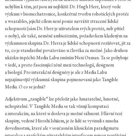
uchýlím k těm, jež jsou mi nejbližší: Dr. Hugh Herr, který vede
výzkum v biomechatronice, konkrétně tvorbu robotických protéz
a wearables, jejichž cílem není pouze navrátit ztracené lidské
schopnosti (sám Dr. Herr je uživatelem svých protéz, neb přišel
o nohy), ale také, neméně ambiciózním, požadavkem kladeným na
výzkumnou skupina Dr. Herra je lidské schopnosti rozšiřovat, jít za
to, co je standardně považováno u člověka za možné. Jako druhou
ukázku úspěchů Media Labu zmíním Nexi Oxman. Ta se pohybuje
v šedé, a proto fascinující zóně mezi technologií, designem
a biologií. Pro interakční designéry je ale z Media Labu
nejzajímavější výzkumná skupina pojmenovaná jako Tangible
Media. O co se jedná?
Adjektivum „tangible“ lze přeložit jako hmatatelné, hmotné,
uchopitelné. V Tangible Media se tak věnují komputaci
a interakcím, na které si doslova je možné sáhnout. Hlavní tezí
skupiny, vedené Hiroshi Ishiiem, je že lidé se vyvinuli s mnoha
dovednostmi, které ale v současném klasickém paradigmatu
interakce s grafickým uživatelským interfacem nejsou používáné.