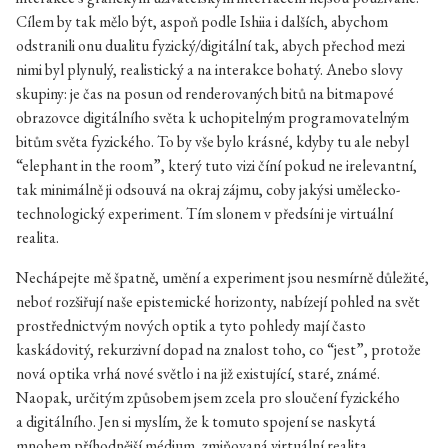
Cílem by tak mělo být, aspoň podle Ishiia i dalších, abychom
odstranili onu dualitu fyzický/digitální tak, abych přechod mezi
nimi byl plynulý, realistický a na interakce bohatý. Anebo slovy
skupiny: je čas na posun od renderovaných bitů na bitmapové
obrazovce digitálního světa k uchopitelným programovatelným
bitům světa fyzického. To by vše bylo krásné, kdyby tu ale nebyl
“elephant in the room”, který tuto vizi číní pokud ne irelevantní,
tak minimálně ji odsouvá na okraj zájmu, coby jakýsi umělecko-
technologický experiment. Tím slonem v předsíni je virtuální
realita.
Nechápejte mě špatně, umění a experiment jsou nesmírně důležité,
neboť rozšiřují naše epistemické horizonty, nabízejí pohled na svět
prostřednictvým nových optik a tyto pohledy mají často
kaskádovitý, rekurzivní dopad na znalost toho, co “jest”, protože
nová optika vrhá nové světlo i na již existující, staré, známé.
Naopak, určitým způsobem jsem zcela pro sloučení fyzického
a digitálního. Jen si myslím, že k tomuto spojení se naskytá
mnohem příhodnější médium, zmiňovaná virtuální realita.