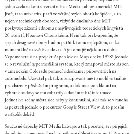
jedno zcela nekontroverzní místo: Media Lab při americké MIT.
Jistě, tato univerzita patří ve většině svých oborů ke špičce, a to
nejen v technických oborech, vždyť do dnešního dne MIT
poskytuje zázemí jednomu z nejvlivnějších teoretických lingvistů
20. století, Noamovi Chomskému. Není tak překvapením, že
i jejich designové obory budou patřit k tomu nejlepšímu, co lze
momentálně na světě studovat. A je tomu již nějakou tu dobu.
Vzpomenete si na projekt Aspen Movie Map z roku 1978? Jednalo
se o revoluční hypermediální systém, který zmapoval město Aspen
v americkém Coloradu pomocí videokamer připevněných na
automobilu. Uživatel pak takto zmapované město mohl virtuálně
procházet v příslušném programu, a dokonce po kliknutí na
vybrané budovy se mu zobrazily o daném místě informace.
Jednotlivé scény města sice nebyly kontinuální, ale i tak se v mnoha
aspektech jednalo o prekurzor Google Street View. A to prosím
o několik dekád.
Současné úspěchy MIT Media Labu jsou tak početné, že i při jejich
detailním vyjmenování bych na některé důležité zapomněl. Proto se