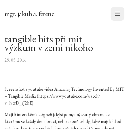
mgr. jakub a. ferenc
Menu
tangible bits při mit —
výzkum v zemi nikoho
29. 05. 2016
Screenshot z youtube videa Amazing Technology Invented By MIT
– Tangible Media (https://www.youtube.com/watch?
v=lvtfD_rJ2hE)
Mají-li interakční designéři jakýsi pomyslný svatý chrám, ke
kterému se každý den obrací, nebo aspoň tehdy, když mají klid od
svých na kreativitu suchých komerčních projektů, napadá mě