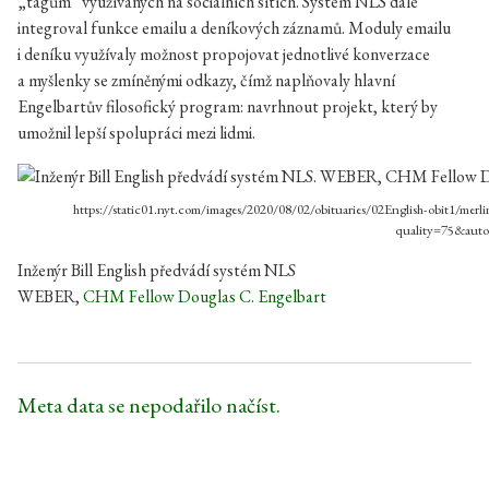
„tagům“ využívaných na sociálních sítích. Systém NLS dále
integroval funkce emailu a deníkových záznamů. Moduly emailu
i deníku využívaly možnost propojovat jednotlivé konverzace
a myšlenky se zmíněnými odkazy, čímž naplňovaly hlavní
Engelbartův filosofický program: navrhnout projekt, který by
umožnil lepší spolupráci mezi lidmi.
https://static01.nyt.com/images/2020/08/02/obituaries/02English-obit1/me
quality=75&aut
Inženýr Bill English předvádí systém NLS
WEBER,
CHM Fellow Douglas C. Engelbart
Meta data se nepodařilo načíst.