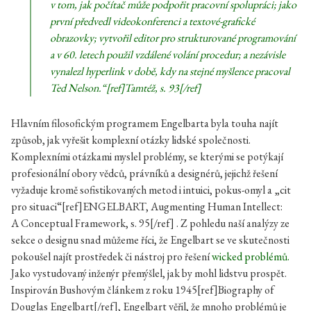
v tom, jak počítač může podpořit pracovní spolupráci; jako
první předvedl videokonferenci a textové-grafické
obrazovky; vytvořil editor pro strukturované programování
a v 60. letech použil vzdálené volání procedur; a nezávisle
vynalezl hyperlink v době, kdy na stejné myšlence pracoval
Ted Nelson.“[ref]Tamtéž, s. 93[/ref]
Hlavním filosofickým programem Engelbarta byla touha najít
způsob, jak vyřešit komplexní otázky lidské společnosti.
Komplexními otázkami myslel problémy, se kterými se potýkají
profesionální obory vědců, právníků a designérů, jejichž řešení
vyžaduje kromě sofistikovaných metod i intuici, pokus-omyl a „cit
pro situaci“[ref]ENGELBART, Augmenting Human Intellect:
A Conceptual Framework, s. 95[/ref] . Z pohledu naší analýzy ze
sekce o designu snad můžeme říci, že Engelbart se ve skutečnosti
pokoušel najít prostředek či nástroj pro řešení
wicked problémů.
Jako vystudovaný inženýr přemýšlel, jak by mohl lidstvu prospět.
Inspirován Bushovým článkem z roku 1945[ref]Biography of
Douglas Engelbart[/ref], Engelbart věřil, že mnoho problémů je