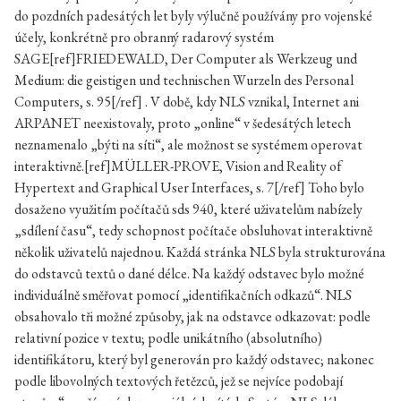
do pozdních padesátých let byly výlučně používány pro vojenské
účely, konkrétně pro obranný radarový systém
SAGE[ref]FRIEDEWALD, Der Computer als Werkzeug und
Medium: die geistigen und technischen Wurzeln des Personal
Computers, s. 95[/ref] . V době, kdy NLS vznikal, Internet ani
ARPANET neexistovaly, proto „online“ v šedesátých letech
neznamenalo „býti na síti“, ale možnost se systémem operovat
interaktivně.[ref]MÜLLER-PROVE, Vision and Reality of
Hypertext and Graphical User Interfaces, s. 7[/ref] Toho bylo
dosaženo využitím počítačů sds 940, které uživatelům nabízely
„sdílení času“, tedy schopnost počítače obsluhovat interaktivně
několik uživatelů najednou. Každá stránka NLS byla strukturována
do odstavců textů o dané délce. Na každý odstavec bylo možné
individuálně směřovat pomocí „identifikačních odkazů“. NLS
obsahovalo tři možné způsoby, jak na odstavce odkazovat: podle
relativní pozice v textu; podle unikátního (absolutního)
identifikátoru, který byl generován pro každý odstavec; nakonec
podle libovolných textových řetězců, jež se nejvíce podobají