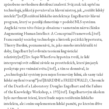
způsobeno nevhodnou distribucí znalostí. Svůj zrak tak upřel na
technologii, jelikož ji považoval za hlavní nástroj, jak „rozšířit lidský
intelekt“[ref]Rozšíření lidského intelektu je Engelbartův hlavní
program, který se později zhmotňuje v podobě NLS systému.
Anglická verze této fráze je obsažena v samotném názvu článku
Augmenting Human Intellect: A Conceptual Framework.[/ref].
Francouzský sociolog technologie a historik počátků hypertextu,
Thierry Bardini, poznamenává, že, jako mnoho intelektuálů té
doby, Engelbart byl ovlivněn teoriemi lingvistické
relativity[ref]Tzv. Sapir-Whorfova hypotéza tvrdí, že lidé
interpretují svět odlišně závisle na prostředcích, které jim jazyk
poskytuje pro vnímání světa.[/ref], a tím se domníval, že
„technologické systémy jsou nejen formovány lidmi, ale samy také
lidské myšlení tvarují“[ref]BARDINI a FRIEDEWALD, Chronicle
of the Death of a Laboratory: Douglas Engelbart and the Failure
of the Knowledge Workshop, s. 193[/ref]. Engelbartovým úkolem
bylo navrhnout řešení, které bude nejen rozšířením lidského
intelektu, ale i oním suplementem lidské paměti, po kterém dříve