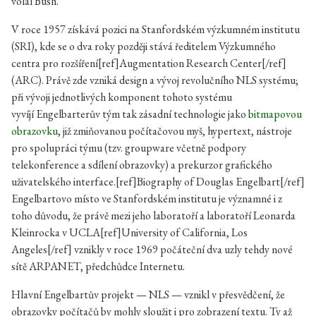
volal Bush.
V roce 1957 získává pozici na Stanfordském výzkumném institutu
(SRI), kde se o dva roky později stává ředitelem Výzkumného
centra pro rozšíření[ref]Augmentation Research Center[/ref]
(ARC). Právě zde vzniká design a vývoj revolučního NLS systému;
při vývoji jednotlivých komponent tohoto systému
vyvíjí Engelbarterův tým tak zásadní technologie jako
bitmapovou
obrazovku
, již zmiňovanou počítačovou myš, hypertext, nástroje
pro spolupráci týmu (tzv. groupware včetně podpory
telekonference a sdílení obrazovky) a prekurzor grafického
uživatelského interface.[ref]Biography of Douglas Engelbart[/ref]
Engelbartovo místo ve Stanfordském institutu je významné i z
toho důvodu, že právě mezi jeho laboratoří a laboratoří Leonarda
Kleinrocka v UCLA[ref]University of California, Los
Angeles[/ref] vznikly v roce 1969 počáteční dva uzly tehdy nové
sítě ARPANET, předchůdce Internetu.
Hlavní Engelbartův projekt — NLS — vznikl v přesvědčení, že
obrazovky počítačů by mohly sloužit i pro zobrazení textu. Ty až