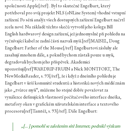
společnosti Apple[/ref] . Byl to skutečně Engelbart, který
potřeboval pro svůj projekt NLS (oNLine System) vhodné vstupní
zařízení. Po sérii analýz všech dostupných zařízení Engelbart načrtl
zcela nové. Na základě těchto skečů vytvořil jeho kolega Bill
English hardwarový design zařízení, jež jednomyslně při pohledu na
vyčnívající kabel ze zadní části nazvali myší.[ref]MAISEL, Doug
Engelbart: Father of the Mouse[/ref] Engelbartovi zásluhy ale
zasahují mnohem dále, a pokud bychom zůstali pouze u myši,
degradovali bychom jeho příspěvek. Akademici
upozorňují[ref]WARDRIP-FRUIN a Nick MONTFORT, The
NewMediaReader, s. 93[/ref], že i když z dnešního pohledu je
Engelbart v širší komunitě studentů a historiků nových médií znám
jako „tvůrce myši“, můžeme ho stejně dobře považovat za
vynálezce definujících vlastností počítačového interface dneška,
metafory oken v grafickém uživatelském interface a textového
procesoru[ref]Tamtéž, s. 93[/ref]. Dále Engelbart:
„[… ] pomohl se založením sítě Internet; podnikl výzkum