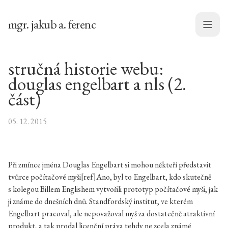
mgr. jakub a. ferenc
Menu
stručná historie webu:
douglas engelbart a nls (2.
část)
05. 12. 2015
Při zmínce jména Douglas Engelbart si mohou někteří představit
tvůrce počítačové myši[ref]Ano, byl to Engelbart, kdo skutečně
s kolegou Billem Englishem vytvořili prototyp počítačové myši, jak
ji známe do dnešních dnů. Standfordský institut, ve kterém
Engelbart pracoval, ale nepovažoval myš za dostatečně atraktivní
produkt, a tak prodal licenční práva tehdy ne zcela známé