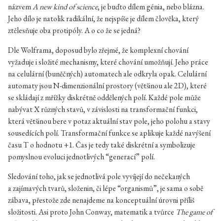
názvem
A new kind of science
, je buďto dílem génia, nebo blázna.
Jeho dílo je natolik radikální, že nejspíše je dílem člověka, který
ztělesňuje oba protipóly. A o co že se jedná?
Dle Wolframa, doposud bylo zřejmé, že komplexní chování
vyžaduje i složité mechanismy, které chování umožňují. Jeho práce
na celulární (buněčných) automatech ale odkryla opak. Celulární
automaty jsou N-dimenzionální prostory (většinou ale 2D), které
se skládají z mřížky diskrétně oddělených polí. Každé pole může
nabývat X různých stavů, v závislosti na transformační funkci,
která většinou bere v potaz aktuální stav pole, jeho polohu a stavy
sousedících polí. Transformační funkce se aplikuje každé navýšení
času T o hodnotu +1. Čas je tedy také diskrétní a symbolizuje
pomyslnou evoluci jednotlivých “generací” polí.
Sledování toho, jak se jednotlivá pole vyvíjejí do nečekaných
a zajímavých tvarů, složenin, či lépe “organismů”, je sama o sobě
zábava, přestože zde nenajdeme na konceptuální úrovni příliš
složitosti. Asi proto John Conway, matematik a tvůrce
The game of