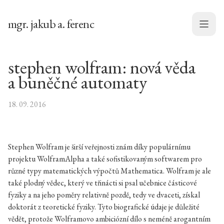
mgr. jakub a. ferenc
Menu
stephen wolfram: nová věda
a buněčné automaty
18. 09. 2016
Stephen Wolfram je širší veřejnosti znám díky populárnímu
projektu WolframAlpha a také sofistikovaným softwarem pro
různé typy matematických výpočtů Mathematica. Wolfram je ale
také plodný vědec, který ve třinácti si psal učebnice částicové
fyziky a na jeho poměry relativně pozdě, tedy ve dvaceti, získal
doktorát z teoretické fyziky. Tyto biografické údaje je důležité
vědět, protože Wolframovo ambiciózní dílo s neméně arogantním