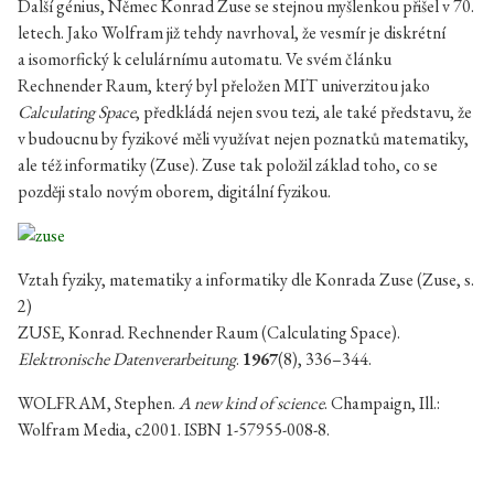
Další génius, Němec Konrad Zuse se stejnou myšlenkou přišel v 70.
letech. Jako Wolfram již tehdy navrhoval, že vesmír je diskrétní
a isomorfický k celulárnímu automatu. Ve svém článku
Rechnender Raum, který byl přeložen MIT univerzitou jako
Calculating Space
, předkládá nejen svou tezi, ale také představu, že
v budoucnu by fyzikové měli využívat nejen poznatků matematiky,
ale též informatiky (Zuse). Zuse tak položil základ toho, co se
později stalo novým oborem, digitální fyzikou.
Vztah fyziky, matematiky a informatiky dle Konrada Zuse (Zuse, s.
2)
ZUSE, Konrad. Rechnender Raum (Calculating Space).
Elektronische Datenverarbeitung
.
1967
(8), 336–344.
WOLFRAM, Stephen.
A new kind of science
. Champaign, Ill.:
Wolfram Media, c2001. ISBN 1-57955-008-8.