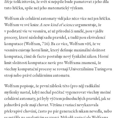
life
je tolik iritován, že svět si nejspíše bude pamatovat z jeho díla
tuto hříčku, spíše než jeho matematický výzkum.
Wolfram ale celulární automaty vidí jako něco více než jen hříčku.
Wolfram ve své knize
A new kind of science
argumentuje, že
v podstatě vše ve vesmíru, ať už přírodní či umělé, jsou v jádře
procesy, které následují sadu pravidel, a tudíž jsou ekvivalencí
komputace (Wolfram, 716). Ba co více, Wolfram věří, že ve
vesmíru existuje horní limit, který definuje maximální složitost
komputaci, čímž de facto postuluje nový fyzikální zákon. Horní
limit složitosti komputace navíc pro Wolframa znamená, že
všechny komputační procesy se rovnají Univerzálnímu Turingovu
stroji nebo právě celulárnímu automatu.
Wolfram popisuje, že první záblesk této (pro něj) radikální
myšlenky nastal, když nechal počítač vygenerovat všechny možné
celulární automaty, jež byly výčtem jednoduchých pravidel, jak se
jednotlivá pole mají chovat. Většina z variací nevykazovala
překvapivé chování, často po pár generacích nikam nevedla, nebo
se ustálila na opakujícím se vzorci. Několik variací ale Wolframa