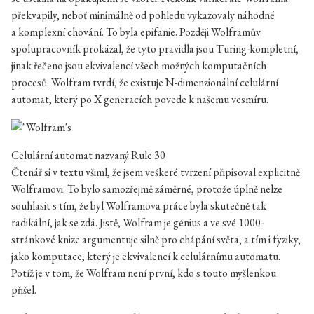
překvapily, neboť minimálně od pohledu vykazovaly náhodné
a komplexní chování. To byla epifanie. Později Wolframův
spolupracovník prokázal, že tyto pravidla jsou Turing-kompletní,
jinak řečeno jsou ekvivalencí všech možných komputačních
procesů. Wolfram tvrdí, že existuje N-dimenzionální celulární
automat, který po X generacích povede k našemu vesmíru.
Celulární automat nazvaný Rule 30
Čtenář si v textu všiml, že jsem veškeré tvrzení připisoval explicitně
Wolframovi. To bylo samozřejmě záměrné, protože úplně nelze
souhlasit s tím, že byl Wolframova práce byla skutečně tak
radikální, jak se zdá. Jistě, Wolfram je génius a ve své 1000-
stránkové knize argumentuje silně pro chápání světa, a tím i fyziky,
jako komputace, který je ekvivalencí k celulárnímu automatu.
Potíž je v tom, že Wolfram není první, kdo s touto myšlenkou
přišel.