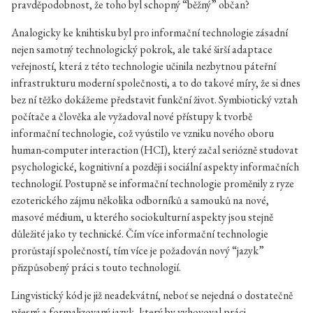
pravděpodobnost, že toho byl schopný “běžný” občan?
Analogicky ke knihtisku byl pro informační technologie zásadní
nejen samotný technologický pokrok, ale také širší adaptace
veřejností, která z této technologie učinila nezbytnou páteřní
infrastrukturu moderní společnosti, a to do takové míry, že si dnes
bez ní těžko dokážeme představit funkční život. Symbiotický vztah
počítače a člověka ale vyžadoval nové přístupy k tvorbě
informační technologie, což vyústilo ve vzniku nového oboru
human-computer interaction (HCI), který začal seriózně studovat
psychologické, kognitivní a později i sociální aspekty informačních
technologií. Postupně se informační technologie proměnily z ryze
ezoterického zájmu několika odborníků a samouků na nové,
masové médium, u kterého sociokulturní aspekty jsou stejně
důležité jako ty technické. Čím více informační technologie
prorůstají společností, tím více je požadován nový “jazyk”
přizpůsobený práci s touto technologií.
Lingvistický kód je již neadekvátní, neboť se nejedná o dostatečně
přesný a formalizovaný jazyk, který by vyhovoval práci