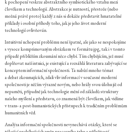
k pochopení veskrze abstraktního symbiotického vztahu mezi
člověkem a technologií. Abstrakce je nutností, přestože (nebo
možná právě proto) každý z nás si dokáže představit hmatatelné
příklady i osobní příhody toho, jak je jeho život moderní
technologií ovlivňován.
Intuitivní uchopení problému není špatně, ale jako se nespokojíme
s vysoce komprimovaným obrázkem ve formátu jpg, tak i v tomto
případě při bližším zkoumání něco chybí. Tím chybějícím, jež musí
doplňovat naší intuici, je existující a rozsáhlá literatura zabývající se
konceptem informační společnosti. Ta nabízí mnoho témat
a debat zkoumajících, zdali vliv informací v současné moderní
společnosti je něčím výrazně novým, nebo hrály svou úlohu již od
nepaměti, případně jak technologie mění od základů struktury
našeho myšlení a představu, co znamená být člověkem, jak vidíme
v trans- a post-humanistických přístupech k tradičním problémům
humanitních věd.
Analýza informační společnosti nevynechává otázky, které se
týkající probíhajících změn pracovního trhu a příležitostí.