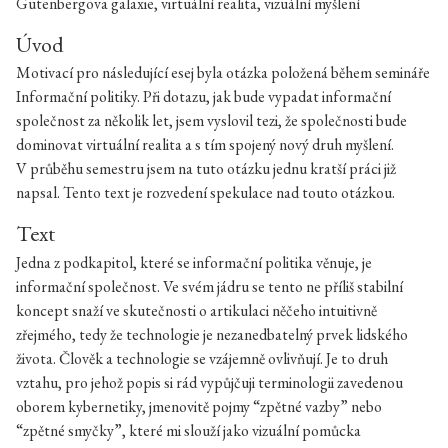
Gutenbergova galaxie, virtuální realita, vizuální myšlení
Úvod
Motivací pro následující esej byla otázka položená během semináře
Informační politiky. Při dotazu, jak bude vypadat informační
společnost za několik let, jsem vyslovil tezi, že společnosti bude
dominovat virtuální realita a s tím spojený nový druh myšlení.
V průběhu semestru jsem na tuto otázku jednu kratší práci již
napsal. Tento text je rozvedení spekulace nad touto otázkou.
Text
Jedna z podkapitol, které se informační politika věnuje, je
informační společnost. Ve svém jádru se tento ne příliš stabilní
koncept snaží ve skutečnosti o artikulaci něčeho intuitivně
zřejmého, tedy že technologie je nezanedbatelný prvek lidského
života. Člověk a technologie se vzájemně ovlivňují. Je to druh
vztahu, pro jehož popis si rád vypůjčuji terminologii zavedenou
oborem kybernetiky, jmenovitě pojmy “zpětné vazby” nebo
“zpětné smyčky”, které mi slouží jako vizuální pomůcka