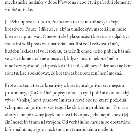
mechanické hodinky v době Newtona nebo čtyři přírodní elementy
v době antické.
Je třeba upozornit na to, že matematizace nutně nevytlačuje
kreativitu. Pouze jí diktuje, s jakým uměleckým materiálem může
kreativec pracovat. Omezení ale byla součástí kreativity odjakživa:
sochař si volil postavu a materiál, malíř si volil velikost rámů,
hudební skladatel volil tóninu, tanečník emoci nebo příběh, básník
se zas vědomě a cíleně omezoval, když si místo nekonečného
množství způsobů, jak poskládat báseň, volil pevně definovaný žánr
sonetu. Lze spekulovat, že kreativita bez omezení není možná.
Proto matematizace kreativity a kreativní algoritmizace nejsou
protimluvy, nýbrž reálné popisy toho, co nyní pohání ekonomický
vývoj. Vznikají nová pracovní místa a nové obory, které požadují
schopnost algoritmizovat řešení ke složitým problémům. Pro tyto
obory není přirozený jazyk nutností. Naopak, jeho nepřesnosti jej
činí neadekvátním nástrojem. Od verbálního myšlení se dostáváme
k formálnímu, algoritmickému, matematickému myšlení.