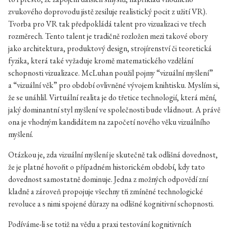
zvukového doprovodu jistě zesiluje realistický pocit z užití VR).
Tvorba pro VR tak předpokládá talent pro vizualizaci ve třech
rozměrech. Tento talent je tradičně rozložen mezi takové obory
jako architektura, produktový design, strojírenství či teoretická
fyzika, která také vyžaduje kromě matematického vzdělání
schopnosti vizualizace. McLuhan použil pojmy “vizuální myšlení”
a “vizuální věk” pro období ovlivněné vývojem knihtisku. Myslím si,
že se unáhlil. Virtuální realita je do třetice technologií, která mění,
jaký dominantní styl myšlení ve společnosti bude vládnout. A právě
ona je vhodným kandidátem na započetí nového věku vizuálního
myšlení.
Otázkou je, zda vizuální myšlení je skutečně tak odlišná dovednost,
že je platné hovořit o případném historickém období, kdy tato
dovednost samostatně dominuje. Jedna z možných odpovědí zní
kladně a zároveň propojuje všechny tři zmíněné technologické
revoluce a s nimi spojené důrazy na odlišné kognitivní schopnosti.
Podíváme-li se totiž na vědu a praxi testování kognitivních