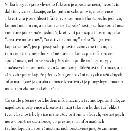
Volba kognice jako vlivného faktoru je opodstatněná, neboť čím
dál tím více se ukazuje, že kognitivní schopnosti, inteligence
a kreativita jsou důležité faktory ekonomického úspěchu jedinců,
komerčních firem, a nakonec i celé společnosti, jestliže společnost
vnímáme jako součet jedinců, kteří v ní participují. Termíny jako
“creative industries”, “creative economy” nebo “kognitivní
kapitalismus”, jež popisují schopnosti oceňované trhem, na
teoretické rovině jednoznačně staví na konceptu informační
společnosti, neboť ve všech případech podle nich tyto typy
současných ekonomik nejen že umocňují důležitost informací, ale
zároveň specifikují, že především generování nových a užitečných
informací (což je zhruba definice kreativity) je pomyslným hnacím
motorem ekonomického růstu.
Co se ale přesně s příchodem informačních technologií změnilo, že
najednou inteligence a kreativita mají takovou hodnotu? Jelikož
tyto vlastnosti byly více méně vždy přítomny v lidech, včetně jejich
nerovnoměrné distribuce, co přesně je na informačních
technologiích a společnosti na nich postavené jiné, že zmíněné