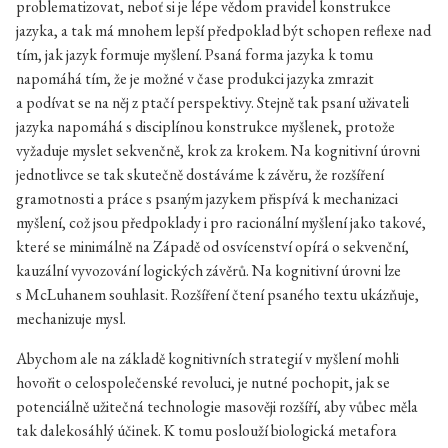
problematizovat, neboť si je lépe vědom pravidel konstrukce
jazyka, a tak má mnohem lepší předpoklad být schopen reflexe nad
tím, jak jazyk formuje myšlení. Psaná forma jazyka k tomu
napomáhá tím, že je možné v čase produkci jazyka zmrazit
a podívat se na něj z ptačí perspektivy. Stejně tak psaní uživateli
jazyka napomáhá s disciplínou konstrukce myšlenek, protože
vyžaduje myslet sekvenčně, krok za krokem. Na kognitivní úrovni
jednotlivce se tak skutečně dostáváme k závěru, že rozšíření
gramotnosti a práce s psaným jazykem přispívá k mechanizaci
myšlení, což jsou předpoklady i pro racionální myšlení jako takové,
které se minimálně na Západě od osvícenství opírá o sekvenční,
kauzální vyvozování logických závěrů. Na kognitivní úrovni lze
s McLuhanem souhlasit. Rozšíření čtení psaného textu ukázňuje,
mechanizuje mysl.
Abychom ale na základě kognitivních strategií v myšlení mohli
hovořit o celospolečenské revoluci, je nutné pochopit, jak se
potenciálně užitečná technologie masověji rozšíří, aby vůbec měla
tak dalekosáhlý účinek. K tomu poslouží biologická metafora