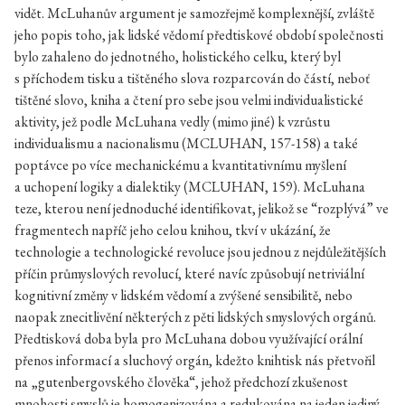
vidět. McLuhanův argument je samozřejmě komplexnější, zvláště
jeho popis toho, jak lidské vědomí předtiskové období společnosti
bylo zahaleno do jednotného, holistického celku, který byl
s příchodem tisku a tištěného slova rozparcován do částí, neboť
tištěné slovo, kniha a čtení pro sebe jsou velmi individualistické
aktivity, jež podle McLuhana vedly (mimo jiné) k vzrůstu
individualismu a nacionalismu (
MCLUHAN,
157-158) a také
poptávce po více mechanickému a kvantitativnímu myšlení
a uchopení logiky a dialektiky (
MCLUHAN,
159). McLuhana
teze, kterou není jednoduché identifikovat, jelikož se “rozplývá” ve
fragmentech napříč jeho celou knihou, tkví v ukázání, že
technologie a technologické revoluce jsou jednou z nejdůležitějších
příčin průmyslových revolucí, které navíc způsobují netriviální
kognitivní změny v lidském vědomí a zvýšené sensibilitě, nebo
naopak znecitlivění některých z pěti lidských smyslových orgánů.
Předtisková doba byla pro McLuhana dobou využívající orální
přenos informací a sluchový orgán, kdežto knihtisk nás přetvořil
na „gutenbergovského člověka“, jehož předchozí zkušenost
mnohosti smyslů je homogenizována a redukována na jeden jediný,