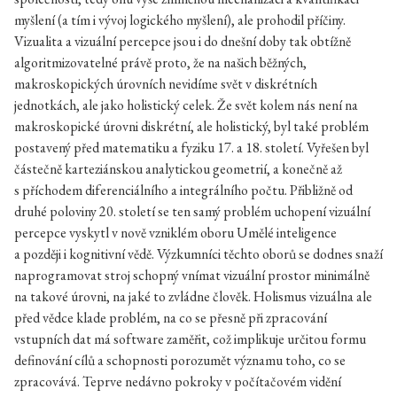
myšlení (a tím i vývoj logického myšlení), ale prohodil příčiny.
Vizualita a vizuální percepce jsou i do dnešní doby tak obtížně
algoritmizovatelné právě proto, že na našich běžných,
makroskopických úrovních nevidíme svět v diskrétních
jednotkách, ale jako holistický celek. Že svět kolem nás není na
makroskopické úrovni diskrétní, ale holistický, byl také problém
postavený před matematiku a fyziku 17. a 18. století. Vyřešen byl
částečně karteziánskou analytickou geometrií, a konečně až
s příchodem diferenciálního a integrálního počtu. Přibližně od
druhé poloviny 20. století se ten samý problém uchopení vizuální
percepce vyskytl v nově vzniklém oboru Umělé inteligence
a později i kognitivní vědě. Výzkumníci těchto oborů se dodnes snaží
naprogramovat stroj schopný vnímat vizuální prostor minimálně
na takové úrovni, na jaké to zvládne člověk. Holismus vizuálna ale
před vědce klade problém, na co se přesně při zpracování
vstupních dat má software zaměřit, což implikuje určitou formu
definování cílů a schopnosti porozumět významu toho, co se
zpracovává. Teprve nedávno pokroky v počítačovém vidění