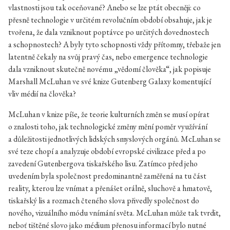
vlastnosti jsou tak oceňované? Anebo se lze ptát obecněji: co
přesně technologie v určitém revolučním období obsahuje, jak je
tvořena, že dala vzniknout poptávce po určitých dovednostech
a schopnostech? A byly tyto schopnosti vždy přítomny, třebaže jen
latentně čekaly na svůj pravý čas, nebo emergence technologie
dala vzniknout skutečně novému „vědomí člověka“, jak popisuje
Marshall McLuhan ve své knize Gutenberg Galaxy komentující
vliv médií na člověka?
McLuhan v knize píše, že teorie kulturních změn se musí opírat
o znalosti toho, jak technologické změny mění poměr využívání
a důležitosti jednotlivých lidských smyslových orgánů. McLuhan se
své teze chopí a analyzuje období evropské civilizace před a po
zavedení Gutenbergova tiskařského lisu. Zatímco před jeho
uvedením byla společnost predominantně zaměřená na tu část
reality, kterou lze vnímat a přenášet orálně, sluchově a hmatově,
tiskařský lis a rozmach čteného slova přivedly společnost do
nového, vizuálního módu vnímání světa. McLuhan může tak tvrdit,
neboť tištěné slovo jako médium přenosu informací bylo nutné