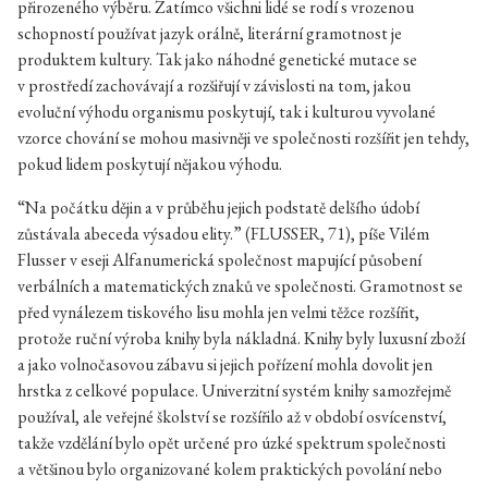
přirozeného výběru. Zatímco všichni lidé se rodí s vrozenou
schopností používat jazyk orálně, literární gramotnost je
produktem kultury. Tak jako náhodné genetické mutace se
v prostředí zachovávají a rozšiřují v závislosti na tom, jakou
evoluční výhodu organismu poskytují, tak i kulturou vyvolané
vzorce chování se mohou masivněji ve společnosti rozšířit jen tehdy,
pokud lidem poskytují nějakou výhodu.
“Na počátku dějin a v průběhu jejich podstatě delšího údobí
zůstávala abeceda výsadou elity.” (FLUSSER, 71), píše Vilém
Flusser v eseji Alfanumerická společnost mapující působení
verbálních a matematických znaků ve společnosti. Gramotnost se
před vynálezem tiskového lisu mohla jen velmi těžce rozšířit,
protože ruční výroba knihy byla nákladná. Knihy byly luxusní zboží
a jako volnočasovou zábavu si jejich pořízení mohla dovolit jen
hrstka z celkové populace. Univerzitní systém knihy samozřejmě
používal, ale veřejné školství se rozšířilo až v období osvícenství,
takže vzdělání bylo opět určené pro úzké spektrum společnosti
a většinou bylo organizované kolem praktických povolání nebo