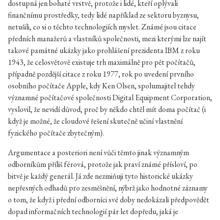
dostupná jen bohaté vrstvě, protože i lidé, kteří oplývali
finančnímu prostředky, tedy lidé například ze sektoru byznysu,
netušili, co si o těchto technologiích myslet. Známé jsou citace
předních manažerů a vlastníků společnosti, mezi kterými lze najít
takové památné ukázky jako prohlášení prezidenta IBM z roku
1943, že celosvětově existuje trh maximálně pro pět počítačů,
případně pozdější citace z roku 1977, rok po uvedení prvního
osobního počítače Apple, kdy Ken Olsen, spolumajitel tehdy
významné počítačové společnosti Digital Equipment Corporation,
vyslovil, že nevidí důvod, proč by někdo chtěl mít doma počítač (i
když je možné, že cloudové řešení skutečně učiní vlastnění
fyzického počítače zbytečným).
Argumentace a posteriori není vůči těmto jinak významným
odborníkům příliš férová, protože jak praví známé přísloví, po
bitvě je každý generál. Já zde nezmiňuji tyto historické ukázky
nepřesných odhadů pro zesměšnění, nýbrž jako hodnotné záznamy
o tom, že když i přední odborníci své doby nedokázali předpovědět
dopad informačních technologií pár let dopředu, jaká je