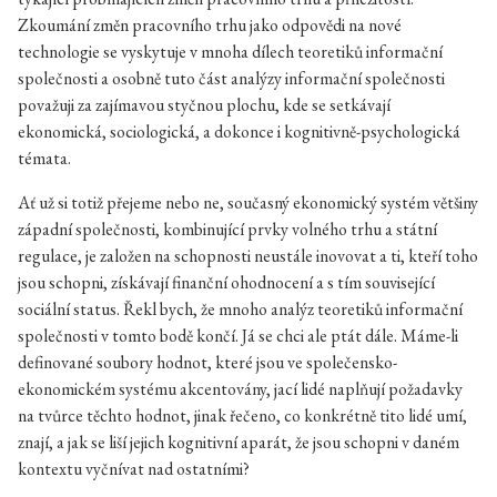
Zkoumání změn pracovního trhu jako odpovědi na nové
technologie se vyskytuje v mnoha dílech teoretiků informační
společnosti a osobně tuto část analýzy informační společnosti
považuji za zajímavou styčnou plochu, kde se setkávají
ekonomická, sociologická, a dokonce i kognitivně-psychologická
témata.
Ať už si totiž přejeme nebo ne, současný ekonomický systém většiny
západní společnosti, kombinující prvky volného trhu a státní
regulace, je založen na schopnosti neustále inovovat a ti, kteří toho
jsou schopni, získávají finanční ohodnocení a s tím související
sociální status. Řekl bych, že mnoho analýz teoretiků informační
společnosti v tomto bodě končí. Já se chci ale ptát dále. Máme-li
definované soubory hodnot, které jsou ve společensko-
ekonomickém systému akcentovány, jací lidé naplňují požadavky
na tvůrce těchto hodnot, jinak řečeno, co konkrétně tito lidé umí,
znají, a jak se liší jejich kognitivní aparát, že jsou schopni v daném
kontextu vyčnívat nad ostatními?