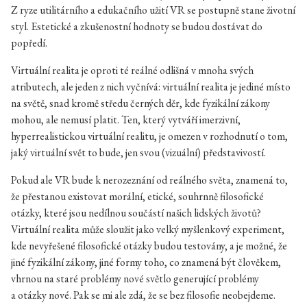
Z ryze utilitárního a edukačního užití VR se postupně stane životní
styl. Estetické a zkušenostní hodnoty se budou dostávat do
popředí.
Virtuální realita je oproti té reálné odlišná v mnoha svých
atributech, ale jeden z nich vyčnívá: virtuální realita je jediné místo
na světě, snad kromě středu černých děr, kde fyzikální zákony
mohou, ale nemusí platit. Ten, který vytváří imerzivní,
hyperrealistickou virtuální realitu, je omezen v rozhodnutí o tom,
jaký virtuální svět to bude, jen svou (vizuální) představivostí.
Pokud ale VR bude k nerozeznání od reálného světa, znamená to,
že přestanou existovat morální, etické, souhrnně filosofické
otázky, které jsou nedílnou součástí našich lidských životů?
Virtuální realita může sloužit jako velký myšlenkový experiment,
kde nevyřešené filosofické otázky budou testovány, a je možné, že
jiné fyzikální zákony, jiné formy toho, co znamená být člověkem,
vhrnou na staré problémy nové světlo generující problémy
a otázky nové. Pak se mi ale zdá, že se bez filosofie neobejdeme.