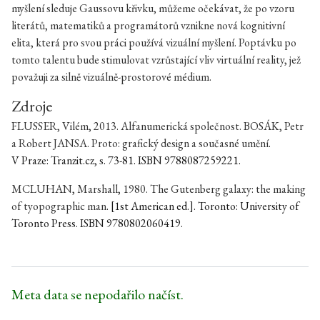
myšlení sleduje Gaussovu křivku, můžeme očekávat, že po vzoru
literátů, matematiků a programátorů vznikne nová kognitivní
elita, která pro svou práci používá vizuální myšlení. Poptávku po
tomto talentu bude stimulovat vzrůstající vliv virtuální reality, jež
považuji za silně vizuálně-prostorové médium.
Zdroje
FLUSSER, Vilém, 2013. Alfanumerická společnost. BOSÁK, Petr
a Robert JANSA.
Proto: grafický design a současné umění
.
V Praze: Tranzit.cz, s. 73-81. ISBN 9788087259221.
MCLUHAN, Marshall, 1980.
The Gutenberg galaxy: the making
of tyopographic man
. [1st American ed.]. Toronto: University of
Toronto Press. ISBN 9780802060419.
Meta data se nepodařilo načíst.