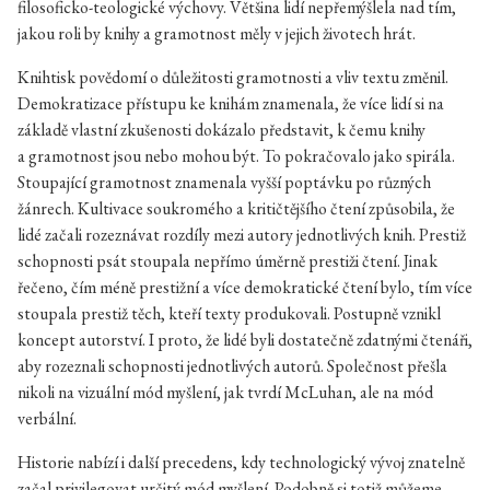
filosoficko-teologické výchovy. Většina lidí nepřemýšlela nad tím,
jakou roli by knihy a gramotnost měly v jejich životech hrát.
Knihtisk povědomí o důležitosti gramotnosti a vliv textu změnil.
Demokratizace přístupu ke knihám znamenala, že více lidí si na
základě vlastní zkušenosti dokázalo představit, k čemu knihy
a gramotnost jsou nebo mohou být. To pokračovalo jako spirála.
Stoupající gramotnost znamenala vyšší poptávku po různých
žánrech. Kultivace soukromého a kritičtějšího čtení způsobila, že
lidé začali rozeznávat rozdíly mezi autory jednotlivých knih. Prestiž
schopnosti psát stoupala nepřímo úměrně prestiži čtení. Jinak
řečeno, čím méně prestižní a více demokratické čtení bylo, tím více
stoupala prestiž těch, kteří texty produkovali. Postupně vznikl
koncept autorství. I proto, že lidé byli dostatečně zdatnými čtenáři,
aby rozeznali schopnosti jednotlivých autorů. Společnost přešla
nikoli na vizuální mód myšlení, jak tvrdí McLuhan, ale na mód
verbální.
Historie nabízí i další precedens, kdy technologický vývoj znatelně
začal privilegovat určitý mód myšlení. Podobně si totiž můžeme