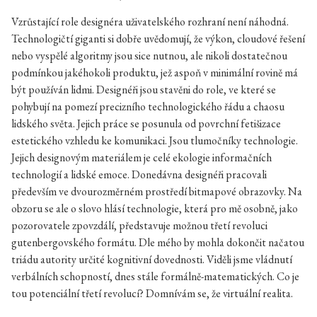
Vzrůstající role designéra uživatelského rozhraní není náhodná.
Technologičtí giganti si dobře uvědomují, že výkon, cloudové řešení
nebo vyspělé algoritmy jsou sice nutnou, ale nikoli dostatečnou
podmínkou jakéhokoli produktu, jež aspoň v minimální rovině má
být používán lidmi. Designéři jsou stavěni do role, ve které se
pohybují na pomezí precizního technologického řádu a chaosu
lidského světa. Jejich práce se posunula od povrchní fetišizace
estetického vzhledu ke komunikaci. Jsou tlumočníky technologie.
Jejich designovým materiálem je celé ekologie informačních
technologií a lidské emoce. Donedávna designéři pracovali
především ve dvourozměrném prostředí bitmapové obrazovky. Na
obzoru se ale o slovo hlásí technologie, která pro mě osobně, jako
pozorovatele zpovzdálí, představuje možnou třetí revoluci
gutenbergovského formátu. Dle mého by mohla dokončit načatou
triádu autority určité kognitivní dovednosti. Viděli jsme vládnutí
verbálních schopností, dnes stále formálně-matematických. Co je
tou potenciální třetí revolucí? Domnívám se, že virtuální realita.