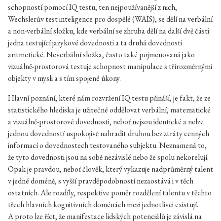
schopností pomocí IQ testu, ten nejpoužívanější z nich,
Wechslerův test inteligence pro dospělé (WAIS), se dělí na verbální
a non-verbální složku, kde verbální se zhruba dělí na další dvě části:
jedna testující jazykové dovednosti a ta druhá dovednosti
aritmetické. Neverbální složka, často také pojmenovaná jako
vizuálně-prostorová testuje schopnost manipulace s třírozměrnými
objekty v mysli a s tím spojené úkony.
Hlavní poznání, které nám rozvržení IQ testu přináší, je fakt, že ze
statistického hlediska je užitečné oddělovat verbální, matematické
a vizuálně-prostorové dovednosti, neboť nejsou identické a nelze
jednou dovedností uspokojivě nahradit druhou bez ztráty cenných
informací o dovednostech testovaného subjektu. Neznamená to,
že tyto dovednosti jsou na sobě nezávislé nebo že spolu nekorelují.
Opak je pravdou, neboť člověk, který vykazuje nadprůměrný talent
v jedné doméně, s vyšší pravděpodobností nezaostává i v těch
ostatních. Ale rozdíly, respektive poměr rozdělení talentu v těchto
třech hlavních kognitivních doménách mezi jednotlivci existují.
A proto lze říct, že manifestace lidských potenciálů je závislá na