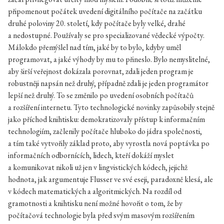
připomenout počátek uvedení digitálního počítače na začátku
druhé poloviny 20. století, kdy počítače byly velké, drahé
a nedostupné. Používaly se pro specializované vědecké výpočty.
Málokdo přemýšlel nad tím, jaké by to bylo, kdyby uměl
programovat, a jaké výhody by mu to přineslo. Bylo nemyslitelné,
aby širší veřejnost dokázala porovnat, zdali jeden program je
robustněji napsán než druhý, případně zdali je jeden programátor
lepší než druhý. To se změnilo po uvedení osobních počítačů
a rozšíření internetu. Tyto technologické novinky zapůsobily stejně
jako příchod knihtisku: demokratizovaly přístup k informačním
technologiím, začlenily počítače hluboko do jádra společnosti,
a tím také vytvořily základ proto, aby vyrostla nová poptávka po
informačních odbornících, lidech, kteří dokáží myslet
a komunikovat nikoli už jen v lingvistických kódech, jejichž
hodnota, jak argumentuje Flusser ve své eseji, paradoxně klesá, ale
v kódech matematických a algoritmických. Na rozdíl od
gramotnosti a knihtisku není možné hovořit o tom, že by
počítačová technologie byla před svým masovým rozšířením