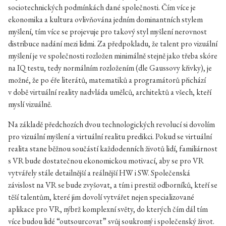
sociotechnických podmínkách dané společnosti. Čím více je
ekonomika a kultura ovlivňována jedním dominantních stylem
myšlení, tím více se projevuje pro takový styl myšlení nerovnost
distribuce nadání mezi lidmi. Za předpokladu, že talent pro vizuální
myšlení je ve společnosti rozložen minimálně stejně jako třeba skóre
na IQ testu, tedy normálním rozložením (dle Gaussovy křivky), je
možné, že po éře literátů, matematiků a programátorů přichází
v době virtuální reality nadvláda umělců, architektů a všech, kteří
myslí vizuálně.
Na základě předchozích dvou technologických revolucí si dovolím
pro vizuální myšlení a virtuální realitu predikci. Pokud se virtuální
realita stane běžnou součástí každodenních životů lidí, familiárnost
s VR bude dostatečnou ekonomickou motivací, aby se pro VR
vytvářely stále detailnější a reálnější HW i SW. Společenská
závislost na VR se bude zvyšovat, a tím i prestiž odborníků, kteří se
těší talentům, které jim dovolí vytvářet nejen specializované
aplikace pro VR, nýbrž komplexní světy, do kterých čím dál tím
více budou lidé “outsourcovat” svůj soukromý i společenský život.