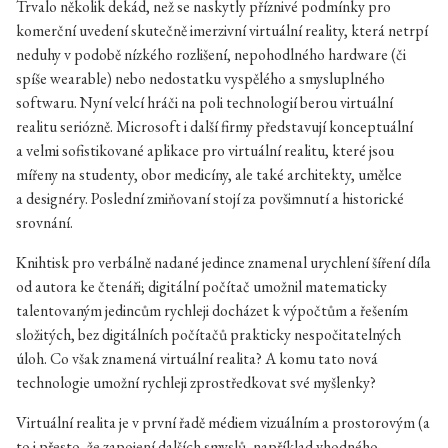
Trvalo několik dekád, než se naskytly příznivé podmínky pro
komerční uvedení skutečně imerzivní virtuální reality, která netrpí
neduhy v podobě nízkého rozlišení, nepohodlného hardware (či
spíše wearable) nebo nedostatku vyspělého a smysluplného
softwaru. Nyní velcí hráči na poli technologií berou virtuální
realitu seriózně. Microsoft i další firmy představují konceptuální
a velmi sofistikované aplikace pro virtuální realitu, které jsou
mířeny na studenty, obor medicíny, ale také architekty, umělce
a designéry. Poslední zmiňovaní stojí za povšimnutí a historické
srovnání.
Knihtisk pro verbálně nadané jedince znamenal urychlení šíření díla
od autora ke čtenáři; digitální počítač umožnil matematicky
talentovaným jedincům rychleji docházet k výpočtům a řešením
složitých, bez digitálních počítačů prakticky nespočitatelných
úloh. Co však znamená virtuální realita? A komu tato nová
technologie umožní rychleji zprostředkovat své myšlenky?
Virtuální realita je v první řadě médiem vizuálním a prostorovým (a
to i přesto, že zapojení dalších smyslů, například vhodného