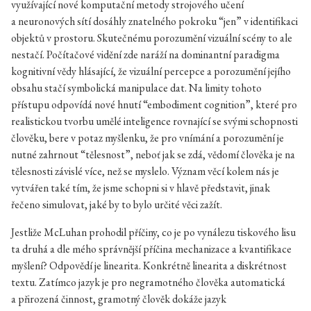
využívající nové komputační metody strojového učení
a neuronových sítí dosáhly znatelného pokroku “jen” v identifikaci
objektů v prostoru. Skutečnému porozumění vizuální scény to ale
nestačí. Počítačové vidění zde naráží na dominantní paradigma
kognitivní vědy hlásající, že vizuální percepce a porozumění jejího
obsahu stačí symbolická manipulace dat. Na limity tohoto
přístupu odpovídá nové hnutí “embodiment cognition”, které pro
realistickou tvorbu umělé inteligence rovnající se svými schopnosti
člověku, bere v potaz myšlenku, že pro vnímání a porozumění je
nutné zahrnout “tělesnost”, neboť jak se zdá, vědomí člověka je na
tělesnosti závislé více, než se myslelo. Význam věcí kolem nás je
vytvářen také tím, že jsme schopni si v hlavě představit, jinak
řečeno simulovat, jaké by to bylo určité věci zažít.
Jestliže McLuhan prohodil příčiny, co je po vynálezu tiskového lisu
ta druhá a dle mého správnější příčina mechanizace a kvantifikace
myšlení? Odpovědí je linearita. Konkrétně linearita a diskrétnost
textu. Zatímco jazyk je pro negramotného člověka automatická
a přirozená činnost, gramotný člověk dokáže jazyk