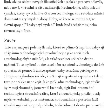
Bude ale na těchto nových filosofických otázkách pracovat člověk,
nebo nová, virtuální realitu nahrazující technologie, náš poslední
vynález, který vyvrcholí ve čtvrtou technologickou revoluci měnící
dominantní styl myšlení doby. Doby, ve které se může stát, že
slovní spojení “lidský styl myšlení” bude buď archaismus, nebo
rovnou oxymóron.
Závěr
Tato esej mapuje pole myšlenek, které se přímo či nepřímo zabývají
chápáním technologických revolucí nejen jako sociálních
a technologických milníků, ale také revolucí určitého druhu
myšlení. Toto myšlení po dostatečném zavedení technologie do širší
společnosti pomocí funkce zpětné vazby se začíná privilegovat,
čímž jsou zvýhodňováni lidé, kteří mají kognitivní kapacitu a talent
tuto poptávku uspokojit. Jako příkladné technologie, jejichž vliv
byl v eseji zkoumán, jsem zvolil knihtisk, digitální informační
technologie a virtuální realitu, které chronologicky privilegovaly
nejdříve verbální, poté matematicko-formální a v poslední řadě
vizuální myšlení. Za předpokladu, že distribuce talentu pro vizuální