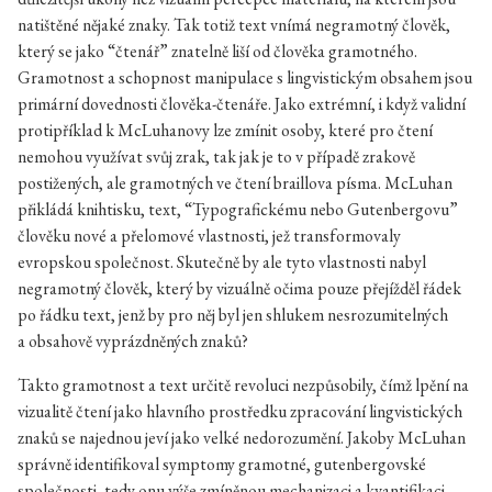
natištěné nějaké znaky. Tak totiž text vnímá negramotný člověk,
který se jako “čtenář” znatelně liší od člověka gramotného.
Gramotnost a schopnost manipulace s lingvistickým obsahem jsou
primární dovednosti člověka-čtenáře. Jako extrémní, i když validní
protipříklad k McLuhanovy lze zmínit osoby, které pro čtení
nemohou využívat svůj zrak, tak jak je to v případě zrakově
postižených, ale gramotných ve čtení braillova písma. McLuhan
přikládá knihtisku, text, “Typografickému nebo Gutenbergovu”
člověku nové a přelomové vlastnosti, jež transformovaly
evropskou společnost. Skutečně by ale tyto vlastnosti nabyl
negramotný člověk, který by vizuálně očima pouze přejížděl řádek
po řádku text, jenž by pro něj byl jen shlukem nesrozumitelných
a obsahově vyprázdněných znaků?
Takto gramotnost a text určitě revoluci nezpůsobily, čímž lpění na
vizualitě čtení jako hlavního prostředku zpracování lingvistických
znaků se najednou jeví jako velké nedorozumění. Jakoby McLuhan
správně identifikoval symptomy gramotné, gutenbergovské
společnosti, tedy onu výše zmíněnou mechanizaci a kvantifikaci