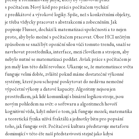
s počítačem. Nový kód pro práci s počítačem vychází
z predikátové a výrokové logiky. Spíše, než s konkrétními objekty,
je třeba vždycky pracovat s abstrakcemi a zobecněním. Jak
popisuje Flusser, dochází k matematizaci společnosti a to nejen
proto, aby bylo možné s počítačem pracovat. Obor HCI určitým
způsobem se snaží být opoziční silou vůči tomuto trendu, snaží se
navrhovat prostředníka, interface, mezi člověkem a strojem, aby
nebylo nutné se matematizaci poddat. Avšak práce s počítačem je
jen malý kus této další revoluce. Ukazuje se, že matematizace světa
funguje velmi dobře, zvláště pokud máme dostatečně výkonné
systémy, které jsou schopné poskytovat do nedávna nemožné
výpočetní výkony a datové kapacity. Algoritmy nejsou jen
prostředkem, jak lidé komunikují s binární logikou stroje, jsou
novým pohledem na svět: o softwaru a algoritmech hovoří
kognitivní věda, když mluví o tom, jak funguje mozek; matematika
a teoretická fyzika užívá fraktálů a jednotky bitu pro popsání
toho, jak funguje svět. Počítačová kultura představuje metaforu
dominující v této éře naší představivosti stejně jako kdysi