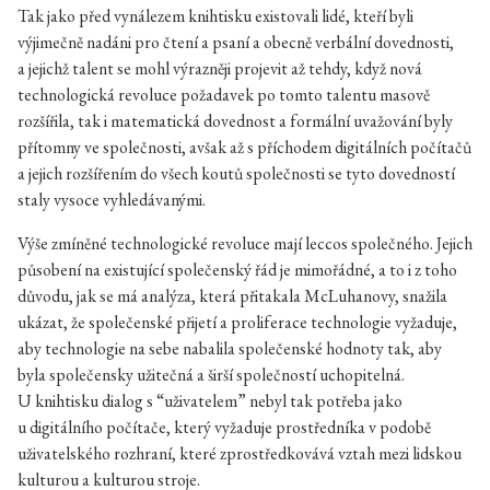
Tak jako před vynálezem knihtisku existovali lidé, kteří byli
výjimečně nadáni pro čtení a psaní a obecně verbální dovednosti,
a jejichž talent se mohl výrazněji projevit až tehdy, když nová
technologická revoluce požadavek po tomto talentu masově
rozšířila, tak i matematická dovednost a formální uvažování byly
přítomny ve společnosti, avšak až s příchodem digitálních počítačů
a jejich rozšířením do všech koutů společnosti se tyto dovedností
staly vysoce vyhledávanými.
Výše zmíněné technologické revoluce mají leccos společného. Jejich
působení na existující společenský řád je mimořádné, a to i z toho
důvodu, jak se má analýza, která přitakala McLuhanovy, snažila
ukázat, že společenské přijetí a proliferace technologie vyžaduje,
aby technologie na sebe nabalila společenské hodnoty tak, aby
byla společensky užitečná a širší společností uchopitelná.
U knihtisku dialog s “uživatelem” nebyl tak potřeba jako
u digitálního počítače, který vyžaduje prostředníka v podobě
uživatelského rozhraní, které zprostředkovává vztah mezi lidskou
kulturou a kulturou stroje.