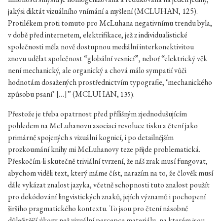
jakýsi diktát vizuálního vnímání a myšlení (
MCLUHAN,
125).
Protilékem proti tomuto pro McLuhana negativnímu trendu byla,
v době před internetem, elektrifikace, jež z individualistické
společnosti měla nově dostupnou mediální interkonektivitou
znovu udělat společnost “globální vesnicí”, neboť “elektrický věk
není mechanický, ale organický a chová málo sympatií vůči
hodnotám dosažených prostřednictvím typografie, ‘mechanického
způsobu psaní’ […]” (
MCLUHAN,
135).
Přestože je třeba opatrnost před přílišným zjednodušujícím
pohledem na McLuhanovu asociaci revoluce tisku a čtení jako
primárně spojených s vizuální kognicí, i po detailnějším
prozkoumání knihy mi McLuhanovy teze přijde problematická.
Přeskočím-li skutečně triviální tvrzení, že náš zrak musí fungovat,
abychom viděli text, který máme číst, narazím na to, že člověk musí
dále vykázat znalost jazyka, včetně schopnosti tuto znalost použít
pro dekódování lingvistických znaků, jejích významů i pochopení
širšího pragmatického kontextu. To jsou pro čtení násobně
důležitější úkony než vizuální percepce materiálu, na kterém jsou