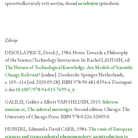
zprostředkovávaly svět novým, dosud
neviděným
způsobem.
Zdroje
DESOLLA PRICE, Derek J., 1984. Notes Towards a Philosophy
of the Science/Technology Interaction. In: Rachel LAUDAN, ed.
The Nature of Technological Knowledge. Are Models of Scientific
Change Relevant?
[online]. Dordrecht: Springer Netherlands,
s. 105–114 [vid. 2020-09-28]. ISBN 978-90-481-8394-4. Dostupné
z: doi:
10.1007/978-94-015-7699-4_6
GALILEI, Galileo a Albert VAN HELDEN, 2015.
Sidereus
nuncius or, The sidereal messenger
. Second edition. Chicago: The
University of Chicago Press. ISBN 978-0-226-32009-0.
HUSSERL, Edmund a David CARR, 1984.
The crisis of European
sciences and transcendental phenomenology: an introduction to