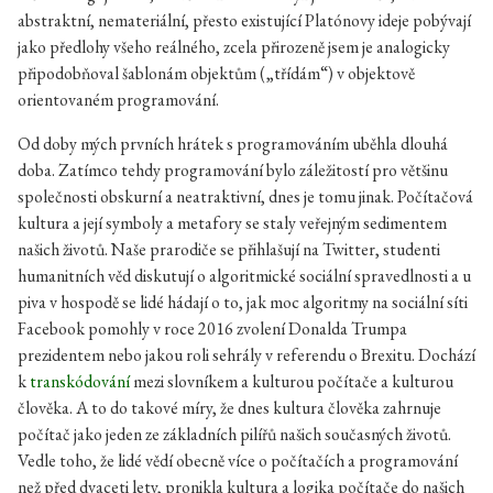
abstraktní, nemateriální, přesto existující Platónovy ideje pobývají
jako předlohy všeho reálného, zcela přirozeně jsem je analogicky
připodobňoval šablonám objektům („třídám“) v objektově
orientovaném programování.
Od doby mých prvních hrátek s programováním uběhla dlouhá
doba. Zatímco tehdy programování bylo záležitostí pro většinu
společnosti obskurní a neatraktivní, dnes je tomu jinak. Počítačová
kultura a její symboly a metafory se staly veřejným sedimentem
našich životů. Naše prarodiče se přihlašují na Twitter, studenti
humanitních věd diskutují o algoritmické sociální spravedlnosti a u
piva v hospodě se lidé hádají o to, jak moc algoritmy na sociální síti
Facebook pomohly v roce 2016 zvolení Donalda Trumpa
prezidentem nebo jakou roli sehrály v referendu o Brexitu. Dochází
k
transkódování
mezi slovníkem a kulturou počítače a kulturou
člověka. A to do takové míry, že dnes kultura člověka zahrnuje
počítač jako jeden ze základních pilířů našich současných životů.
Vedle toho, že lidé vědí obecně více o počítačích a programování
než před dvaceti lety, pronikla kultura a logika počítače do našich