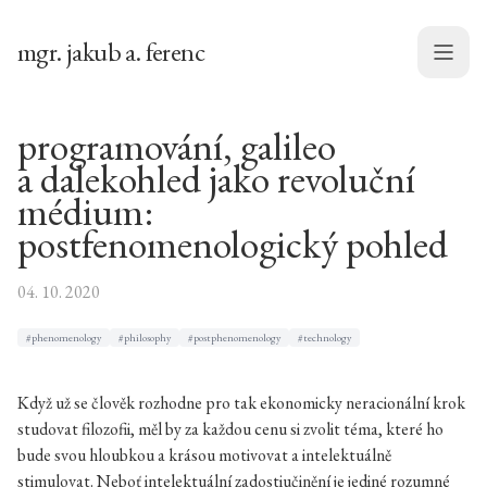
mgr. jakub a. ferenc
Menu
programování, galileo
a dalekohled jako revoluční
médium:
postfenomenologický pohled
04. 10. 2020
#phenomenology
#philosophy
#postphenomenology
#technology
Když už se člověk rozhodne pro tak ekonomicky neracionální krok
studovat filozofii, měl by za každou cenu si zvolit téma, které ho
bude svou hloubkou a krásou motivovat a intelektuálně
stimulovat. Neboť intelektuální zadostiučinění je jediné rozumné