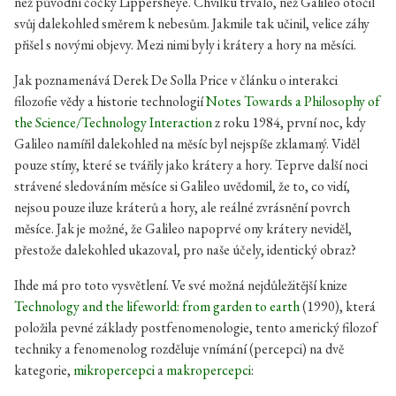
než původní čočky Lippersheye. Chvilku trvalo, než Galileo otočil
svůj dalekohled směrem k nebesům. Jakmile tak učinil, velice záhy
přišel s novými objevy. Mezi nimi byly i krátery a hory na měsíci.
Jak poznamenává Derek De Solla Price v článku o interakci
filozofie vědy a historie technologií
Notes Towards a Philosophy of
the Science/Technology Interaction
z roku 1984, první noc, kdy
Galileo namířil dalekohled na měsíc byl nejspíše zklamaný. Viděl
pouze stíny, které se tvářily jako krátery a hory. Teprve další noci
strávené sledováním měsíce si Galileo uvědomil, že to, co vidí,
nejsou pouze iluze kráterů a hory, ale reálné zvrásnění povrch
měsíce. Jak je možné, že Galileo napoprvé ony krátery neviděl,
přestože dalekohled ukazoval, pro naše účely, identický obraz?
Ihde má pro toto vysvětlení. Ve své možná nejdůležitější knize
Technology and the lifeworld: from garden to earth
(1990), která
položila pevné základy postfenomenologie, tento americký filozof
techniky a fenomenolog rozděluje vnímání (percepci) na dvě
kategorie,
mikropercepci
a
makropercepci
: