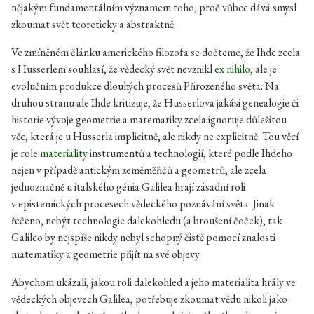
nějakým fundamentálním významem toho, proč vůbec dává smysl
zkoumat svět teoreticky a abstraktně.
Ve zmíněném článku amerického filozofa se dočteme, že Ihde zcela
s Husserlem souhlasí, že vědecký svět nevznikl
ex nihilo
, ale je
evolučním produkce dlouhých procesů Přirozeného světa. Na
druhou stranu ale Ihde kritizuje, že Husserlova jakási genealogie či
historie vývoje geometrie a matematiky zcela ignoruje důležitou
věc, která je u Husserla implicitně, ale nikdy ne explicitně. Tou věcí
je role
materiality
instrumentů a technologií, které podle Ihdeho
nejen v případě antickým zeměměřičů a geometrů, ale zcela
jednoznačně u italského génia Galilea hrají zásadní roli
v epistemických procesech vědeckého poznávání světa. Jinak
řečeno, nebýt technologie dalekohledu (a broušení čoček), tak
Galileo by nejspíše nikdy nebyl schopný čistě pomocí znalosti
matematiky a geometrie přijít na své objevy.
Abychom ukázali, jakou roli dalekohled a jeho materialita hrály ve
vědeckých objevech Galilea, potřebuje zkoumat vědu nikoli jako