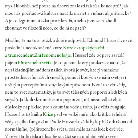
myslí hlouběji než pouze na úrovni znalosti faktů a konceptů? Jak
moc nás počítačová kultura naučila myslet a vnímat algoritmicky?
A je to legitimní otázka pro filozofii, anebo jsem se rozhodl
zkoumat ve filozofii něco, co do ní nepatří?
Myslím, že na tuto otázku dobře odpovídá Edmund Husserl ve své
poslední a nedokončené knize
Krize evropských věd
a transcendentální fenomenologie
. Husserl zde poprvé zavádí
pojem
Přirozeného světa
. Je to pojem, který poukazuje na to, že
nejzákladnějším módem našich životů je svět, který vnímáme
prostřednictvím našich smyslů, pomocí kterých se nám svět jeví
určitým percepčním a smyslovým způsobem. Není to svět vědy,
není to svět matematiky, je to svět tělesných proporcí a lidských
smyslů. Jakkoli skromně tento pojem zní, má nezanedbatelné
důsledky například pro zkoumání vědy a toho, jak věda funguje.
Husserl totiž knihu
Krize
psal ve velké míře jako kritiku tehdejší
vědy a jejího fungování. Podle Husserla věda byla příliš odtržena od
normálního, (p)řirozeného světa, což mělo za následek dvě věci.
V první řadě věda a filosofie snažící se napodobit vědu svým