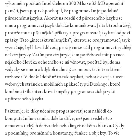
výkonném počítači Intel Celeron 300 Mhz se 32 MB operační
paměti, jsem poprvé pochopil, že programování je podobné
přirozenému jazyku. Akorát na rozdíl od přirozeného jazyku se
mnou programovací jazyk dokáže komunikovat. Je tak trochu živý,
protože mu napíšu nějaké příkazy a programovací jazyk mi odpoví
zpátky. Tato „interaktivní smyčka“, kterou se programovací jazyk
vyznačuje, byl hlavní důvod, proč jsem se učil programovat rychleji
než cizí jazyky. Zatím pro cizí jazyk jsem potřeboval mít po ruce
nějakého člověka ochotného se mi věnovat, počítač byl doma
vždycky se mnou a kdykoli ochotný se mnou vést interaktivní
rozhovor. V dnešní době už to tak neplatí, neboť existuje tucet
webových stránek a mobilních aplikací typu Duolingo, které
kombinují sílu interaktivní smyčky programovacích jazyků
a přirozeného jazyka.
Faktem je, že díky učení se programovat jsem nahlédl do
komputačního vesmíru daleko dříve, než jsem věděl něco
o matematických derivacích nebo lingvistickém ablativu. Cykly
a podmínky, proměnné a konstanty, funkce a objekty. To vše