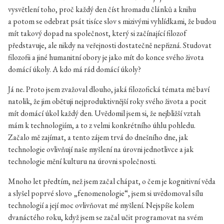
vysvětlení toho, proč každý den číst hromadu článků a knihu
a potom se odebrat psát tisíce slov s mizivými vyhlídkami, že budou
mít takový dopad na společnost, který si začínající filozof
představuje, ale nikdy na veřejnosti dostatečně nepřizná. Studovat
filozofii a jiné humanitní obory je jako mít do konce svého života
domácí úkoly. A kdo má rád domácí úkoly?
Já ne. Proto jsem zvažoval dlouho, jaká filozofická témata mě baví
natolik, že jim obětuji nejproduktivnější roky svého života a pocit
mít domácí úkol každý den. Uvědomil jsem si, že nejbližší vztah
mám k technologiím, a to z velmi konkrétního úhlu pohledu.
Začalo mě zajímat, a tento zájem trvá do dnešního dne, jak
technologie ovlivňují naše myšlení na úrovni jednotlivce a jak
technologie mění kulturu na úrovni společnosti.
Mnoho let předtím, než jsem začal chápat, o čem je kognitivní věda
a slyšel poprvé slovo „fenomenologie“, jsem si uvědomoval sílu
technologií a její moc ovlivňovat mé myšlení. Nejspíše kolem
dvanáctého roku, když jsem se začal učit programovat na svém