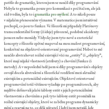
patřilo do gramatiky, kterou jsem se naučil díky programování.
Nebyla to gramatika pouze pro komunikaci s počítačem, ale jak
rád tvrdím, byla to i
gramatika pro myšlení
. A to nikoli pouze
v nějakém přeneseném významu. V matematice jsem intuitivně
pochopil, co jsou to funkce. Ve filozofii mi připadaly Platónovy
transcendentální formy (či ideje) přirozené, podobně akcidenty
jsoucen nebo monády. Vždycky jsem tyto nové a ezoterické
koncepty z filozofie zpětně mapoval na mou znalost programování,
konkrétně na objektově-orientované programování. Neboť to mě
naučilo abstrahovat reálně existující věci na „entity“ či „objekty“,
které mají nějaké vlastnosti (atributy) a chování (funkce či
metody). A v neposlední řadě jsem si díky programování s objekty
osvojil docela abstraktní a filozofické rozdělení mezi aktuálně
existujícím a potenciálně existujícím. Objektově orientované
programování totiž většinou vyžaduje po programátorech, aby
nejdříve definovali jakési šablony entit s jejich potenciálními
vlastnostmi a chováním a pak tyto šablony entit proměnili na
reálně existující objekty, které se za běhu programu dynamicky
mění a reaguji na to, co dělá uživatel. I když jsem netušil, kde