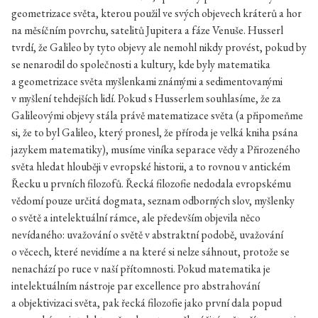
geometrizace světa, kterou použil ve svých objevech kráterů a hor
na měsíčním povrchu, satelitů Jupitera a fáze Venuše. Husserl
tvrdí, že Galileo by tyto objevy ale nemohl nikdy provést, pokud by
se nenarodil do společnosti a kultury, kde byly matematika
a geometrizace světa myšlenkami známými a sedimentovanými
v myšlení tehdejších lidí. Pokud s Husserlem souhlasíme, že za
Galileovými objevy stála právě matematizace světa (a připomeňme
si, že to byl Galileo, který pronesl, že příroda je velká kniha psána
jazykem matematiky), musíme viníka separace vědy a Přirozeného
světa hledat hlouběji v evropské historii, a to rovnou v antickém
Řecku u prvních filozofů. Řecká filozofie nedodala evropskému
vědomí pouze určitá dogmata, seznam odborných slov, myšlenky
o světě a intelektuální rámce, ale především objevila něco
nevídaného: uvažování o světě v abstraktní podobě, uvažování
o věcech, které nevidíme a na které si nelze sáhnout, protože se
nenachází po ruce v naší přítomnosti. Pokud matematika je
intelektuálním nástroje par excellence pro abstrahování
a objektivizaci světa, pak řecká filozofie jako první dala popud