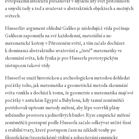
evropskému intelektu přesahovat v myšlení žitý svět přítomnosti
a smyslů tady a teď a uvažovat o abstraktních objektech a možných
světech.
Husserlův argument ohledně Galileo je následující: věda počínaje
Galileem zapomněla na své každodenní, materiální a ne-
matematické kořeny v Přirozeném světě, a tím začalo docházet
k dominanci abstraktního uvažování a „čisté“ matematiky ve
zkoumání světa, kde fyzika je pro Husserla prototypickým
zástupcem takové vědy.
Husserl se snaží historickou a archeologickou metodou dohledat
počátky toho, jak matematika a geometrická metoda zkoumání
světa vznikla a dochází k tomu, že geometrie a matematika mají své
počátky v antickém Egyptě a Babylonu, kdy tamní zeměměřiči
potřebovali upřesnit metody měření, aby lépe rozvrhli plány
urbánního prostoru a jednotlivých budov. Ryze empirické měření
zeměměřičů postupně podle Husserla začalo odkrývat určité fixní
a stabilní tvary, které postupem času na základě touhy po
filozofickém (teoretickém) vědění a zobecňování empiricky