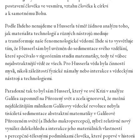
postavení člověka ve vesmíru, vztahu člověka k církvi
a k samotnému Bohu.
Podle Ihdeho nenajdeme u Husserla téměř žádnou analýzu toho,
jak materialita technologií a různých nástrojů mediuje
a transformuje naše fenomenologické vědomí. Ihde si to vysvětluje
tím, že Husserl sám byl uvězněn do sedimentace svého vzdělání,
které spočívalo v rigorózním studiu matematiky, tedy té vůbec
nejabstraktnější vědě ze všech. Pro Husserla věda byla činností
mysli, nikoli záležitostí fyzické námahy nebo interakce s vědeckými
nástroji a technologiemi.
Paradoxně tak to byl sám Husserl, který ve své Krizi v analýze
Galilea zapomněl na Přirozený svět a zcela ignoroval, že možná
nejdůležitějším milníkem Galileovy vědecké revoluce nebyla
tisíciletá sedimentace abstraktní matematiky v Galileově
Přirozeném světě (a Ihdeho makropercepci), nýbrž relativně nový
vynález dalekohledu a interakce jeho materiálních vlastností
s percepčně-tělesnými podmínkami člověka, které poprvé v historii