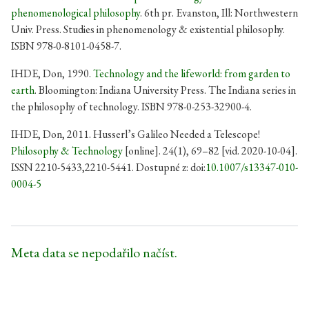
phenomenological philosophy
. 6th pr. Evanston, Ill: Northwestern
Univ. Press. Studies in phenomenology & existential philosophy.
ISBN 978-0-8101-0458-7.
IHDE, Don, 1990.
Technology and the lifeworld: from garden to
earth
. Bloomington: Indiana University Press. The Indiana series in
the philosophy of technology. ISBN 978-0-253-32900-4.
IHDE, Don, 2011. Husserl’s Galileo Needed a Telescope!
Philosophy & Technology
[online]. 24(1), 69–82 [vid. 2020-10-04].
ISSN 2210-5433,2210-5441. Dostupné z: doi:
10.1007/s13347-010-
0004-5
Meta data se nepodařilo načíst.