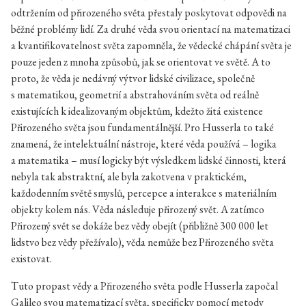
odtržením od přirozeného světa přestaly poskytovat odpovědi na
běžné problémy lidí. Za druhé věda svou orientací na matematizaci
a kvantifikovatelnost světa zapomněla, že vědecké chápání světa je
pouze jeden z mnoha způsobů, jak se orientovat ve světě. A to
proto, že věda je nedávný výtvor lidské civilizace, společně
s matematikou, geometrií a abstrahováním světa od reálně
existujících k idealizovaným objektům, kdežto žitá existence
Přirozeného světa jsou fundamentálnější. Pro Husserla to také
znamená, že intelektuální nástroje, které věda používá – logika
a matematika – musí logicky být výsledkem lidské činnosti, která
nebyla tak abstraktní, ale byla zakotvena v praktickém,
každodenním světě smyslů, percepce a interakce s materiálním
objekty kolem nás. Věda následuje přirozený svět. A zatímco
Přirozený svět se dokáže bez vědy obejít (přibližně 300 000 let
lidstvo bez vědy přežívalo), věda nemůže bez Přirozeného světa
existovat.
Tuto propast vědy a Přirozeného světa podle Husserla započal
Galileo svou matematizací světa, specificky pomocí metody