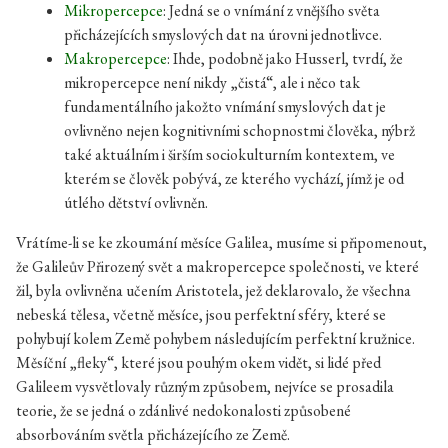
Mikropercepce
: Jedná se o vnímání z vnějšího světa
přicházejících smyslových dat na úrovni jednotlivce.
Makropercepce
: Ihde, podobně jako Husserl, tvrdí, že
mikropercepce není nikdy „čistá“, ale i něco tak
fundamentálního jakožto vnímání smyslových dat je
ovlivněno nejen kognitivními schopnostmi člověka, nýbrž
také aktuálním i širším sociokulturním kontextem, ve
kterém se člověk pobývá, ze kterého vychází, jímž je od
útlého dětství ovlivněn.
Vrátíme-li se ke zkoumání měsíce Galilea, musíme si připomenout,
že Galileův Přirozený svět a makropercepce společnosti, ve které
žil, byla ovlivněna učením Aristotela, jež deklarovalo, že všechna
nebeská tělesa, včetně měsíce, jsou perfektní sféry, které se
pohybují kolem Země pohybem následujícím perfektní kružnice.
Měsíční „fleky“, které jsou pouhým okem vidět, si lidé před
Galileem vysvětlovaly různým způsobem, nejvíce se prosadila
teorie, že se jedná o zdánlivé nedokonalosti způsobené
absorbováním světla přicházejícího ze Země.