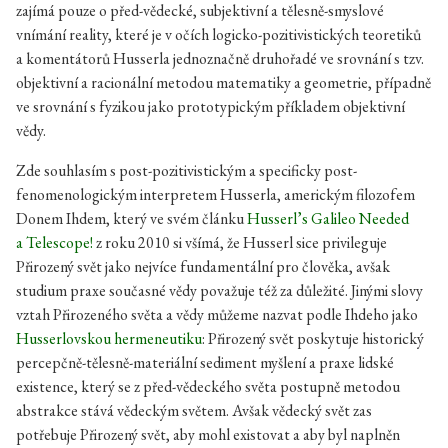
zajímá pouze o před-vědecké, subjektivní a tělesně-smyslové
vnímání reality, které je v očích logicko-pozitivistických teoretiků
a komentátorů Husserla jednoznačně druhořadé ve srovnání s tzv.
objektivní a racionální metodou matematiky a geometrie, případně
ve srovnání s fyzikou jako prototypickým příkladem objektivní
vědy.
Zde souhlasím s post-pozitivistickým a specificky post-
fenomenologickým interpretem Husserla, americkým filozofem
Donem Ihdem, který ve svém článku
Husserl’s Galileo Needed
a Telescope!
z roku 2010 si všímá, že Husserl sice privileguje
Přirozený svět jako nejvíce fundamentální pro člověka, avšak
studium praxe současné vědy považuje též za důležité. Jinými slovy
vztah Přirozeného světa a vědy můžeme nazvat podle Ihdeho jako
Husserlovskou hermeneutiku
: Přirozený svět poskytuje historický
percepčně-tělesně-materiální sediment myšlení a praxe lidské
existence, který se z před-vědeckého světa postupně metodou
abstrakce stává vědeckým světem. Avšak vědecký svět zas
potřebuje Přirozený svět, aby mohl existovat a aby byl naplněn