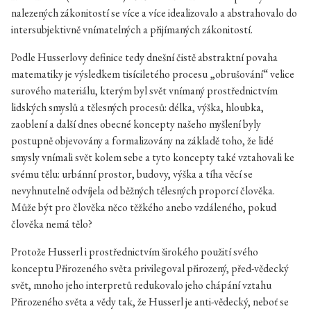
nalezených zákonitostí se více a více idealizovalo a abstrahovalo do
intersubjektivně vnímatelných a přijímaných zákonitostí.
Podle Husserlovy definice tedy dnešní čistě abstraktní povaha
matematiky je výsledkem tisíciletého procesu „obrušování“ velice
surového materiálu, kterým byl svět vnímaný prostřednictvím
lidských smyslů a tělesných procesů: délka, výška, hloubka,
zaoblení a další dnes obecné koncepty našeho myšlení byly
postupně objevovány a formalizovány na základě toho, že lidé
smysly vnímali svět kolem sebe a tyto koncepty také vztahovali ke
svému tělu: urbánní prostor, budovy, výška a tíha věcí se
nevyhnutelně odvíjela od běžných tělesných proporcí člověka.
Může být pro člověka něco těžkého anebo vzdáleného, pokud
člověka nemá tělo?
Protože Husserl i prostřednictvím širokého použití svého
konceptu Přirozeného světa privilegoval přirozený, před-vědecký
svět, mnoho jeho interpretů redukovalo jeho chápání vztahu
Přirozeného světa a vědy tak, že Husserl je anti-vědecký, neboť se