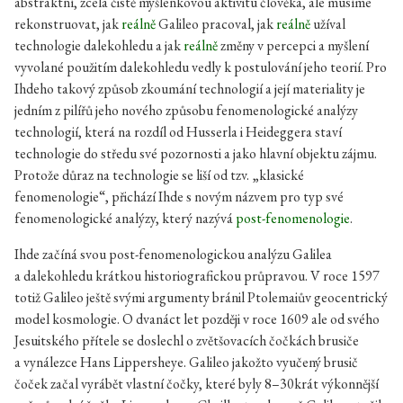
abstraktní, zcela čistě myšlenkovou aktivitu člověka, ale musíme
rekonstruovat, jak
reálně
Galileo pracoval, jak
reálně
užíval
technologie dalekohledu a jak
reálně
změny v percepci a myšlení
vyvolané použitím dalekohledu vedly k postulování jeho teorií. Pro
Ihdeho takový způsob zkoumání technologií a její materiality je
jedním z pilířů jeho nového způsobu fenomenologické analýzy
technologií, která na rozdíl od Husserla i Heideggera staví
technologie do středu své pozornosti a jako hlavní objektu zájmu.
Protože důraz na technologie se liší od tzv. „klasické
fenomenologie“, přichází Ihde s novým názvem pro typ své
fenomenologické analýzy, který nazývá
post-fenomenologie
.
Ihde začíná svou post-fenomenologickou analýzu Galilea
a dalekohledu krátkou historiografickou průpravou. V roce 1597
totiž Galileo ještě svými argumenty bránil Ptolemaiův geocentrický
model kosmologie. O dvanáct let později v roce 1609 ale od svého
Jesuitského přítele se doslechl o zvětšovacích čočkách brusiče
a vynálezce Hans Lippersheye. Galileo jakožto vyučený brusič
čoček začal vyrábět vlastní čočky, které byly 8–30krát výkonnější