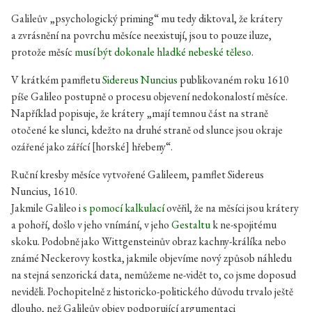
Galileův „psychologický priming“ mu tedy diktoval, že krátery
a zvrásnění na povrchu měsíce neexistují, jsou to pouze iluze,
protože měsíc
musí být dokonale hladké nebeské těleso
.
V krátkém pamfletu
Sidereus Nuncius
publikovaném roku 1610
píše Galileo postupně o procesu objevení nedokonalostí měsíce.
Například popisuje, že krátery „mají temnou část na straně
otočené ke slunci, kdežto na druhé straně od slunce jsou okraje
ozářené jako zářící [horské] hřebeny“.
Ruční kresby měsíce vytvořené Galileem, pamflet Sidereus
Nuncius, 1610.
Jakmile Galileo i
s pomocí kalkulací
ověřil, že na měsíci jsou krátery
a pohoří, došlo v jeho vnímání, v jeho
Gestaltu
k ne-spojitému
skoku. Podobně jako Wittgensteinův obraz kachny-králíka nebo
známé Neckerovy kostka, jakmile objevíme nový způsob náhledu
na stejná senzorická data, nemůžeme ne-vidět to, co jsme doposud
neviděli. Pochopitelně z historicko-politického důvodu trvalo ještě
dlouho, než Galileův objev podporující argumentaci