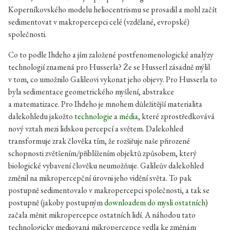
Koperníkovského modelu heliocentrismu se prosadil a mohl začít
sedimentovat v makropercepci celé (vzdělané, evropské)
společnosti.
Co to podle Ihdeho a jím založené postfenomenologické analýzy
technologií znamená pro Husserla? Že se Husserl zásadně mýlil
v tom, co umožnilo Galileovi vykonat jeho objevy. Pro Husserla to
byla sedimentace geometrického myšlení, abstrakce
a matematizace. Pro Ihdeho je mnohem důležitější materialita
dalekohledu jakožto
technologie
a
média
, které zprostředkovává
nový vztah mezi lidskou percepcí a světem. Dalekohled
transformuje zrak člověka tím, že rozšiřuje naše přirozené
schopnosti zvětšením/přiblížením objektů způsobem, který
biologické vybavení člověku neumožňuje. Galileův dalekohled
změnil na mikropercepční úrovni jeho vidění světa. To pak
postupně sedimentovalo v makropercepci společnosti, a tak se
postupně (jakoby postupným
downloadem do mysli ostatních
)
začala měnit mikropercepce ostatních lidí. A náhodou tato
technologicky mediovaná mikropercepce vedla ke změnám