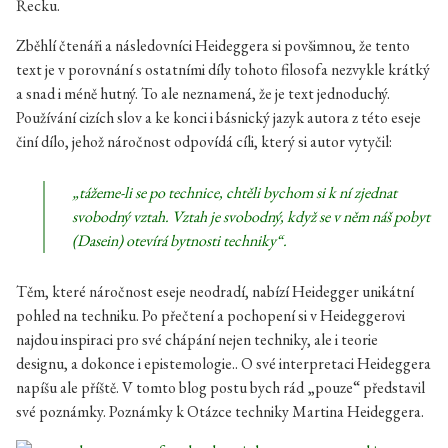
Řecku.
Zběhlí čtenáři a následovníci Heideggera si povšimnou, že tento
text je v porovnání s ostatními díly tohoto filosofa nezvykle krátký
a snad i méně hutný. To ale neznamená, že je text jednoduchý.
Používání cizích slov a ke konci i básnický jazyk autora z této eseje
činí dílo, jehož náročnost odpovídá cíli, který si autor vytyčil:
„tážeme-li se po technice, chtěli bychom si k ní zjednat
svobodný vztah
. Vztah je svobodný, když se v něm náš pobyt
(Dasein) otevírá bytnosti techniky“.
Těm, které náročnost eseje neodradí, nabízí Heidegger unikátní
pohled na techniku. Po přečtení a pochopení si v Heideggerovi
najdou inspiraci pro své chápání nejen techniky, ale i teorie
designu, a dokonce i epistemologie.. O své interpretaci Heideggera
napíšu ale příště. V tomto blog postu bych rád „pouze“ představil
své poznámky. Poznámky k Otázce techniky Martina Heideggera.