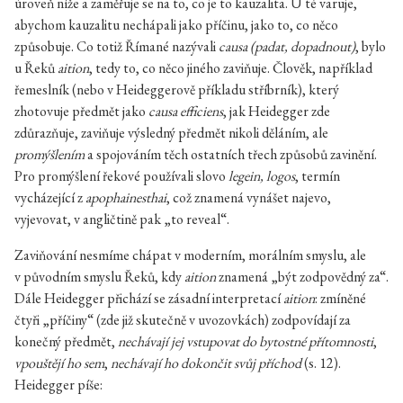
úroveň níže a zaměřuje se na to, co je to kauzalita. U té varuje,
abychom kauzalitu nechápali jako příčinu, jako to, co něco
způsobuje. Co totiž Římané nazývali
causa (padat, dopadnout)
, bylo
u Řeků
aition
, tedy to, co něco jiného zaviňuje. Člověk, například
řemeslník (nebo v Heideggerově příkladu stříbrník), který
zhotovuje předmět jako
causa efficiens
, jak Heidegger zde
zdůrazňuje, zaviňuje výsledný předmět nikoli děláním, ale
promýšlením
a spojováním těch ostatních třech způsobů zavinění.
Pro promýšlení řekové používali slovo
legein, logos
, termín
vycházející z
apophainesthai
, což znamená vynášet najevo,
vyjevovat, v angličtině pak „to reveal“.
Zaviňování nesmíme chápat v moderním, morálním smyslu, ale
v původním smyslu Řeků, kdy
aition
znamená „být zodpovědný za“.
Dále Heidegger přichází se zásadní interpretací
aition
: zmíněné
čtyři „příčiny“ (zde již skutečně v uvozovkách) zodpovídají za
konečný předmět,
nechávají jej vstupovat do bytostné přítomnosti
,
vpouštějí ho sem
,
nechávají ho dokončit svůj příchod
(s. 12).
Heidegger píše: