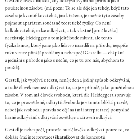
Gestell člověka nabádá, aby odkrýval/vymáhal přírodu jako
použitelnou zásobu. (má pozn.: To se ale děje jen tehdy, když tato
zásoba je kvantifikovatelná, jinak řečeno, je možné tyto zásoby
pojmout aparátem současné teoretické fyziky. Co není
kalkulovatelné, nelze odkrývat, a tak vlastně [pro člověka]
neexistuje. Heidegger o tom ještě bude mluvit, ale tento
fyzikalismus, který jsme jako lidstvo nasadili na přírodu, nejspíše
ruku v ruce přináší problémy a nebezpečí Gestellu — chápání
a jednání s přírodou jako s něčím, co je tu pro nás, abychom to
použili).
Gestell, jak vyplývá z textu, není jeden a jediný způsob odkrývání,
a tudíž člověk nemusí odkrývat to, co je v přírodě, jako použitelnou
zásobu. V tom má člověk svobodu, která dle Heideggera spravuje
to, co je prosvětlené, odkryté. Svoboda je v tomto blízká pravdě,
neboť jak svoboda i pravda se dějí na (má interpretace) pomyslné
hraně odkrývání: odkrývání osvětluje a zároveň odkrývá.
Gestell je nebezpečí, protože nutí člověka odkrývat pouze to, co
dokáže (má interpretace)
škatulkovat
do konceptů