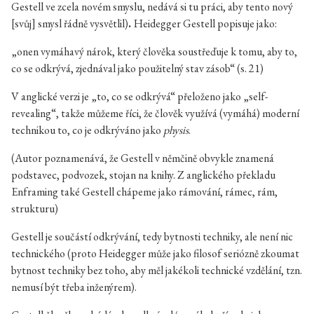
Gestell ve zcela novém smyslu, nedává si tu práci, aby tento nový
[svůj] smysl řádně vysvětlil)
.
Heidegger Gestell popisuje jako:
„onen vymáhavý nárok, který člověka soustřeďuje k tomu, aby to,
co se odkrývá, zjednával jako použitelný stav zásob“ (s. 21)
V anglické verzi je „to, co se odkrývá“ přeloženo jako „self-
revealing“, takže můžeme říci, že člověk využívá (vymáhá) moderní
technikou to, co je odkrýváno jako
physis
.
(Autor poznamenává, že Gestell v němčině obvykle znamená
podstavec, podvozek, stojan na knihy. Z anglického překladu
Enframing také Gestell chápeme jako rámování, rámec, rám,
strukturu)
Gestell je součástí odkrývání, tedy bytnosti techniky, ale není nic
technického (proto Heidegger může jako filosof seriózně zkoumat
bytnost techniky bez toho, aby měl jakékoli technické vzdělání, tzn.
nemusí být třeba inženýrem).