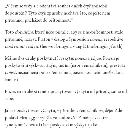
„V čem se tedy ale odehrává souhra oněch čtyř způsobů
dopouštění? Tyto čtyři způsoby nechávají to, co ještě není
přítomno, přicházet do přítomnosti“.
Toto
dopuštění
, které něco přiměje, aby se z ne-přítomnosti stalo
přítomné, nazývá Platón v dialogu Symposion
poiesis
, respektive
poskytnutí výskytu
(her-vor-bringen, v angličtině bringing-forth).
Máme dva druhy poskytnutí výskytu:
poiesis
a
physis
. Poiesis je
poskytování výskytu někým, něčím (např. řemeslníkem), přestože
poiesis
neznamená pouze řemeslnou, básnickou nebo uměleckou
činnost.
Physis na druhé straně je poskytování výskytu od přírody, samo od
sebe.
Jak se poskytování výskytu, v přírodě i v řemeslníkovi, děje? Zde
podává Heidegger vyhýbavou odpověď. Zmiňuje veskrze
synonymní slova a fráze: poskytování výskytu jako: