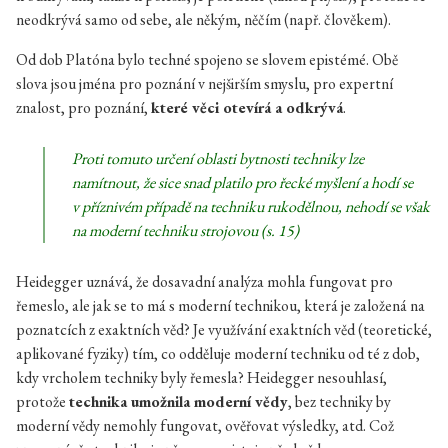
neodkrývá samo od sebe, ale někým, něčím (např. člověkem).
Od dob Platóna bylo techné spojeno se slovem epistémé. Obě
slova jsou jména pro poznání v nejširším smyslu, pro expertní
znalost, pro poznání,
které věci otevírá a odkrývá
.
Proti tomuto určení oblasti bytnosti techniky lze
namítnout, že sice snad platilo pro řecké myšlení a hodí se
v příznivém případě na techniku rukodělnou, nehodí se však
na moderní techniku strojovou (s. 15)
Heidegger uznává, že dosavadní analýza mohla fungovat pro
řemeslo, ale jak se to má s moderní technikou, která je založená na
poznatcích z exaktních věd? Je využívání exaktních věd (teoretické,
aplikované fyziky) tím, co odděluje moderní techniku od té z dob,
kdy vrcholem techniky byly řemesla? Heidegger nesouhlasí,
protože
technika umožnila moderní vědy
, bez techniky by
moderní vědy nemohly fungovat, ověřovat výsledky, atd. Což