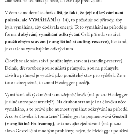
znamená, že technika je něco, co existuje před vědou.
V čem se moderní technika
liší, je fakt, že její odkrývání není
poiesis, ale VYMÁHÁNÍ
(s. 14), to požaduje od přírody, aby
byla vymáhána, aby dodávala energii. Toto vymáhání na přírodě je
forma
dobývání
,
vymáhání odkrývání
.
Celá příroda se stává
použitelným stavem (v angličtině standing-reserve)
, Bestand
,
je zasažena vymáhajícím odkrýváním.
Člověk se ale sám stává použitelným stavem (standing-reserve).
Dělník, dřevorubec jsou součástí průmyslu, jsou na průmyslu
závislí a průmysl je využívá jako použitelný stav pro výdělek. Že je
toto nebezpečné, to zmíní Heidegger později.
Vymáhání odkrývání činí samozřejmě člověk (má pozn.: Heidegger
je silně antropocentrický?). Na druhou stranu je i na člověku něco
vymáháno, a to právě jeho nutnost vymáhat odkrývání na přírodě.
A co že člověka k tomu žene? Heidegger to pojmenovává
Gestell
(v angličtině En-framing)
, ustanovující zjednávání. (má pozn.:
slovo Gestell činí mnohým problémy; nejen, že Heidegger používá