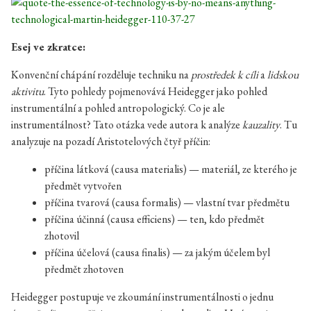
Esej ve zkratce:
Konvenční chápání rozděluje techniku na
prostředek k cíli
a
lidskou
aktivitu
. Tyto pohledy pojmenovává Heidegger jako pohled
instrumentální a pohled antropologický. Co je ale
instrumentálnost? Tato otázka vede autora k analýze
kauzality
. Tu
analyzuje na pozadí Aristotelových čtyř příčin:
příčina látková (causa materialis) — materiál, ze kterého je
předmět vytvořen
příčina tvarová (causa formalis) — vlastní tvar předmětu
příčina účinná (causa efficiens) — ten, kdo předmět
zhotovil
příčina účelová (causa finalis) — za jakým účelem byl
předmět zhotoven
Heidegger postupuje ve zkoumání instrumentálnosti o jednu