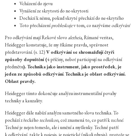
Vcházení do zjevu
Vynášení ze skrytosti do ne-skrytosti
Dochází k němu, pokud skryté přechází do ne-skrytého
Toto přecházení
probleskuje
v tom, co nazýváme
odkrývání
Pro odkrývání mají Řekové slovo
aletheia
, Římané veritas,
Heidegger konstatuje, že my říkáme pravda, správnost
představování. (s. 12)
V odkrývání se shromažďují čtyři
způsoby dopuštění (
4 příčiny, neboť participují na odkrývání
předmětu
). Technika jako instrument, jako prostředek, je
jeden ze způsobů odkrývání
.
Technika je oblast odkrývání.
Oblast pravdy.
Heidegger tímto dokončuje analýzu instrumentální povahy
techniky a kauzality.
Heidegger dále nabízí analýzu samotného slova technika. To
pochází z řeckého
technikon
, což znamená to, co patří k
techné
.
Techné je nejen řemeslo, ale i umění a myšlenky. Techné patří
k odkrývání, takže k poiesis, je poietické (nikoli physis), protože se