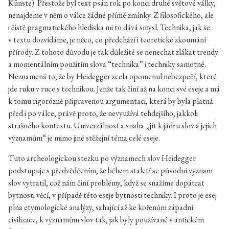
Künste). Přestože byl text psán rok po konci druhé světové války,
nenajdeme v něm o válce žádné přímé zmínky. Z filosofického, ale
i čistě pragmatického hlediska mi to dává smysl. Technika, jak se
v textu dozvídáme, je něco, co předchází i teoretické zkoumání
přírody. Z tohoto důvodu je tak důležité se nenechat zlákat trendy
a momentálním použitím slova “technika” i techniky samotné.
Neznamená to, že by Heidegger zcela opomenul nebezpečí, které
jde ruku v ruce s technikou. Jenže tak činí až na konci své eseje a má
k tomu rigorózně připravenou argumentaci, která by byla platná
před i po válce, právě proto, že nevyužívá tehdejšího, jakkoli
strašného kontextu. Univerzálnost a snaha „jít k jádru slov a jejich
významům“ je mimo jiné stěžejní téma celé eseje.
Tuto archeologickou stezku po významech slov Heidegger
podstupuje s předvědčením, že během staletí se původní vyznam
slov vytratil, což nám činí problémy, když se snažíme dopátrat
bytnosti věcí, v případě této eseje bytnosti techniky. I proto je esej
plna etymologické analýzy, sahající až ke kořenům západní
civilizace, k významům slov tak, jak byly používané v antickém