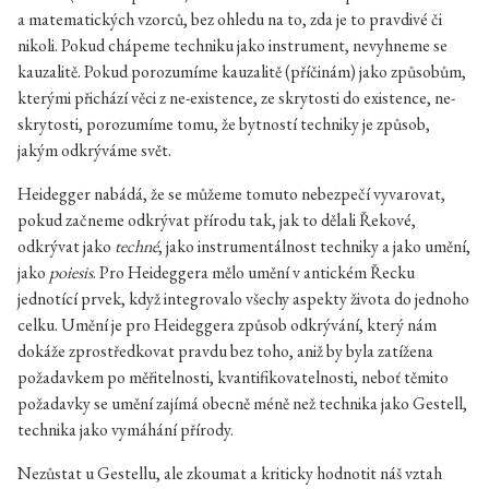
a matematických vzorců, bez ohledu na to, zda je to pravdivé či
nikoli. Pokud chápeme techniku jako instrument, nevyhneme se
kauzalitě. Pokud porozumíme kauzalitě (příčinám) jako způsobům,
kterými přichází věci z ne-existence, ze skrytosti do existence, ne-
skrytosti, porozumíme tomu, že bytností techniky je způsob,
jakým odkrýváme svět.
Heidegger nabádá, že se můžeme tomuto nebezpečí vyvarovat,
pokud začneme odkrývat přírodu tak, jak to dělali Řekové,
odkrývat jako
techné
, jako instrumentálnost techniky a jako umění,
jako
poiesis
. Pro Heideggera mělo umění v antickém Řecku
jednotící prvek, když integrovalo všechy aspekty života do jednoho
celku. Umění je pro Heideggera způsob odkrývání, který nám
dokáže zprostředkovat pravdu bez toho, aniž by byla zatížena
požadavkem po měřitelnosti, kvantifikovatelnosti, neboť těmito
požadavky se umění zajímá obecně méně než technika jako Gestell,
technika jako vymáhání přírody.
Nezůstat u Gestellu, ale zkoumat a kriticky hodnotit náš vztah