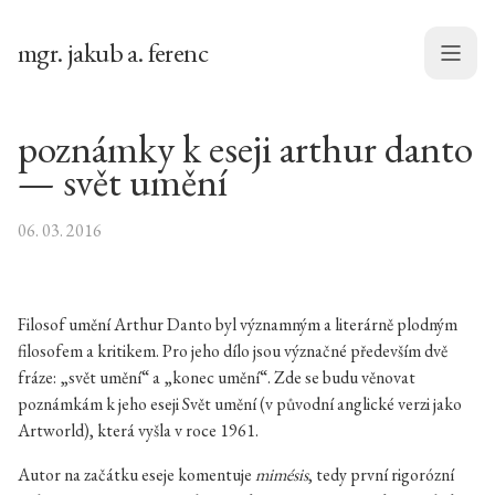
mgr. jakub a. ferenc
Menu
poznámky k eseji arthur danto
— svět umění
06. 03. 2016
Filosof umění Arthur Danto byl významným a literárně plodným
filosofem a kritikem. Pro jeho dílo jsou význačné především dvě
fráze: „svět umění“ a „konec umění“. Zde se budu věnovat
poznámkám k jeho eseji Svět umění (v původní anglické verzi jako
Artworld), která vyšla v roce 1961.
Autor na začátku eseje komentuje
mimésis
, tedy první rigorózní