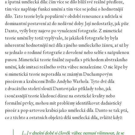
a špatná umělecká díla: čím více se dílo blíží své reálné předloze,
tím více naplňuje funkci umění a tím více se jedná o hodnotnější
dílo. Tato teorie byla populární v období renesance a udržela si
dominantní postavení až do nedávné doby. Její nedostatky, jak píše
Danto, vyšly brzy najevo po vynalezení fotografie. Z mimetické
teorie umění by totiž vyplývalo, že jakákoli fotografie by byla
inherentně hodnotnější než díla z jiného uměleckého žánru, ať už by
se jednalo o rodinné fotografie z dovolené nebo selfie s našpulenou
pusou. Mimetická teorie finálně zapadla s příchodem abstrakního
umění, kde imitaci reálného světa vůbec nenalezáme. O nic lépe by
si mimetická teorie neporadila se známým Duchampovým
pisoárem a krabicemi Brillo Andyho Warhola. Tyto dvě díla
z dvacátého století slouží Dantovi jako příklady toho, jak
i současnější teorie kladoucí důraz na estetické kvality nebo
formální prvky, mohou mít problémy identifikovat dadaistický
pisoár a pop-artovou krabici jako umělecká díla. Danto se tak ptá,
co z těchto a ostatních objektů dělá umělecká díla, zvláště když:
[…] v dnešní době si člověk vůbec nemusí všimnout, že se