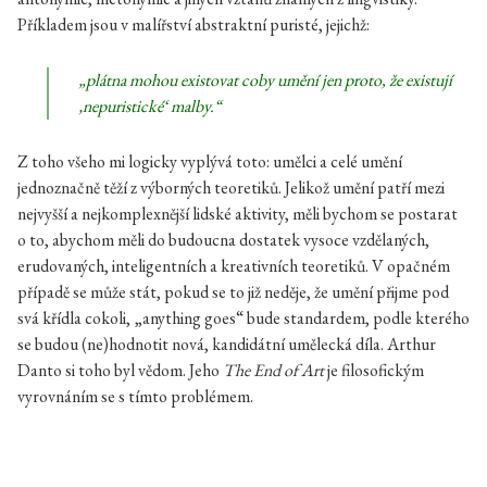
Příkladem jsou v malířství abstraktní puristé, jejichž:
„plátna mohou existovat coby umění jen proto, že existují
‚nepuristické‘ malby.“
Z toho všeho mi logicky vyplývá toto: umělci a celé umění
jednoznačně těží z výborných teoretiků. Jelikož umění patří mezi
nejvyšší a nejkomplexnější lidské aktivity, měli bychom se postarat
o to, abychom měli do budoucna dostatek vysoce vzdělaných,
erudovaných, inteligentních a kreativních teoretiků. V opačném
případě se může stát, pokud se to již neděje, že umění přijme pod
svá křídla cokoli, „anything goes“ bude standardem, podle kterého
se budou (ne)hodnotit nová, kandidátní umělecká díla. Arthur
Danto si toho byl vědom. Jeho
The End of Art
je filosofickým
vyrovnáním se s tímto problémem.