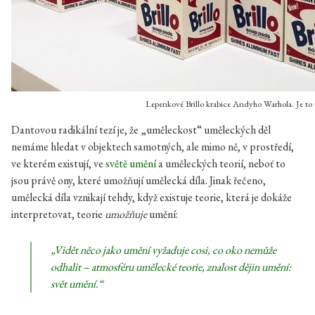
Lepenkové Brillo krabice Andyho Warhola. Je to
Dantovou radikální tezí je, že „uměleckost“ uměleckých děl
nemáme hledat v objektech samotných, ale mimo ně, v prostředí,
ve kterém existují, ve
světě umění
a uměleckých teorií, neboť to
jsou právě ony, které umožňují umělecká díla. Jinak řečeno,
umělecká díla vznikají tehdy, když existuje teorie, která je dokáže
interpretovat, teorie
umožňuje
umění:
„Vidět něco jako umění vyžaduje cosi, co oko nemůže
odhalit – atmosféru umělecké teorie, znalost dějin umění:
svět umění.
“