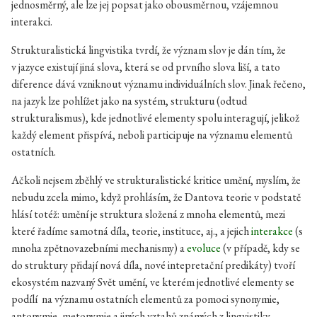
jednosměrný, ale lze jej popsat jako obousměrnou, vzájemnou
interakci.
Strukturalistická lingvistika tvrdí, že význam slov je dán tím, že
v jazyce existují jiná slova, která se od prvního slova liší, a tato
diference dává vzniknout významu individuálních slov. Jinak řečeno,
na jazyk lze pohlížet jako na systém, strukturu (odtud
strukturalismus), kde jednotlivé elementy spolu interagují, jelikož
každý element přispívá, neboli participuje na významu elementů
ostatních.
Ačkoli nejsem zběhlý ve strukturalistické kritice umění, myslím, že
nebudu zcela mimo, když prohlásím, že Dantova teorie v podstatě
hlásí totéž: umění je struktura složená z mnoha elementů, mezi
které řadíme samotná díla, teorie, instituce, aj., a jejich
interakce
(s
mnoha zpětnovazebními mechanismy) a
evoluce
(v případě, kdy se
do struktury přidají nová díla, nové intepretační predikáty) tvoří
ekosystém nazvaný Svět umění, ve kterém jednotlivé elementy se
podílí na významu ostatních elementů za pomoci synonymie,
antonymie, metonymie a jiných vztahů známých z lingvistiky.