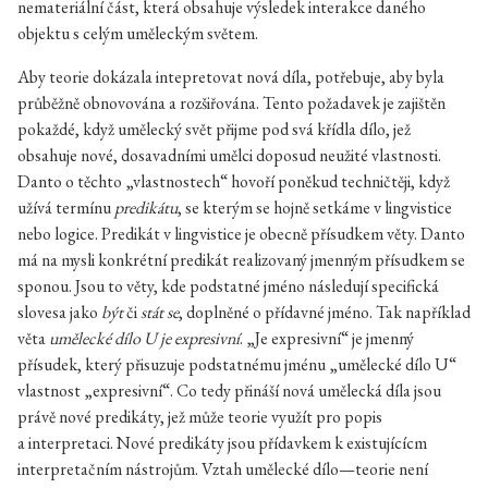
nemateriální část, která obsahuje výsledek interakce daného
objektu s celým uměleckým světem.
Aby teorie dokázala intepretovat nová díla, potřebuje, aby byla
průběžně obnovována a rozšiřována. Tento požadavek je zajištěn
pokaždé, když umělecký svět přijme pod svá křídla dílo, jež
obsahuje nové, dosavadními umělci doposud neužité vlastnosti.
Danto o těchto „vlastnostech“ hovoří poněkud techničtěji, když
užívá termínu
predikátu
, se kterým se hojně setkáme v lingvistice
nebo logice. Predikát v lingvistice je obecně přísudkem věty. Danto
má na mysli konkrétní predikát realizovaný jmenným přísudkem se
sponou. Jsou to věty, kde podstatné jméno následují specifická
slovesa jako
být
či
stát se
, doplněné o přídavné jméno. Tak například
věta
umělecké dílo U je expresivní
. „Je expresivní“ je jmenný
přísudek, který přisuzuje podstatnému jménu „umělecké dílo U“
vlastnost „expresivní“. Co tedy přináší nová umělecká díla jsou
právě nové predikáty, jež může teorie využít pro popis
a interpretaci. Nové predikáty jsou přídavkem k existujícícm
interpretačním nástrojům. Vztah umělecké dílo—teorie není