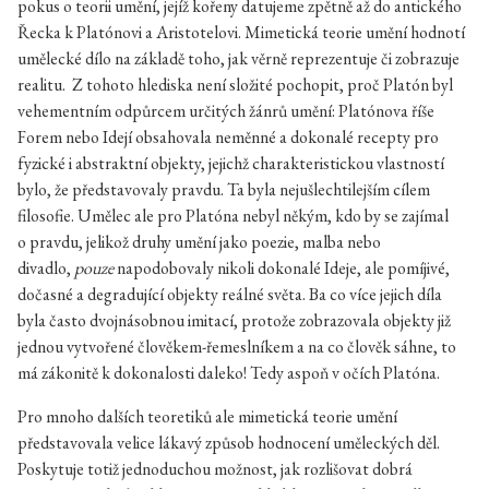
pokus o teorii umění, jejíž kořeny datujeme zpětně až do antického
Řecka k Platónovi a Aristotelovi. Mimetická teorie umění hodnotí
umělecké dílo na základě toho, jak věrně reprezentuje či zobrazuje
realitu. Z tohoto hlediska není složité pochopit, proč Platón byl
vehementním odpůrcem určitých žánrů umění: Platónova říše
Forem nebo Idejí obsahovala neměnné a dokonalé recepty pro
fyzické i abstraktní objekty, jejichž charakteristickou vlastností
bylo, že představovaly pravdu. Ta byla nejušlechtilejším cílem
filosofie. Umělec ale pro Platóna nebyl někým, kdo by se zajímal
o pravdu, jelikož druhy umění jako poezie, malba nebo
divadlo,
pouze
napodobovaly nikoli dokonalé Ideje, ale pomíjivé,
dočasné a degradující objekty reálné světa. Ba co více jejich díla
byla často dvojnásobnou imitací, protože zobrazovala objekty již
jednou vytvořené člověkem-řemeslníkem a na co člověk sáhne, to
má zákonitě k dokonalosti daleko! Tedy aspoň v očích Platóna.
Pro mnoho dalších teoretiků ale mimetická teorie umění
představovala velice lákavý způsob hodnocení uměleckých děl.
Poskytuje totiž jednoduchou možnost, jak rozlišovat dobrá