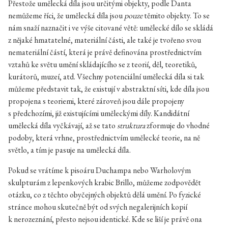
Přestože umělecká díla jsou určitými objekty, podle Danta
nemůžeme říci, že umělecká díla jsou
pouze
těmito objekty. To se
nám snaží naznačit i ve výše citované větě: umělecké dílo se skládá
z nějaké hmatatelné, materiální části, ale také je tvořeno svou
nemateriální částí, která je právě definována prostřednictvím
vztahů ke světu umění skládajícího se z teorií, děl, teoretiků,
kurátorů, muzeí, atd. Všechny potenciální umělecká díla si tak
můžeme představit tak, že existují v abstraktní síti, kde díla jsou
propojena s teoriemi, které zároveň jsou dále propojeny
s předchozími, již existujícími uměleckými díly. Kandidátní
umělecká díla vyčkávají, až se tato
struktura
zformuje do vhodné
podoby, která vrhne, prostřednictvím umělecké teorie, na ně
světlo, a tím je pasuje na umělecká díla.
Pokud se vrátíme k pisoáru Duchampa nebo Warholovým
skulpturám z lepenkových krabic Brillo, můžeme zodpovědět
otázku, co z těchto obyčejných objektů dělá umění. Po fyzické
stránce mohou skutečně být od svých negalerijních kopií
k nerozeznání, přesto nejsou identické. Kde se liší je právě ona