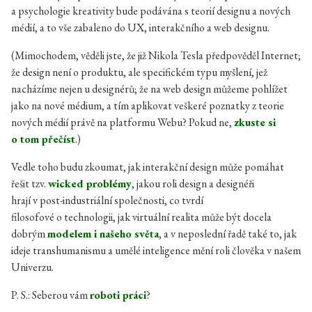
a psychologie kreativity bude podávána s teorií designu a nových
médií, a to vše zabaleno do UX, interakčního a web designu.
(Mimochodem, věděli jste, že již Nikola Tesla předpověděl Internet;
že design není o produktu, ale specifickém typu myšlení, jež
nacházíme nejen u designérů; že na web design můžeme pohlížet
jako na nové médium, a tím aplikovat veškeré poznatky z teorie
nových médií právě na platformu Webu? Pokud ne,
zkuste si
o tom přečíst
.)
Vedle toho budu zkoumat, jak interakční design může pomáhat
řešit tzv.
wicked problémy
, jakou roli design a designéři
hrají v post-industriální společnosti, co tvrdí
filosofové o technologii, jak virtuální realita může být docela
dobrým
modelem i našeho světa
, a v neposlední řadě také to, jak
ideje transhumanismu a umělé inteligence mění roli člověka v našem
Univerzu.
P. S.: Seberou vám
roboti práci
?