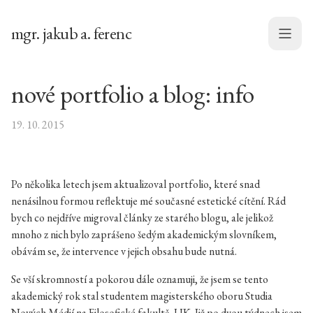
mgr. jakub a. ferenc
Menu
nové portfolio a blog: info
19. 10. 2015
Po několika letech jsem aktualizoval portfolio, které snad
nenásilnou formou reflektuje mé současné estetické cítění. Rád
bych co nejdříve migroval články ze starého blogu, ale jelikož
mnoho z nich bylo zaprášeno šedým akademickým slovníkem,
obávám se, že intervence v jejich obsahu bude nutná.
Se vší skromností a pokorou dále oznamuji, že jsem se tento
akademický rok stal studentem magisterského oboru Studia
Nových Médií na Filosofické fakultě, UK. Již po dvou týdnech jsem