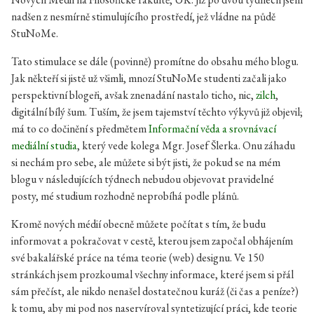
nadšen z nesmírně stimulujícího prostředí, jež vládne na půdě
StuNoMe.
Tato stimulace se dále (povinně) promítne do obsahu mého blogu.
Jak někteří si jistě už všimli, mnozí StuNoMe studenti začali jako
perspektivní blogeři, avšak znenadání nastalo ticho, nic,
zilch
,
digitální bílý šum. Tuším, že jsem tajemství těchto výkyvů již objevil;
má to co dočinění s předmětem
Informační věda a srovnávací
mediální studia
, který vede kolega Mgr. Josef Šlerka. Onu záhadu
si nechám pro sebe, ale můžete si být jisti, že pokud se na mém
blogu v následujících týdnech nebudou objevovat pravidelné
posty, mé studium rozhodně neprobíhá podle plánů.
Kromě nových médií obecně můžete počítat s tím, že budu
informovat a pokračovat v cestě, kterou jsem započal obhájením
své bakalářské práce na téma teorie (web) designu. Ve 150
stránkách jsem prozkoumal všechny informace, které jsem si přál
sám přečíst, ale nikdo nenašel dostatečnou kuráž (či čas a peníze?)
k tomu, aby mi pod nos naservíroval syntetizující práci, kde teorie