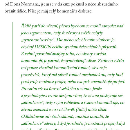
od Dona Normana, jsem se v diskuzi pokusil o něco absurdního:
bránit řidiče. Níže je můj celý komentář z diskuze:
Řidič patří do vězení, přesto bychom se mohli zamyslet nad
jeho argumentem, tedy že závory a světla nebyly
„synchronizovány“. Dle mého zde hlavním viníkem je
chybný DESIGN celého systému železničních přejezdů.
Z velmi povrchní analýzy toho, co závory a světla
komunikují, je patrné, že symbolizují zákaz. Zatímco světlo
má pouze vizuálně komunikační funkci, závora je
prostředek, který má taktéž funkci mechanickou, tedy buď
poskytuje možnost projet, nebo naopak znemožňuje projetí.
Prozatím vše na úrovni selského rozumu. Jenže
z psychologie a teorie designu víme, že závora poskytuje tzv.
„affordance“, tedy svým vzhledem a tvarem komunikuje, co
závora znamená a co s ní člověk (řidič) může dělat.
Odhlédneme od všech zákonů, musíme usoudit, že
„affordance“ závory, když je nahoře, je možnost projet; když