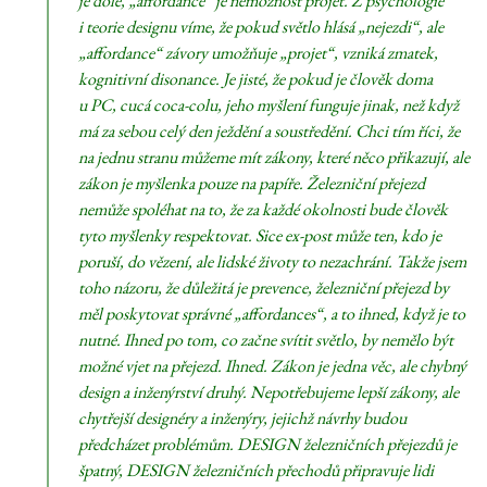
je dole, „affordance“ je nemožnost projet. Z psychologie
i teorie designu víme, že pokud světlo hlásá „nejezdi“, ale
„affordance“ závory umožňuje „projet“, vzniká zmatek,
kognitivní disonance. Je jisté, že pokud je člověk doma
u PC, cucá coca-colu, jeho myšlení funguje jinak, než když
má za sebou celý den ježdění a soustředění. Chci tím říci, že
na jednu stranu můžeme mít zákony, které něco přikazují, ale
zákon je myšlenka pouze na papíře. Železniční přejezd
nemůže spoléhat na to, že za každé okolnosti bude člověk
tyto myšlenky respektovat. Sice ex-post může ten, kdo je
poruší, do vězení, ale lidské životy to nezachrání. Takže jsem
toho názoru, že důležitá je prevence, železniční přejezd by
měl poskytovat správné „affordances“, a to ihned, když je to
nutné. Ihned po tom, co začne svítit světlo, by nemělo být
možné vjet na přejezd. Ihned. Zákon je jedna věc, ale chybný
design a inženýrství druhý. Nepotřebujeme lepší zákony, ale
chytřejší designéry a inženýry, jejichž návrhy budou
předcházet problémům. DESIGN železničních přejezdů je
špatný, DESIGN železničních přechodů připravuje lidi