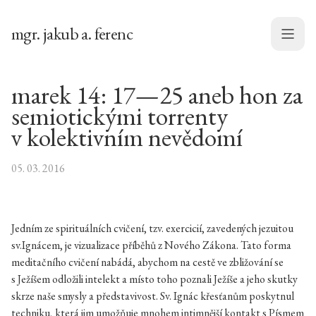
mgr. jakub a. ferenc
Menu
marek 14: 17—25 aneb hon za
semiotickými torrenty
v kolektivním nevědomí
05. 03. 2016
Jedním ze spirituálních cvičení, tzv. exercicií, zavedených jezuitou
sv.Ignácem, je vizualizace příběhů z Nového Zákona. Tato forma
meditačního cvičení nabádá, abychom na cestě ve zbližování se
s Ježíšem odložili intelekt a místo toho poznali Ježíše a jeho skutky
skrze naše smysly a představivost. Sv. Ignác křesťanům poskytnul
techniku, která jim umožňuje mnohem intimnější kontakt s Písmem