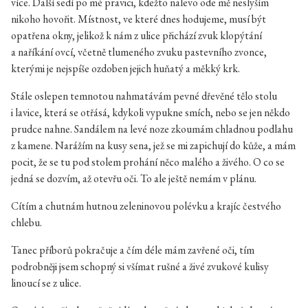
více. Další sedí po mé pravici, kdežto nalevo ode mě neslyším
nikoho hovořit. Místnost, ve které dnes hodujeme, musí být
opatřena okny, jelikož k nám z ulice přichází zvuk klopýtání
a naříkání ovcí, včetně tlumeného zvuku pastevního zvonce,
kterými je nejspíše ozdoben jejich huňatý a měkký krk.
Stále oslepen temnotou nahmatávám pevné dřevěné tělo stolu
i lavice, která se otřásá, kdykoli vypukne smích, nebo se jen někdo
prudce nahne. Sandálem na levé noze zkoumám chladnou podlahu
z kamene. Narážím na kusy sena, jež se mi zapichují do kůže, a mám
pocit, že se tu pod stolem prohání něco malého a živého. O co se
jedná se dozvím, až otevřu oči. To ale ještě nemám v plánu.
Cítím a chutnám hutnou zeleninovou polévku a krajíc čestvého
chlebu.
Tanec příborů pokračuje a čím déle mám zavřené oči, tím
podrobněji jsem schopný si všímat rušné a živé zvukové kulisy
linoucí se z ulice.