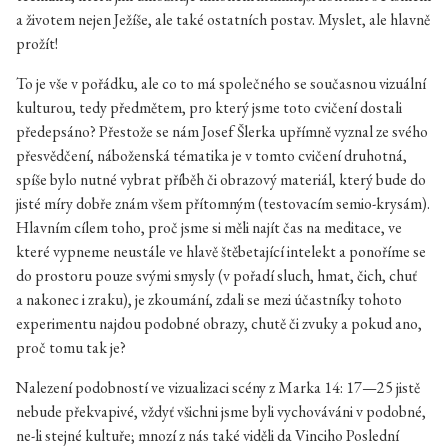
a životem nejen Ježíše, ale také ostatních postav. Myslet, ale hlavně
prožít!
To je vše v pořádku, ale co to má společného se současnou vizuální
kulturou, tedy předmětem, pro který jsme toto cvičení dostali
předepsáno? Přestože se nám Josef Šlerka upřímně vyznal ze svého
přesvědčení, náboženská tématika je v tomto cvičení druhotná,
spíše bylo nutné vybrat příběh či obrazový materiál, který bude do
jisté míry dobře znám všem přítomným (testovacím semio-krysám).
Hlavním cílem toho, proč jsme si měli najít čas na meditace, ve
které vypneme neustále ve hlavě štěbetající intelekt a ponoříme se
do prostoru pouze svými smysly (v pořadí sluch, hmat, čich, chuť
a nakonec i zraku), je zkoumání, zdali se mezi účastníky tohoto
experimentu najdou podobné obrazy, chutě či zvuky a pokud ano,
proč tomu tak je?
Nalezení podobností ve vizualizaci scény z Marka 14: 17—25 jistě
nebude překvapivé, vždyť všichni jsme byli vychováváni v podobné,
ne-li stejné kultuře; mnozí z nás také viděli da Vinciho Poslední