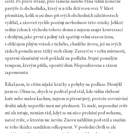
cestě. Po pravé straně, přes ramena našeho Pána vidím konečně
pastýře či obchodníka, který si u těla drží svou ovci. V hlavě
přemítám, kolik si asi dnes při svých obchodních záležitostech
vydělal, a zároveň rychle pociťuji nevhodnost této otázky. Jelikož
sedím čelem k východu tohoto domu a nejsem zaujat konverzací
s druhými, jako první a jediný tak spatřuji velmi starou ženu,
s obličejem plným vrásek z tichého, chudého života, jež na svých
zádech pomalu nese těžký stoh slámy. Zastaví se v rohu místnosti,
opatrně slaměněný stoh pokladá na podlahu. Stejně pomalým
tempem, kterým přišla, opouští dům. Nepozdravena a rázem
zapomenuta.
Říkal jsem, že cítím nějaké krůčky a pohyby na podlaze. Nemýlil
jsem se. Ohnu se, abych se podíval pod stůl, kde vidím shrbené
kuře nebo malou kachnu, nejsem si přesně jistý, protože srovnávání
druhů nikdy nepatřilo mezi mé přednosti. To malé, neposedné zvíře
mě ale irituje, nemám rád, když se mi něco prohání pod nohama,
natož zvíře, o kterém nic nevím. Znovu nahlížím pod stůl a snažím
se toho škůdce sandálem odkopnout. V poslední chvíli se ale