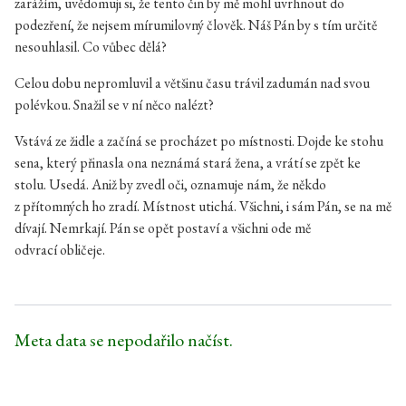
zarážím, uvědomuji si, že tento čin by mě mohl uvrhnout do
podezření, že nejsem mírumilovný člověk. Náš Pán by s tím určitě
nesouhlasil. Co vůbec dělá?
Celou dobu nepromluvil a většinu času trávil zadumán nad svou
polévkou. Snažil se v ní něco nalézt?
Vstává ze židle a začíná se procházet po místnosti. Dojde ke stohu
sena, který přinasla ona neznámá stará žena, a vrátí se zpět ke
stolu. Usedá. Aniž by zvedl oči, oznamuje nám, že někdo
z přítomných ho zradí. Místnost utichá. Všichni, i sám Pán, se na mě
dívají. Nemrkají. Pán se opět postaví a všichni ode mě
odvrací obličeje.
Meta data se nepodařilo načíst.