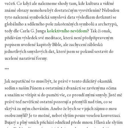
večeři. Co když ale nalezneme shody tam, kde kultura a viděné
známé obrazy nemohou být dostatečným vysvětlením? Nebudou
tyto nalezená symbolická smyslová data výsledkem dotknutí se
globálního a sdíleného pole zakořeněných symbolů a archetypů,
tedy dle Carla G. Junga
kolektivního nevědomí
? Tak či onak,
přidávám výsledek své meditace, která není předpřipraveným
popisem uvedené kapitoly Bible, ale zachycení záblesků
jednotlivých smyslových dat, které jsem se pokusil sestavit do
ucelené narativní formy.
***
Jak nepatřičné to musí být, že právě v tento důležitý okamžik
sedím s naším Pánem a ostatními z dvanácti se zavřenýma očima
a snažím se vštípit si do paměti vše, co proudí mými smysly. Jistě mě
právě teď nevěřícně ostatní pozorují a přemýšlí nad tím, co se
skrývá za mým chováním. Anebo že bych se v jejich zájmu o mou
osobu zmýlil? Je to možné, neboť slyším pouze veselou konverzaci.
Bujarý a plný smích přichází odněkud přede mnou. Hlasů ale slyším