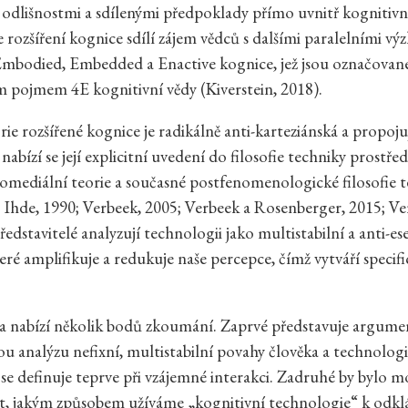
 odlišnostmi a sdílenými předpoklady přímo uvnitř kognitivní
e rozšíření kognice sdílí zájem vědců s dalšími paralelními 
mbodied, Embedded a Enactive kognice, jež jsou označovan
ím pojmem 4E kognitivní vědy (Kiverstein, 2018).
ie rozšířené kognice je radikálně anti-karteziánská a propojuj
 nabízí se její explicitní uvedení do filosofie techniky prostř
omediální teorie a současné postfenomenologické filosofie 
; Ihde, 1990; Verbeek, 2005; Verbeek a Rosenberger, 2015; Ve
představitelé analyzují technologii jako multistabilní a anti-ese
ré amplifikuje a redukuje naše percepce, čímž vytváří specifi
a nabízí několik bodů zkoumání. Zaprvé představuje argume
u analýzu nefixní, multistabilní povahy člověka a technolog
ž se definuje teprve při vzájemné interakci. Zadruhé by bylo 
 jakým způsobem užíváme „kognitivní technologie“ k odklá