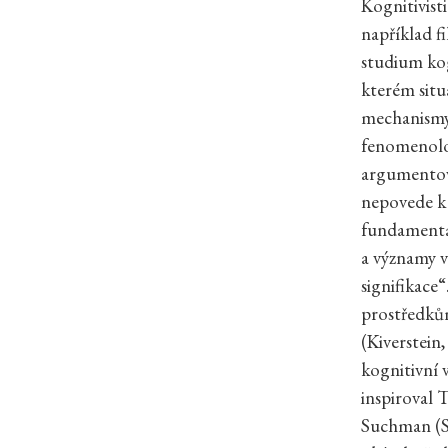
Kognitivist
například f
studium kog
kterém situ
mechanismy
fenomenolo
argumentova
nepovede k 
fundament
a významy v
signifikace
prostředkům
(Kiverstein
kognitivní 
inspiroval
Suchman (S