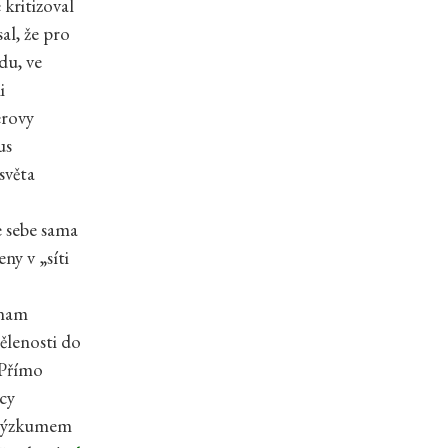
 kritizoval
al, že pro
du, ve
i
erovy
us
světa
e sebe sama
ny v „síti
znam
ělenosti do
 Přímo
cy
 výzkumem