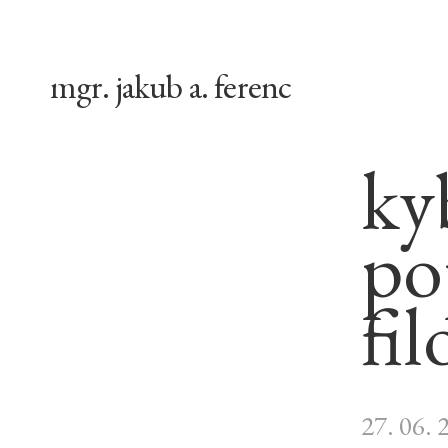
mgr. jakub a. ferenc
ky
po
fil
27. 06. 