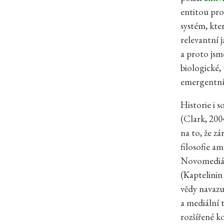
entitou pro
systém, kte
relevantní 
a proto js
biologické,
emergentní
Historie i 
(Clark, 200
na to, že z
filosofie 
Novomediáln
(Kaptelinin
vědy navazu
a mediální 
rozšířené k