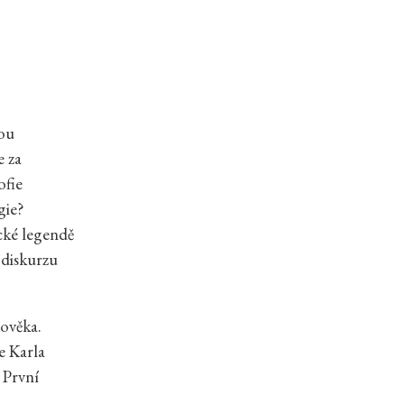
sou
e za
ofie
gie?
ické legendě
 diskurzu
lověka.
e Karla
 První