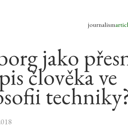
journalism
artic
borg jako přes
pis člověka ve
osofii techniky
2018