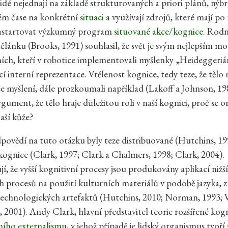
lidé nejednají na základě strukturovaných a priori plánů, nýbr
ém čase na konkrétní
situaci
a využívají zdrojů, které mají po
startovat výzkumný program
situované akce/kognice
. Rod
 článku (Brooks, 1991) souhlasil, že svět je svým nejlepším m
ních, kteří v robotice implementovali myšlenky „Heideggeri
í interní reprezentace. Vtělenost kognice, tedy teze, že tělo 
e myšlení, dále prozkoumali například (Lakoff a Johnson, 1
gument, že tělo hraje důležitou roli v naší kognici, proč se 
aší kůže?
povědí na tuto otázku byly teze distribuované (Hutchins, 19
 kognice (Clark, 1997; Clark a Chalmers, 1998; Clark, 2004).
, že vyšší kognitivní procesy jsou produkovány aplikací nižš
h procesů na použití kulturních materiálů v podobě jazyka,
technologických artefaktů (Hutchins, 2010; Norman, 1993; 
, 2001). Andy Clark, hlavní představitel teorie rozšířené kog
ního externalismu
, v jehož případě je lidský organismus tvoří 