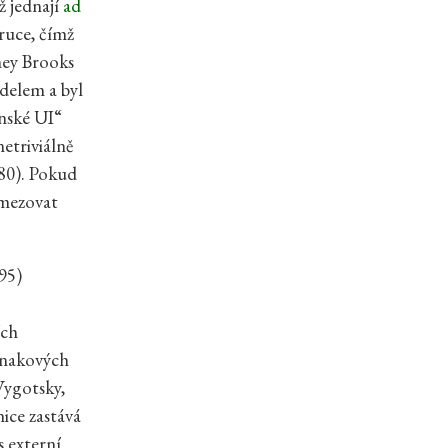
ž jednají
ad
 ruce, čímž
ney Brooks
odelem a byl
ánské UI“
netriviálně
980). Pokud
omezovat
95)
ích
 znakových
Vygotsky,
nice zastává
s externí