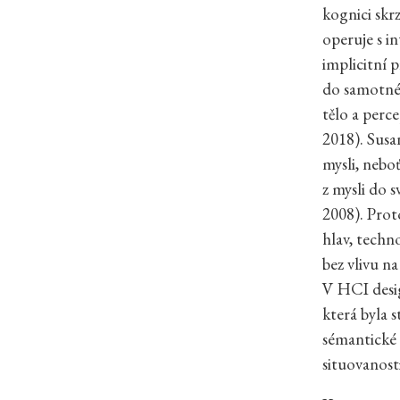
kognici skr
operuje s i
implicitní p
do samotnéh
tělo a perce
2018). Susa
mysli, nebo
z mysli do 
2008). Prot
hlav, techn
bez vlivu n
V HCI desig
která byla 
sémantické 
situovanost