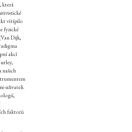
, která
tivistické
kt vštípilo
e fyzické
(Van Dijk,
aradigma
pní akcí
urley,
h našich
instrumentem
i-uživateli.
ologií,
í
ích faktorů