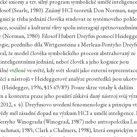
ické axiomy a tzv. silný program symbolické umělé inteligence
ilosof (Searle, 1980). Známý HCI teoretik Don Norman, naps
nici je třeba jednání člověka studovat ze systémového pohle
ace, sociální a kulturní vlivy spolu interagují zpětnovazebním
 (Norman, 1980). Filosof Hubert Dreyfus pomocí Heidegg
gie, pozdního díla Wittgensteina a Merleau-Pontyho Dreyf
l, že model člověka symbolického procesu abstrahovaný ze 
inteligentnímu jednání, neboť člověk a jeho kognice jsou
álně
vtělené
ve-světě, kdy svět slouží jako externí reprezentac
ěcí a nástrojů v Heideggerově analýze prostředků jsou ukotve
“. (Heidegger, 1996, §15 69/89). Pouze skrze vztahy k dalším
 a kontextu praxe jeho použití získává daný nástroj svůj vý
, 2012, s. 4). Dreyfusovo uvedení fenomenologie a principu vt
vědy měl zásadní dopad na výzkum HCI a umělé inteligence.
 Terryho Winograda (Winograd, 1987) nebo antropoložku Lu
uchman, 1985; Clark a Chalmers, 1998), která empirickým