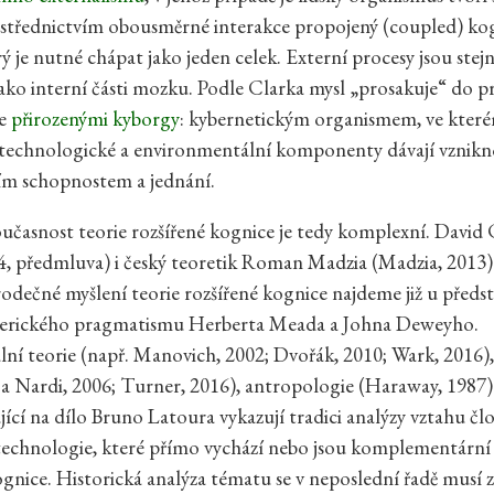
střednictvím obousměrné interakce propojený (coupled) kog
rý je nutné chápat jako jeden celek. Externí procesy jsou stej
jako interní části mozku. Podle Clarka mysl „prosakuje“ do pr
me
přirozenými kyborgy
: kybernetickým organismem, ve kter
 technologické a environmentální komponenty dávají vznik
m schopnostem a jednání.
současnost teorie rozšířené kognice je tedy komplexní. David
4, předmluva) i český teoretik Roman Madzia (Madzia, 2013)
árodečné myšlení teorie rozšířené kognice najdeme již u předst
amerického pragmatismu Herberta Meada a Johna Deweyho.
í teorie (např. Manovich, 2002; Dvořák, 2010; Wark, 2016)
 a Nardi, 2006; Turner, 2016), antropologie (Haraway, 1987) 
jící na dílo Bruno Latoura vykazují tradici analýzy vztahu čl
technologie, které přímo vychází nebo jsou komplementární 
ognice. Historická analýza tématu se v neposlední řadě musí 