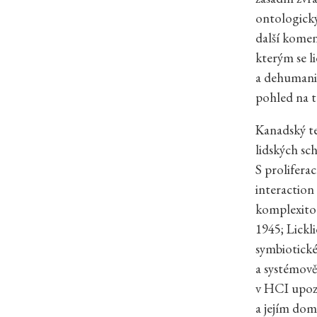
ontologický
další komen
kterým se l
a dehumaniz
pohled na t
Kanadský te
lidských sc
S prolifera
interaction
komplexitou
1945; Lickli
symbiotické
a systémově
v HCI upoza
a jejím do