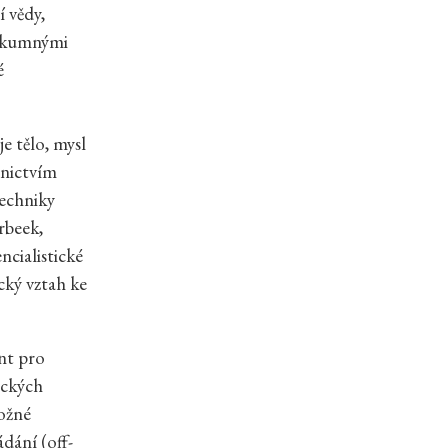
 vědy,
výzkumnými
é
e tělo, mysl
ednictvím
techniky
rbeek,
ncialistické
cký vztah ke
nt pro
ických
možné
dání (off-