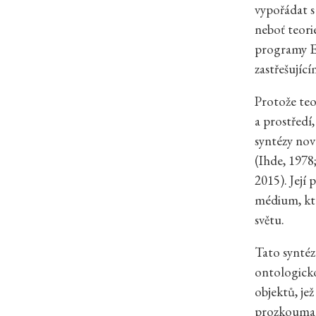
vypořádat s
neboť teori
programy E
zastřešujíc
Protože teor
a prostředí,
syntézy nov
(Ihde, 1978
2015). Její 
médium, kte
světu.
Tato syntéz
ontologicko
objektů, je
prozkoumat,