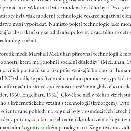
 primát nad vědou a stává se módem lidského bytí. Pro tyt
tátory byla však moderní technologie veskrze negativní elem
idstvo musí vypořádat. Namísto pojetí technologie jako mon
ující abstraktní síly se od druhé poloviny dvacátého století 
echnologii měnit.
oretik médií Marshall McLuhan přirovnal technologii k médi
hopností, která má „osobní i sociální důsledky“ (McLuhan, 1
cí prvních počítačů se průkopníci vznikajícího oboru Huma
 (HCI) shodli, že počítače nám mohou pomoci se vypořádat s
 informační a síťové společnosti rozšířením „lidského intele
der, 1960; Engelbart, 1962). Člověk se měl v těchto vizích stá
ho a kybernetického vztahu s technologií (kyborgem). Tyto f
 orientované pohledy na kognici byly v osmdesátých letech 
děny potom, co obor našel teoretické ukotvení v kognitivní
minantním
kognitivistickém
paradigmatu. Kognitivismus vidí 