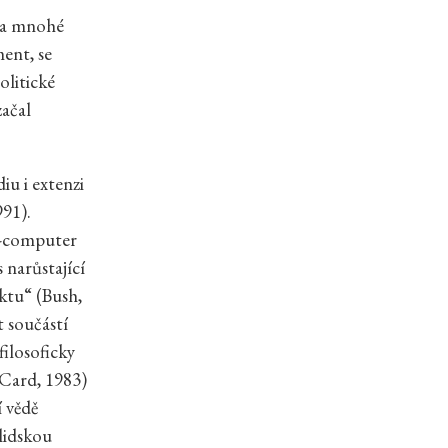
o a mnohé
ent, se
olitické
začal
u i extenzi
991).
n-computer
 narůstající
ktu“ (Bush,
t součástí
ilosoficky
(Card, 1983)
 vědě
lidskou