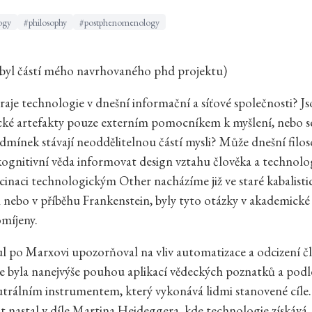
ogy
#philosophy
#postphenomenology
 byl částí mého navrhovaného phd projektu)
hraje technologie v dnešní informační a síťové společnosti? J
ké artefakty pouze externím pomocníkem k myšlení, nebo s
dmínek stávají neoddělitelnou částí mysli? Může dnešní filos
kognitivní věda informovat design vztahu člověka a technolo
scinaci technologickým Other nacházíme již ve staré kabalist
nebo v příběhu Frankenstein, byly tyto otázky v akademické
míjeny.
ul po Marxovi upozorňoval na vliv automatizace a odcizení č
 byla nanejvýše pouhou aplikací vědeckých poznatků a podl
utrálním instrumentem, který vykonává lidmi stanovené cíle.
at nastal v díle Martina Heideggera, kde technologie získává