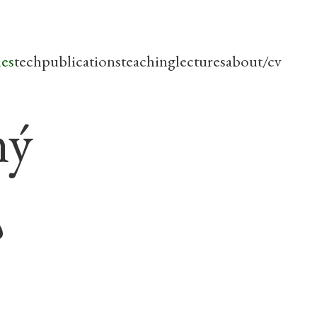
les
tech
publications
teaching
lectures
about/cv
ný
?