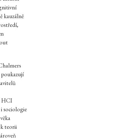
nitivní
ně kauzálně
ostředí,
ém
nout
 Chalmers
 poukazují
avitelů
, HCI
i sociologie
ověka
k teorii
zároveň