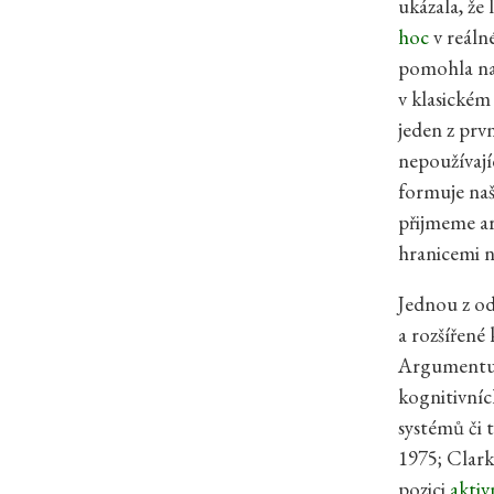
ukázala, že 
hoc
v reáln
pomohla na
v klasickém
jeden z prv
nepoužívajíc
formuje naš
přijmeme ar
hranicemi n
Jednou z od
a rozšířené
Argumentují
kognitivníc
systémů či 
1975; Clark
pozici
aktiv