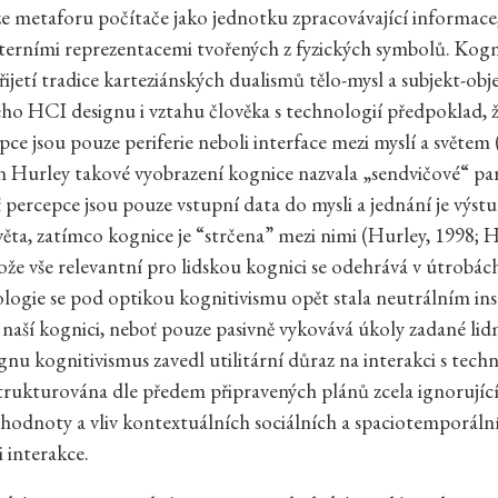
ze metaforu počítače jako jednotku zpracovávající informace
nterními reprezentacemi tvořených z fyzických symbolů. Kogni
řijetí tradice karteziánských dualismů tělo-mysl a subjekt-obje
o HCI designu i vztahu člověka s technologií předpoklad, ž
pce jsou pouze periferie neboli interface mezi myslí a světem 
n Hurley takové vyobrazení kognice nazvala „sendvičové“ p
ť percepce jsou pouze vstupní data do mysli a jednání je výstu
světa, zatímco kognice je “strčena” mezi nimi (Hurley, 1998; H
ože vše relevantní pro lidskou kognici se odehrává v útrobác
ologie se pod optikou kognitivismu opět stala neutrálním 
a naší kognici, neboť pouze pasivně vykovává úkoly zadané lidm
nu kognitivismus zavedl utilitární důraz na interakci s techn
strukturována dle předem připravených plánů zcela ignorujíc
hodnoty a vliv kontextuálních sociálních a spaciotemporáln
i interakce.