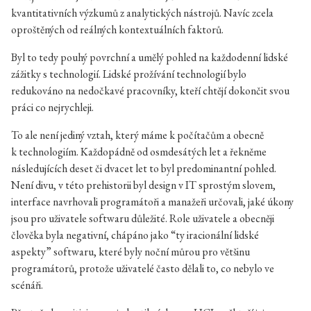
kvantitativních výzkumů z analytických nástrojů. Navíc zcela
oproštěných od reálných kontextuálních faktorů.
Byl to tedy pouhý povrchní a umělý pohled na každodenní lidské
zážitky s technologií. Lidské prožívání technologií bylo
redukováno na nedočkavé pracovníky, kteří chtějí dokončit svou
práci co nejrychleji.
To ale není jediný vztah, který máme k počítačům a obecně
k technologiím. Každopádně od osmdesátých let a řekněme
následujících deset či dvacet let to byl predominantní pohled.
Není divu, v této prehistorii byl design v IT sprostým slovem,
interface navrhovali programátoři a manažeři určovali, jaké úkony
jsou pro uživatele softwaru důležité. Role uživatele a obecněji
člověka byla negativní, chápáno jako “ty iracionální lidské
aspekty” softwaru, které byly noční můrou pro většinu
programátorů, protože uživatelé často dělali to, co nebylo ve
scénáři.