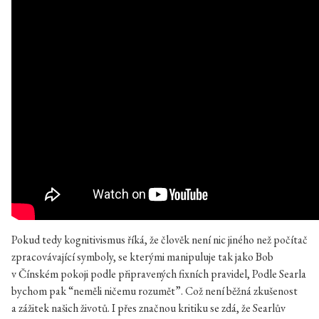
Pokud tedy kognitivismus říká, že člověk není nic jiného než počítač
zpracovávající symboly, se kterými manipuluje tak jako Bob
v Čínském pokoji podle připravených fixních pravidel, Podle Searla
bychom pak “neměli ničemu rozumět”. Což není běžná zkušenost
a zážitek našich životů. I přes značnou kritiku se zdá, že Searlův