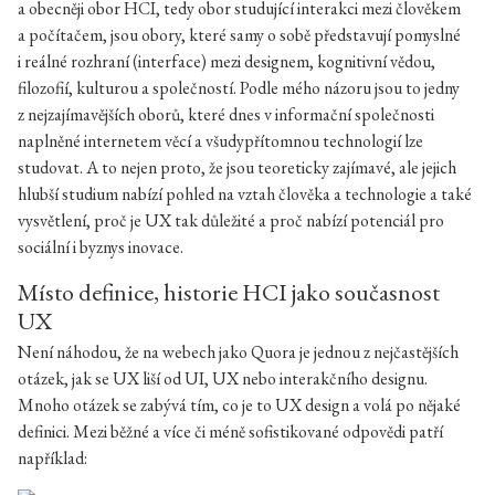
a obecněji obor HCI, tedy obor studující interakci mezi člověkem
a počítačem, jsou obory, které samy o sobě představují pomyslné
i reálné rozhraní (interface) mezi designem, kognitivní vědou,
filozofií, kulturou a společností. Podle mého názoru jsou to jedny
z nejzajímavějších oborů, které dnes v informační společnosti
naplněné internetem věcí a všudypřítomnou technologií lze
studovat. A to nejen proto, že jsou teoreticky zajímavé, ale jejich
hlubší studium nabízí pohled na vztah člověka a technologie a také
vysvětlení, proč je UX tak důležité a proč nabízí potenciál pro
sociální i byznys inovace.
Místo definice, historie HCI jako současnost
UX
Není náhodou, že na webech jako Quora je jednou z nejčastějších
otázek, jak se UX liší od UI, UX nebo interakčního designu.
Mnoho otázek se zabývá tím, co je to UX design a volá po nějaké
definici. Mezi běžné a více či méně sofistikované odpovědi patří
například: