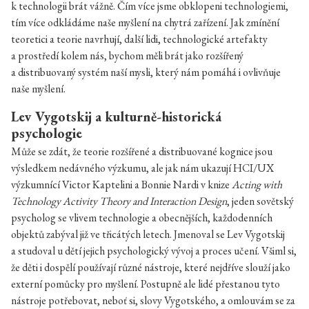
k technologii brát vážně. Čím více jsme obklopeni technologiemi,
tím více odkládáme naše myšlení na chytrá zařízení. Jak zmínění
teoretici a teorie navrhují, další lidi, technologické artefakty
a prostředí kolem nás, bychom měli brát jako rozšířený
a distribuovaný systém naší mysli, který nám pomáhá i ovlivňuje
naše myšlení.
Lev Vygotskij a kulturně-historická
psychologie
Může se zdát, že teorie rozšířené a distribuované kognice jsou
výsledkem nedávného výzkumu, ale jak nám ukazují HCI/UX
výzkumnící Victor Kaptelini a Bonnie Nardi v knize
Acting with
Technology Activity Theory and Interaction Design
, jeden sovětský
psycholog se vlivem technologie a obecnějších, každodenních
objektů zabýval již ve třicátých letech. Jmenoval se Lev Vygotskij
a studoval u dětí jejich psychologický vývoj a proces učení. Všiml si,
že děti i dospělí používají různé nástroje, které nejdříve slouží jako
externí pomůcky pro myšlení. Postupně ale lidé přestanou tyto
nástroje potřebovat, neboť si, slovy Vygotského, a omlouvám se za