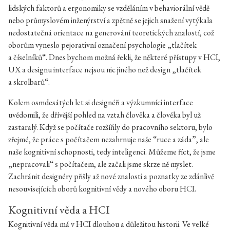
lidských faktorů a ergonomiky se vzděláním v behaviorální vědě
nebo průmyslovém inženýrství a zpětně se jejich snažení vytýkala
nedostatečná orientace na generování teoretických znalostí, což
oborům vyneslo pejorativní označení psychologie „tlačítek
a číselníků“. Dnes bychom možná řekli, že některé přístupy v HCI,
UX a designu interface nejsou nic jiného než design „tlačítek
a skrolbarů“.
Kolem osmdesátých let si designéři a výzkumníci interface
uvědomili, že dřívější pohled na vztah člověka a člověka byl už
zastaralý. Když se počítače rozšířily do pracovního sektoru, bylo
zřejmé, že práce s počítačem nezahrnuje naše “ruce a záda”, ale
naše kognitivní schopnosti, tedy inteligenci. Můžeme říct, že jsme
„nepracovali“ s počítačem, ale začali jsme skrze ně myslet.
Zachránit designéry přišly až nové znalosti a poznatky ze zdánlivě
nesouvisejících oborů kognitivní vědy a nového oboru HCI.
Kognitivní věda a HCI
Kognitivní věda má v HCI dlouhou a důležitou historii. Ve velké