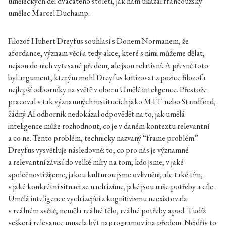
uměleckých děl dvacátého století, jak nám ukázal francouzský
umělec Marcel Duchamp.
Filozof Hubert Dreyfus souhlasí s Donem Normanem, že
afordance, význam věcí a tedy akce, které s nimi můžeme dělat,
nejsou do nich vytesané předem, ale jsou relativní. A přesně toto
byl argument, kterým mohl Dreyfus kritizovat z pozice filozofa
nejlepší odborníky na světě v oboru Umělé inteligence. Přestože
pracoval v tak významných institucích jako M.I.T. nebo Standford,
žádný AI odborník nedokázal odpovědět na to, jak umělá
inteligence může rozhodnout, co je v daném kontextu relevantní
a co ne. Tento problém, technicky nazvaný “frame problém”
Dreyfus vysvětluje následovně: to, co pro nás je významné
a relevantní závisí do velké míry na tom, kdo jsme, v jaké
společnosti žijeme, jakou kulturou jsme ovlivněni, ale také tím,
v jaké konkrétní situaci se nacházíme, jaké jsou naše potřeby a cíle.
Umělá inteligence vycházející z kognitivismu neexistovala
v reálném světě, neměla reálné tělo, reálné potřeby apod. Tudíž
veškerá relevance musela být naprogramována předem. Nejdřív to