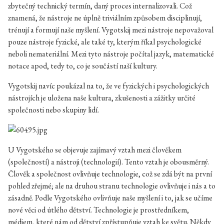
zbytečný technický termín, daný proces internalizovali. Což
znamená, že nástroje ne úplně triviálním způsobem disciplinují,
trénují a formují naše myšlení. Vygotskij mezi nástroje nepovažoval
pouze nástroje fyzické, ale také ty, kterým říkal psychologické
neboli nemateriální. Mezi tyto nástroje počítal jazyk, matematické
notace apod, tedy to, co je součástí naší kultury.
Vygotskij navíc poukázal na to, že ve fyzických i psychologických
nástrojích je uložena naše kultura, zkušenosti a zážitky určité
společnosti nebo skupiny lidí.
U Vygotského se objevuje zajímavý vztah mezi člověkem
(společností) a nástroji (technologií). Tento vztah je obousměrný.
Člověk a společnost ovlivňuje technologie, což se zdá být na první
pohled zřejmé; ale na druhou stranu technologie ovlivňuje i nás a to
zásadně. Podle Vygotského ovlivňuje naše myšlení i to, jak se učíme
nové věci od útlého dětství. Technologie je prostředníkem,
médiem, které nám od dětství zpřístupňuje vztah ke světu. Někdy