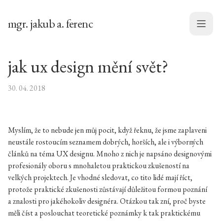
mgr. jakub a. ferenc
Menu
jak ux design mění svět?
30. 04. 2018
Myslím, že to nebude jen můj pocit, když řeknu, že jsme zaplaveni
neustále rostoucím seznamem dobrých, horších, ale i výborných
článků na téma UX designu. Mnoho z nich je napsáno designovými
profesionály oboru s mnohaletou praktickou zkušeností na
velkých projektech. Je vhodné sledovat, co tito lidé mají říct,
protože praktické zkušenosti zůstávají důležitou formou poznání
a znalosti pro jakéhokoliv designéra. Otázkou tak zní, proč byste
měli číst a poslouchat teoretické poznámky k tak praktickému