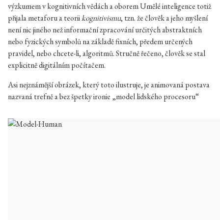
výzkumem v kognitivních vědách a oborem Umělé inteligence totiž
přijala metaforu a teorii
kognitivismu
, tzn. že člověk a jeho myšlení
není nic jiného než informační zpracování určitých abstraktních
nebo fyzických symbolů na základě fixních, předem určených
pravidel, nebo chcete-li, algoritmů. Stručně řečeno, člověk se stal
explicitně digitálním počítačem.
Asi nejznámější obrázek, který toto ilustruje, je animovaná postava
nazvaná trefně a bez špetky ironie „model lidského procesoru“