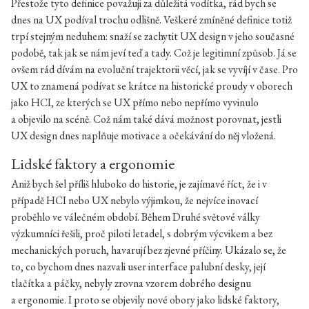
Přestože tyto definice považuji za důležitá vodítka, rád bych se
dnes na UX podíval trochu odlišně. Veškeré zmíněné definice totiž
trpí stejným neduhem: snaží se zachytit UX design v jeho současné
podobě, tak jak se nám jeví teď a tady. Což je legitimní způsob. Já se
ovšem rád dívám na evoluční trajektorii věcí, jak se vyvíjí v čase. Pro
UX to znamená podívat se krátce na historické proudy v oborech
jako HCI, ze kterých se UX přímo nebo nepřímo vyvinulo
a objevilo na scéně. Což nám také dává možnost porovnat, jestli
UX design dnes naplňuje motivace a očekávání do něj vložená.
Lidské faktory a ergonomie
Aniž bych šel příliš hluboko do historie, je zajímavé říct, že i v
případě HCI nebo UX nebylo výjimkou, že nejvíce inovací
proběhlo ve válečném období. Během Druhé světové války
výzkumníci řešili, proč piloti letadel, s dobrým výcvikem a bez
mechanických poruch, havarují bez zjevné příčiny. Ukázalo se, že
to, co bychom dnes nazvali user interface palubní desky, její
tlačítka a páčky, nebyly zrovna vzorem dobrého designu
a ergonomie. I proto se objevily nové obory jako lidské faktory,