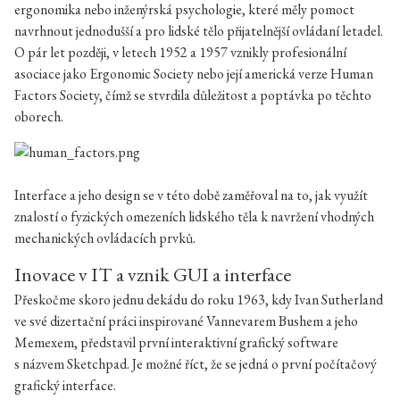
ergonomika nebo inženýrská psychologie, které měly pomoct
navrhnout jednodušší a pro lidské tělo přijatelnější ovládaní letadel.
O pár let později, v letech 1952 a 1957 vznikly profesionální
asociace jako Ergonomic Society nebo její americká verze Human
Factors Society, čímž se stvrdila důležitost a poptávka po těchto
oborech.
Interface a jeho design se v této době zaměřoval na to, jak využít
znalostí o fyzických omezeních lidského těla k navržení vhodných
mechanických ovládacích prvků.
Inovace v IT a vznik GUI a interface
Přeskočme skoro jednu dekádu do roku 1963, kdy Ivan Sutherland
ve své dizertační práci inspirované Vannevarem Bushem a jeho
Memexem, představil první interaktivní grafický software
s názvem Sketchpad. Je možné říct, že se jedná o první počítačový
grafický interface.