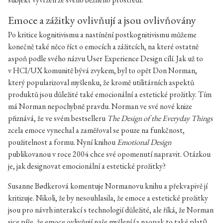
Emoce a zážitky ovlivňují a jsou ovlivňovány
Po kritice kognitivismu a nastínění postkognitivismu můžeme
konečně také něco říct o emocích a zážitcích, na které ostatně
aspoň podle svého názvu User Experience Design cílí. Jak už to
v HCI/UX komunitě bývá zvykem, byl to opět Don Norman,
který popularizoval myšlenku, že kromě utilitárních aspektů
produktů jsou důležité také emocionální a estetické prožitky. Tím
má Norman nepochybně pravdu. Norman ve své nové knize
přiznává, že ve svém bestselleru
The Design of the Everyday Things
zcela emoce vynechal a zaměřoval se pouze na funkčnost,
použitelnost a formu. Nyní knihou
Emotional Design
publikovanou v roce 2004 chce své opomenutí napravit. Otázkou
je, jak designovat emocionální a estetické prožitky?
Susanne
Bødkerová komentuje Normanovu knihu a překvapivě jí
kritizuje. Nikoli, že by nesouhlasila, že emoce a estetické prožitky
jsou pro návrh interakcí s technologií důležité, ale říká, že Norman
sice píše, že emoce ovlivňují naše myšlení (a naopak to také platí),