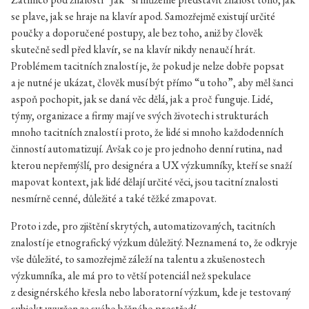
se plave, jak se hraje na klavír apod. Samozřejmě existují určité
poučky a doporučené postupy, ale bez toho, aniž by člověk
skutečně sedl před klavír, se na klavír nikdy nenaučí hrát.
Problémem tacitních znalostí je, že pokud je nelze dobře popsat
a je nutné je ukázat, člověk musí být přímo “u toho”, aby měl šanci
aspoň pochopit, jak se daná věc dělá, jak a proč funguje. Lidé,
týmy, organizace a firmy mají ve svých životech i strukturách
mnoho tacitních znalostí i proto, že lidé si mnoho každodenních
činností automatizují. Avšak co je pro jednoho denní rutina, nad
kterou nepřemýšlí, pro designéra a UX výzkumníky, kteří se snaží
mapovat kontext, jak lidé dělají určité věci, jsou tacitní znalosti
nesmírně cenné, důležité a také těžké zmapovat.
Proto i zde, pro zjištění skrytých, automatizovaných, tacitních
znalostí je etnografický výzkum důležitý. Neznamená to, že odkryje
vše důležité, to samozřejmě záleží na talentu a zkušenostech
výzkumníka, ale má pro to větší potenciál než spekulace
z designérského křesla nebo laboratorní výzkum, kde je testovaný
subjekt vyvržen ze svého běžného prostředí.