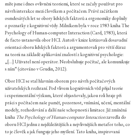
míře jsme i dnes ovlivněni teoriemi, které se začaly používat pro
návrh interakce mezi člověkem a počítačem. Právě začátkem
osmdesátých let se obory lidských faktorů a ergonomiky doplnily
o poznatky z kognitivní vědy. Milníkem byla v roce 1983 kniha The
Psychology of Human-computer Interaction (Card, 1983), která
de facto ustanovila obor HCI. Autoři v knize kritizovali dosavadní
orientaci oboru lidských faktorů a argumentovali pro větší důraz
na teorii na základě aplikování znalostí z kognitivní psychologie:
„[…] Uživatel není operátor. Neobsluhuje počítač, ale komunikuje
s ním“ (citováno v Grudin, 2012).
Obor HCI se stal hlavním oborem pro návrh počítačových
uživatelských rozhraní. Pod vlivem kognitivních věd přijal teorie
i experimentální výzkum, které objasňovaly, jakou roli hraje při
práci s počítačem naše paměť, pozornost, vnímání, učení, mentální
modely, rozhodování a další naše schopnosti i limitace. Již zmíněná
kniha
The Psychology of Human-computer Interaction
zavedla do
oboru HCI jednu z nejdůležitějších a nejvlivnějších metafor toho, co
to je člověk a jak funguje jeho myšlení. Tato kniha, inspirovaná