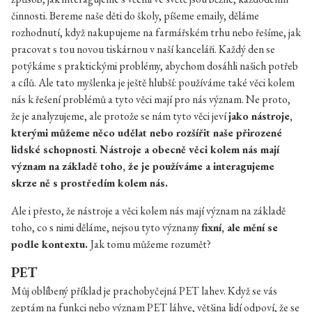
činnosti. Bereme naše děti do školy, píšeme emaily, děláme
rozhodnutí, když nakupujeme na farmářském trhu nebo řešíme, jak
pracovat s tou novou tiskárnou v naší kanceláři. Každý den se
potýkáme s praktickými problémy, abychom dosáhli našich potřeb
a cílů. Ale tato myšlenka je ještě hlubší: používáme také věci kolem
nás k řešení problémů a tyto věci mají pro nás význam. Ne proto,
že je analyzujeme, ale protože se nám tyto věci jeví
jako nástroje,
kterými můžeme něco udělat nebo rozšířit naše přirozené
lidské schopnosti
.
Nástroje a obecně věci kolem nás mají
význam na základě toho, že je používáme a interagujeme
skrze ně s prostředím kolem nás.
Ale i přesto, že nástroje a věci kolem nás mají význam na základě
toho, co s nimi děláme, nejsou tyto významy
fixní, ale mění se
podle kontextu.
Jak tomu můžeme rozumět?
PET
Můj oblíbený příklad je prachobyčejná PET lahev. Když se vás
zeptám na funkci nebo význam PET láhve, většina lidí odpoví, že se