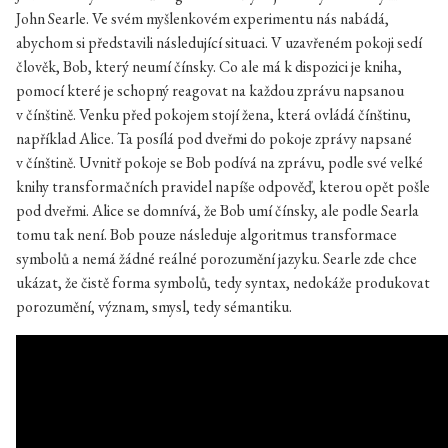
John Searle. Ve svém myšlenkovém experimentu nás nabádá,
abychom si představili následující situaci. V uzavřeném pokoji sedí
člověk, Bob, který neumí čínsky. Co ale má k dispozici je kniha,
pomocí které je schopný reagovat na každou zprávu napsanou
v čínštině. Venku před pokojem stojí žena, která ovládá čínštinu,
například Alice. Ta posílá pod dveřmi do pokoje zprávy napsané
v čínštině. Uvnitř pokoje se Bob podívá na zprávu, podle své velké
knihy transformačních pravidel napíše odpověď, kterou opět pošle
pod dveřmi. Alice se domnívá, že Bob umí čínsky, ale podle Searla
tomu tak není. Bob pouze následuje algoritmus transformace
symbolů a nemá žádné reálné porozumění jazyku. Searle zde chce
ukázat, že čistě forma symbolů, tedy syntax, nedokáže produkovat
porozumění, význam, smysl, tedy sémantiku.