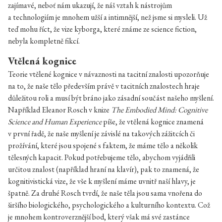
zajímavé, neboť nám ukazují, že náš vztah k nástrojům
a technologiím je mnohem užší a intimnější, než jsme si mysleli. Už
teď mohu říct, že vize kyborga, které známe ze science fiction,
nebyla kompletně fikcí.
Vtělená kognice
Teorie vtělené kognice v návaznosti na tacitní znalosti upozorňuje
na to, že naše tělo především právě v tacitních znalostech hraje
důležitou roli a musí být bráno jako zásadní součást našeho myšlení.
Například Eleanor Rosch v knize
The Embodied Mind: Cognitive
Science and Human Experience
píše, že vtělená kognice znamená
v první řadě, že naše myšlení je závislé na takových zážitcích či
prožívání, které jsou spojené s faktem, že máme tělo a několik
tělesných kapacit. Pokud potřebujeme tělo, abychom vyjádřili
určitou znalost (například hraní na klavír), pak to znamená, že
kognitivistická vize, že vše k myšlení máme uvnitř naší hlavy, je
špatně. Za druhé Rosch tvrdí, že naše těla jsou sama vnořena do
širšího biologického, psychologického a kulturního kontextu. Což
je mnohem kontroverznější bod, který však má své zastánce