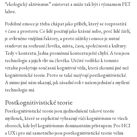
“ekologický aktivismus” existovat a může tak být i významem PET
lahve.
Podobně emoce je třeba chápat jako příběh, který se rozprostírá
v čase a prostoru. Co lidé pociťují jako krásné nebo, proč lidé žárlí,
je ovlivněno vnějšími faktory, a proto zážitky i emoce je nutné
studovat na rozhraní člověka, místa, času, společnosti a kultury.
Tedy v kontextu. Jedna proměnná kontextu ještě chybí. A tou jsou
technologie a jejich vliv na člověka. Určité vodítko k tomuto
vztahu poskytuje současná kognitivní věda, která zkoumá jiné než
kognitivistické teorie. Proto se také nazývají postkognitivistické.
A mimo jiné nám ukazují, jak zásadní roli v našem jednání a myšlení
technologie má.
Postkognitivistické teorie
Postkognitivistické teorie jsou zjednodušeně takové teorie
myšlenek, které se explicitně vyhrazují vůči kognitivismu ve všech
oborech, kde byl kognitivismus dominantním přístupem. Pro HCI
a UX i pro mě samotného jsou postkognitivistické teorie velmi