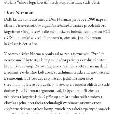
útok na “silnou logickou AI”, tedy kognitivismus, stále platí.
Don Norman
Další kritik kognitivismu byl Don Norman. Již v roce 1980 napsal
článek
Twelve issues for cognitive science
(Dvanáct problémů pro
kognitivní vědu), který je dle mého názoru bohužel komunitou HCI
a UX odborníků zbytečně ignorován, přestože jinak Normana
každý z nás četl a čte.
V tomto článku Norman poukázal na zcela zjevné věci. Tvrdí, že
nejsme umělé bytosti, ale že jsme živé organismy s evoluční historii,
která nás ovlivňuje. Zároveň žijeme v reálném světě a naše myšlení
a jednání je ovlivněno kulturou, sociálními interakcemi, motivacemi
a
emocemi
. Což jsou aspekty našeho jednání a interakce
s technologií, které byly zcela ignorovány a v mnoha ohledech stále
dodnes jsou. Norman argumentoval, že bychom měli přestat
následovat kognitivistický přístup a místo toho začít studovat
člověka a jeho interakci s technologií systémově orientovanou
a kybernetickou optikou komplexních interakcí a zpětných smyček