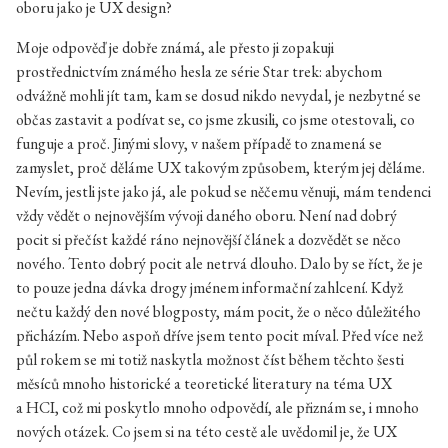
oboru jako je UX design?
Moje odpověď je dobře známá, ale přesto ji zopakuji
prostřednictvím známého hesla ze série Star trek: abychom
odvážně mohli jít tam, kam se dosud nikdo nevydal, je nezbytné se
občas zastavit a podívat se, co jsme zkusili, co jsme otestovali, co
funguje a proč. Jinými slovy, v našem případě to znamená se
zamyslet, proč děláme UX takovým způsobem, kterým jej děláme.
Nevím, jestli jste jako já, ale pokud se něčemu věnuji, mám tendenci
vždy vědět o nejnovějším vývoji daného oboru. Není nad dobrý
pocit si přečíst každé ráno nejnovější článek a dozvědět se něco
nového. Tento dobrý pocit ale netrvá dlouho. Dalo by se říct, že je
to pouze jedna dávka drogy jménem informační zahlcení. Když
nečtu každý den nové blogposty, mám pocit, že o něco důležitého
přicházím. Nebo aspoň dříve jsem tento pocit míval. Před více než
půl rokem se mi totiž naskytla možnost číst během těchto šesti
měsíců mnoho historické a teoretické literatury na téma UX
a HCI, což mi poskytlo mnoho odpovědí, ale přiznám se, i mnoho
nových otázek. Co jsem si na této cestě ale uvědomil je, že UX