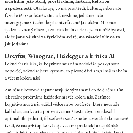
mezi
lidmi (uživateli), prostředním, historií, kulturou
a společností.
Otázkou je, co má prostředí, kultura, nebo naše
fyzické tělo společné s tím, jak myslíme, jednáme nebo
interagujeme s technologií a interfacem? Jak ukázal Norman
i jeden neznámý filozof, ten triviální fakt, že nejsem umělé bytosti,
ale že
jsme všichni ve fyzickém světě, má zásadní vliv na to,
jak jednáme
.
Dreyfus, Winograd, Heidegger a kritika AI
Pokud Searle říká, že kognitivismus nám nedokáže poskytnout
odpověď, odkud se bere význam, co přesně dává smysl našim akcím
a věcem kolem nás?
Zmínění filozofové argumentují, že význam má co do činění s tím,
jak reálně prožíváme každodenní svět kolem nás. Zatímco
kognitivismus z nás udělal vědce nebo počítače, které neustále
kalkulují, analyzují a porovnávají možnosti, abychom dosáhli
optimálního jednání, filozofové i současné behaviorální ekonomové
tvrdí, že náš přístup ke světu je veskrze praktický a nejběžnější
způsob, jak interagujeme s věcmi ve světě jsou běžné, každodenní