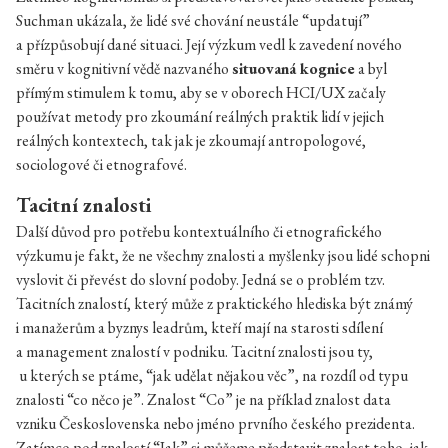
Suchman ukázala, že lidé své chování neustále “updatují”
a přízpůsobují dané situaci. Její výzkum vedl k zavedení nového
směru v kognitivní vědě nazvaného
situovaná kognice
a byl
přímým stimulem k tomu, aby se v oborech HCI/UX začaly
používat metody pro zkoumání reálných praktik lidí v jejich
reálných kontextech, tak jak je zkoumají antropologové,
sociologové či etnografové.
Tacitní znalosti
Další důvod pro potřebu kontextuálního či etnografického
výzkumu je fakt, že ne všechny znalosti a myšlenky jsou lidé schopni
vyslovit či převést do slovní podoby. Jedná se o problém tzv.
Tacitních znalostí, který může z praktického hlediska být známý
i manažerům a byznys leadrům, kteří mají na starosti sdílení
a management znalostí v podniku. Tacitní znalosti jsou ty,
u kterých se ptáme, “jak udělat nějakou věc”, na rozdíl od typu
znalosti “co něco je”. Znalost “Co” je na příklad znalost data
vzniku Československa nebo jméno prvního českého prezidenta.
Zatímco pod znalostí “Jak” si můžeme představit znalost toho, jak