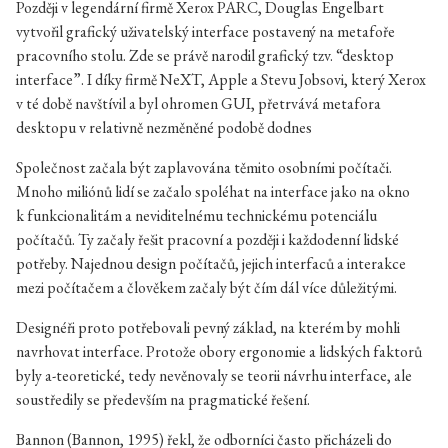
Později v legendární firmě Xerox PARC, Douglas Engelbart
vytvořil grafický uživatelský interface postavený na metafoře
pracovního stolu. Zde se právě narodil grafický tzv. “desktop
interface”. I díky firmě NeXT, Apple a Stevu Jobsovi, který Xerox
v té době navštívil a byl ohromen GUI, přetrvává metafora
desktopu v relativně nezměněné podobě dodnes
Společnost začala být zaplavována těmito osobními počítači.
Mnoho miliónů lidí se začalo spoléhat na interface jako na okno
k funkcionalitám a neviditelnému technickému potenciálu
počítačů. Ty začaly řešit pracovní a později i každodenní lidské
potřeby. Najednou design počítačů, jejich interfaců a interakce
mezi počítačem a člověkem začaly být čím dál více důležitými.
Designéři proto potřebovali pevný základ, na kterém by mohli
navrhovat interface. Protože obory ergonomie a lidských faktorů
byly a-teoretické, tedy nevěnovaly se teorii návrhu interface, ale
soustředily se především na pragmatické řešení.
Bannon (Bannon, 1995) řekl, že odborníci často přicházeli do