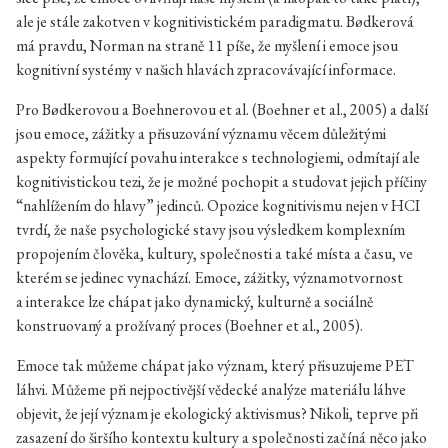
ale je stále zakotven v kognitivistickém paradigmatu. Bødkerová
má pravdu, Norman na straně 11 píše, že myšlení i emoce jsou
kognitivní systémy v našich hlavách zpracovávající informace.
Pro Bødkerovou a Boehnerovou et al. (Boehner et al., 2005) a další
jsou emoce, zážitky a přisuzování významu věcem důležitými
aspekty formující povahu interakce s technologiemi, odmítají ale
kognitivistickou tezi, že je možné pochopit a studovat jejich příčiny
“nahlížením do hlavy” jedinců. Opozice kognitivismu nejen v HCI
tvrdí, že naše psychologické stavy jsou výsledkem komplexním
propojením člověka, kultury, společnosti a také místa a času, ve
kterém se jedinec vynachází. Emoce, zážitky, významotvornost
a interakce lze chápat jako dynamický, kulturně a sociálně
konstruovaný a prožívaný proces (Boehner et al., 2005).
Emoce tak můžeme chápat jako význam, který přisuzujeme PET
láhvi. Můžeme při nejpoctivější vědecké analýze materiálu láhve
objevit, že její význam je ekologický aktivismus? Nikoli, teprve při
zasazení do širšího kontextu kultury a společnosti začíná něco jako