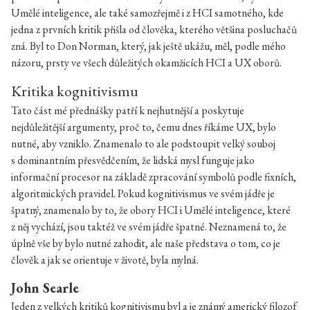
Umělé inteligence, ale také samozřejmě i z HCI samotného, kde
jedna z prvních kritik přišla od člověka, kterého většina posluchačů
zná. Byl to Don Norman, který, jak ještě ukážu, měl, podle mého
názoru, prsty ve všech důležitých okamžicích HCI a UX oborů.
Kritika kognitivismu
Tato část mé přednášky patří k nejhutnější a poskytuje
nejdůležitější argumenty, proč to, čemu dnes říkáme UX, bylo
nutné, aby vzniklo. Znamenalo to ale podstoupit velký souboj
s dominantním přesvědčením, že lidská mysl funguje jako
informační procesor na základě zpracování symbolů podle fixních,
algoritmických pravidel. Pokud kognitivismus ve svém jádře je
špatný, znamenalo by to, že obory HCI i Umělé inteligence, které
z něj vychází, jsou taktéž ve svém jádře špatné. Neznamená to, že
úplně vše by bylo nutné zahodit, ale naše představa o tom, co je
člověk a jak se orientuje v životě, byla mylná.
John Searle
Jeden z velkých kritiků kognitivismu byl a je známý americký filozof