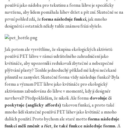
používá jako nádoba pro tekutinu a forma láhve je specificky
navržena, aby lidem pomáhala láhev držet a pít zní. Skutečně se na
první pohled zdá, že
forma následuje funkci
, jak mnoho
designérů i ostatních někdy tuhle známou frázi slyšelo.
Jak potom ale vysvětlíme, že skupina ekologických aktivistů
používá PET láhve v rámci udržitelného zahradničení jako
květináče, aby upozornili i redukovali zbytečné a nebezpečné
plýtvání plasty? Tenhle jednoduchý příklad mě kdysi nečekaně
přinutil se zamyslet. Skutečně forma vždy následuje funkci? Byla
forma a význam PET láhve jako květináče pro ekologický
aktivismus zabudována do láhve v momentě, kdy ji designér
navrhoval? Předpokládám, že nikoli. Ale forma
dovoluje či
poskytuje (anglicky affords)
takovou funkci, a proto také
mnoho lidí skutečně používá PET láhev jako květináč a mnoho
dalších použití. Proto bychom ale staré motto
forma následuje
funkci měli změnit a říct, že také funkce následuje formu.
A