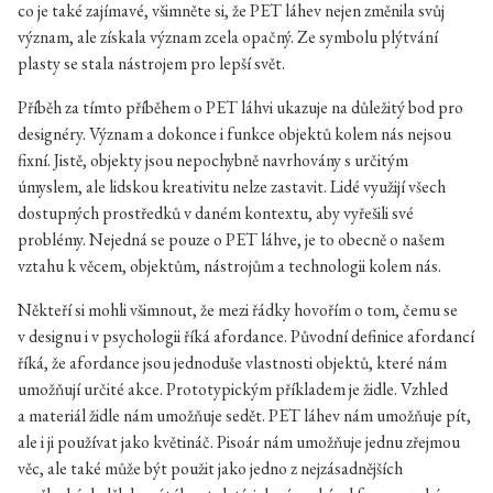
co je také zajímavé, všimněte si, že PET láhev nejen změnila svůj
význam, ale získala význam zcela opačný. Ze symbolu plýtvání
plasty se stala nástrojem pro lepší svět.
Příběh za tímto příběhem o PET láhvi ukazuje na důležitý bod pro
designéry. Význam a dokonce i funkce objektů kolem nás nejsou
fixní. Jistě, objekty jsou nepochybně navrhovány s určitým
úmyslem, ale lidskou kreativitu nelze zastavit. Lidé využijí všech
dostupných prostředků v daném kontextu, aby vyřešili své
problémy. Nejedná se pouze o PET láhve, je to obecně o našem
vztahu k věcem, objektům, nástrojům a technologii kolem nás.
Někteří si mohli všimnout, že mezi řádky hovořím o tom, čemu se
v designu i v psychologii říká afordance. Původní definice afordancí
říká, že afordance jsou jednoduše vlastnosti objektů, které nám
umožňují určité akce. Prototypickým příkladem je židle. Vzhled
a materiál židle nám umožňuje sedět. PET láhev nám umožňuje pít,
ale i ji používat jako květináč. Pisoár nám umožňuje jednu zřejmou
věc, ale také může být použit jako jedno z nejzásadnějších