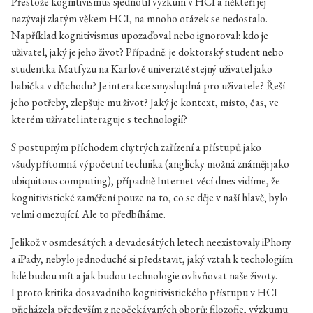
Přestože kognitivismus sjednotil výzkum v HCI a někteří jej
nazývají zlatým věkem HCI, na mnoho otázek se nedostalo.
Například kognitivismus upozaďoval nebo ignoroval: kdo je
uživatel, jaký je jeho život? Případně: je doktorský student nebo
studentka Matfyzu na Karlově univerzitě stejný uživatel jako
babička v důchodu? Je interakce smysluplná pro uživatele? Řeší
jeho potřeby, zlepšuje mu život? Jaký je kontext, místo, čas, ve
kterém uživatel interaguje s technologií?
S postupným příchodem chytrých zařízení a přístupů jako
všudypřítomná výpočetní technika (anglicky možná známěji jako
ubiquitous computing), případně Internet věcí dnes vidíme, že
kognitivistické zaměření pouze na to, co se děje v naší hlavě, bylo
velmi omezující. Ale to předbíháme.
Jelikož v osmdesátých a devadesátých letech neexistovaly iPhony
a iPady, nebylo jednoduché si představit, jaký vztah k techologiím
lidé budou mít a jak budou technologie ovlivňovat naše životy.
I proto kritika dosavadního kognitivistického přístupu v HCI
přicházela především z neočekávaných oborů: filozofie, výzkumu