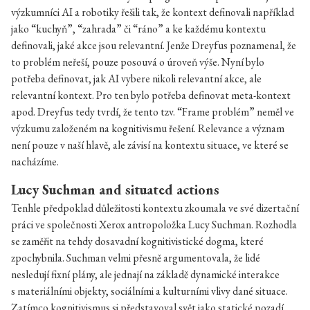
výzkumníci AI a robotiky řešili tak, že kontext definovali například
jako “kuchyň”, “zahrada” či “ráno” a ke každému kontextu
definovali, jaké akce jsou relevantní. Jenže Dreyfus poznamenal, že
to problém neřeší, pouze posouvá o úroveň výše. Nyní bylo
potřeba definovat, jak AI vybere nikoli relevantní akce, ale
relevantní kontext. Pro ten bylo potřeba definovat meta-kontext
apod. Dreyfus tedy tvrdí, že tento tzv. “Frame problém” neměl ve
výzkumu založeném na kognitivismu řešení. Relevance a význam
není pouze v naší hlavě, ale závisí na kontextu situace, ve které se
nacházíme.
Lucy Suchman and situated actions
Tenhle předpoklad důležitosti kontextu zkoumala ve své dizertační
práci ve společnosti Xerox antropoložka Lucy Suchman. Rozhodla
se zaměřit na tehdy dosavadní kognitivistické dogma, které
zpochybnila. Suchman velmi přesně argumentovala, že lidé
nesledují fixní plány, ale jednají na základě dynamické interakce
s materiálními objekty, sociálními a kulturními vlivy dané situace.
Zatímco kognitivismus si představoval svět jako statické pozadí,