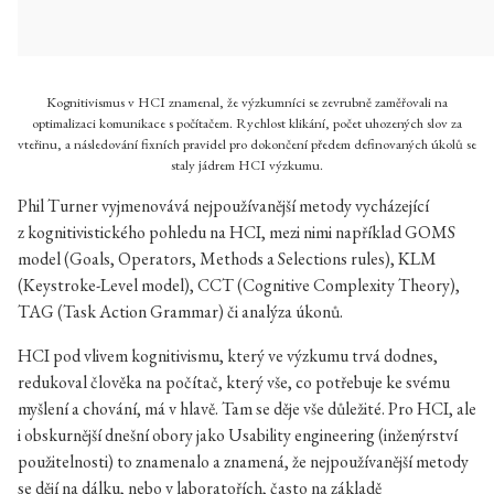
Kognitivismus v HCI znamenal, že výzkumníci se zevrubně zaměřovali na
optimalizaci komunikace s počítačem. Rychlost klikání, počet uhozených slov za
vteřinu, a následování fixních pravidel pro dokončení předem definovaných úkolů se
staly jádrem HCI výzkumu.
Phil Turner vyjmenovává nejpoužívanější metody vycházející
z kognitivistického pohledu na HCI, mezi nimi například GOMS
model (Goals, Operators, Methods a Selections rules), KLM
(Keystroke-Level model), CCT (Cognitive Complexity Theory),
TAG (Task Action Grammar) či analýza úkonů.
HCI pod vlivem kognitivismu, který ve výzkumu trvá dodnes,
redukoval člověka na počítač, který vše, co potřebuje ke svému
myšlení a chování, má v hlavě. Tam se děje vše důležité. Pro HCI, ale
i obskurnější dnešní obory jako Usability engineering (inženýrství
použitelnosti) to znamenalo a znamená, že nejpoužívanější metody
se dějí na dálku, nebo v laboratořích, často na základě