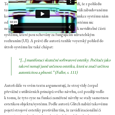
Teoretici Olga Goriunová a Alexei Shulgin tvrdí, že z pohledu
teorie je Glitch jako fenomén zajímavý nejen kvůli zabudovanému
konceptu náhody, ale také kvůli tomu, že ne-funkce systému nám
odkrývá něco důležitého; konkrétně glitch v systému nic
netušícímu uživateli-divákovi zpřístupňuje jinak neviditelné části
systému, které jsou schovány za fungujícím uživatelským
rozhraním (UI). A právě dle autorů tenhle voyerský pohled do
útrob systému lze také chápat:
“[…] manifestaci skutečné softwarové estetiky. Počítače jako
takové nemají jasně určenou estetiku, která se značí určitou
autenticitou a plností.” (Fuller, s. 111)
Autoři dále ve svém textu argumentují, že stroj vždy čerpal
převážně z utilitárních principů svého návrhu, což později vedlo
k tomu, že tyto ryze na funkci zaměřené návrhy se staly samotnou
estetikou objektu/systému. Podle autorů Glitch nabízí takovému
pojetí strojové estetiky protiváhu tím, že zavádí iracionální či