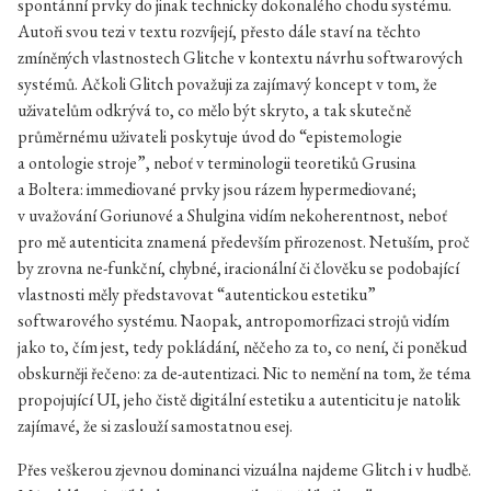
spontánní prvky do jinak technicky dokonalého chodu systému.
Autoři svou tezi v textu rozvíjejí, přesto dále staví na těchto
zmíněných vlastnostech Glitche v kontextu návrhu softwarových
systémů. Ačkoli Glitch považuji za zajímavý koncept v tom, že
uživatelům odkrývá to, co mělo být skryto, a tak skutečně
průměrnému uživateli poskytuje úvod do “epistemologie
a ontologie stroje”, neboť v terminologii teoretiků Grusina
a Boltera: immediované prvky jsou rázem hypermediované;
v uvažování Goriunové a Shulgina vidím nekoherentnost, neboť
pro mě autenticita znamená především přirozenost. Netuším, proč
by zrovna ne-funkční, chybné, iracionální či člověku se podobající
vlastnosti měly představovat “autentickou estetiku”
softwarového systému. Naopak, antropomorfizaci strojů vidím
jako to, čím jest, tedy pokládání, něčeho za to, co není, či poněkud
obskurněji řečeno: za de-autentizaci. Nic to nemění na tom, že téma
propojující UI, jeho čistě digitální estetiku a autenticitu je natolik
zajímavé, že si zaslouží samostatnou esej.
Přes veškerou zjevnou dominanci vizuálna najdeme Glitch i v hudbě.