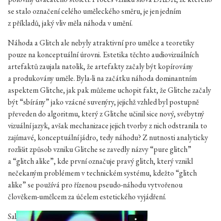
se stalo označení celého uměleckého směru, je jen jedním
z příkladů, jaký vliv měla náhoda v umění.
Náhoda a Glitch ale nebyly atraktivní pro umělce a teoretiky
pouze na konceptuální úrovni. Estetika těchto audiovizuálních
artefaktů zaujala natolik, že artefakty začaly být kopírovány
a produkovány uměle. Byla-li na začátku náhoda dominantním
aspektem Glitche, jak pak můžeme uchopit fakt, že Glitche začaly
být “sbírány” jako vzácné suvenýry, jejichž vzhled byl postupně
převeden do algoritmu, který z Glitche učinil sice nový, svébytný
vizuální jazyk, avšak mechanizace jejich tvorby z nich odstranila to
zajímavé, konceptuální jádro, tedy náhodu? Z nutnosti analyticky
rozlišit způsob vzniku Glitche se zavedly názvy “pure glitch”
a “glitch alike”, kde první označuje pravý glitch, který vznikl
nečekaným problémem v technickém systému, kdežto “glitch
alike” se používá pro řízenou pseudo-náhodu vytvořenou
člověkem-umělcem za účelem estetického vyjádření.
Sabrina Ratté — AURAE