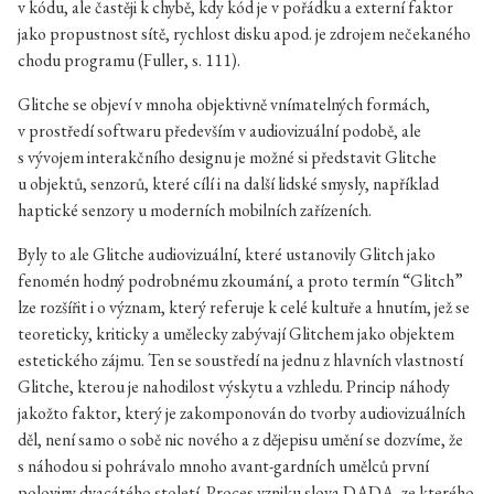
v kódu, ale častěji k chybě, kdy kód je v pořádku a externí faktor
jako propustnost sítě, rychlost disku apod. je zdrojem nečekaného
chodu programu (Fuller, s. 111).
Glitche se objeví v mnoha objektivně vnímatelných formách,
v prostředí softwaru především v audiovizuální podobě, ale
s vývojem interakčního designu je možné si představit Glitche
u objektů, senzorů, které cílí i na další lidské smysly, například
haptické senzory u moderních mobilních zařízeních.
Byly to ale Glitche audiovizuální, které ustanovily Glitch jako
fenomén hodný podrobnému zkoumání, a proto termín “Glitch”
lze rozšířit i o význam, který referuje k celé kultuře a hnutím, jež se
teoreticky, kriticky a umělecky zabývají Glitchem jako objektem
estetického zájmu. Ten se soustředí na jednu z hlavních vlastností
Glitche, kterou je nahodilost výskytu a vzhledu. Princip náhody
jakožto faktor, který je zakomponován do tvorby audiovizuálních
děl, není samo o sobě nic nového a z dějepisu umění se dozvíme, že
s náhodou si pohrávalo mnoho avant-gardních umělců první
poloviny dvacátého století. Proces vzniku slova DADA, ze kterého