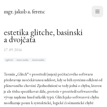
mgr. jakub a. ferenc
Menu
estetika glitche, basinski
a dvojčata
17. 09. 2016
#glitch
#new media
#nová média
Termín „Glitch“ v prostředí (nejen) počítačového softwaru
představuje neočekávanou událost, kdy se běh systému odkloní od
plánovaného chování. Zjednodušeně se tedy jedná o chybu, kterou
je ale třeba specifikovat dále, protože v prostředí softwarového
vývoje najdeme hned několik typů. Glitch jako softwarová chyba
neodkazuje pouze k syntaktické, logické či sémantické chybě