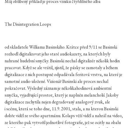
Můj oblíbený příklad je proces vzniku čtyřdílného alba
The Disintegration Loops
od skladatele Williama Basinskiho. Krátce před 9/11 se Basinski
rozhodl digitalizovat jeho staré audiokazety, na kterých byly
nahrané hudební smyčky. Basinski nechal digitalizér několik hodin
pracovat. Když se ale vrátil, zjistil, že pásky se zamotaly a během
digitalizace z nich postupně odpadávala feritová vrstva, na které je
samotné audio uložené. Vizionář Basinski ale proces nechal
pokračovat. Výsledný záznam je několikahodinová ambientní
smyčka, vyjadřující prostor, který je naplněn melancholií. Jakoby
digitalizace zachytila nejen degradovaný analogový zvuk, ale
i scénu, která se toho dne, 11.9. 2001, stala, a na kterou Basinski
dobře viděl ze svého apartmánu. Kolaps věží viděl a nahrál na video,
ze kterého pak vytvořil jednotlivé fotografie, jež se ocitly na obalu