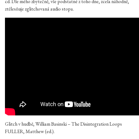
cd. Dle mého zbytečně, vše podstatné z toho dne, zcela náhodně,
ztělesňuje zglitchovaná audio stopa.
Glitch v hudbě, William Basinski – The Disintegration Loops
FULLER, Matthew (ed.).